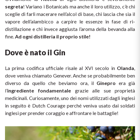
Ripasso
segreta
! Variano i Botanicals ma anche il loro utilizzo, c’è chi 
REGIONE
sceglie di farli macerare nell’alcol di base, chi lascia che sia il 
Sauvignon
vapore dell’alambicco a carpire le essenze in fase di ri-
Basilicata
distillazione e chi invece aggiusta l’aroma della bevanda alla 
Sforzato di Valtellina
fine. 
Ad ogni distilleria il proprio stile!
Bordeaux
Dove è nato il Gin
Soave
Borgogna
La prima codifica ufficiale risale al XVI secolo in 
Olanda
, 
Syrah
Emilia Romagna
dove veniva chiamato Genever. Anche se probabilmente ben 
diverso da quello che beviamo ora, il 
Ginepro 
era già 
Trento DOC
Friuli Venezia Giulia
l’
ingrediente fondamentale
 grazie alle sue proprietà 
medicinali. Curiosamente, uno dei nomi utilizzati dagli inglesi 
Lazio
Valpolicella
in seguito è Dutch Courage perché veniva usato dai soldati 
inglesi per prender coraggio e affrontare le battaglie!
Lombardia
Dealcolati
Piemonte
Vedi tutti