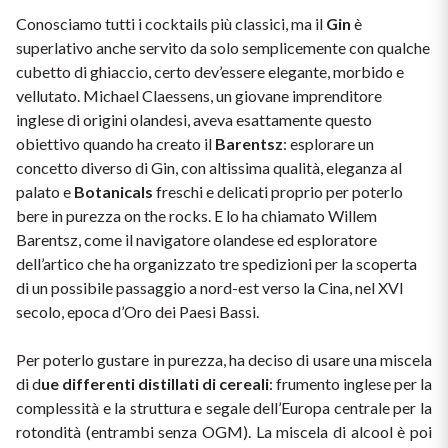
Vini Siciliani
Conosciamo tutti i cocktails più classici, ma il 
Gin 
è 
Scopri di più
superlativo anche servito da solo semplicemente con qualche 
Vini Toscani
cubetto di ghiaccio, certo dev’essere elegante, morbido e 
vellutato. Michael Claessens, un giovane imprenditore 
inglese di origini olandesi, aveva esattamente questo 
Vini Trentini
obiettivo quando ha creato il 
Barentsz
: esplorare un 
concetto diverso di Gin, con altissima qualità, eleganza al 
Vini Umbri
palato e 
Botanicals 
freschi e delicati proprio per poterlo 
bere in purezza on the rocks. E lo ha chiamato Willem 
Vini Veneti
Barentsz, come il navigatore olandese ed esploratore 
dell’artico che ha organizzato tre spedizioni per la scoperta 
Vini della Champagne
di un possibile passaggio a nord-est verso la Cina, nel XVI 
secolo, epoca d’Oro dei Paesi Bassi.
Vini della Borgogna
Per poterlo gustare in purezza, ha deciso di usare una miscela 
Vini Bordeaux
di d
ue differenti distillati di cereali
: frumento inglese per la 
complessità e la struttura e segale dell’Europa centrale per la 
Vedi tutti
rotondità (entrambi senza OGM). La miscela di alcool è poi 