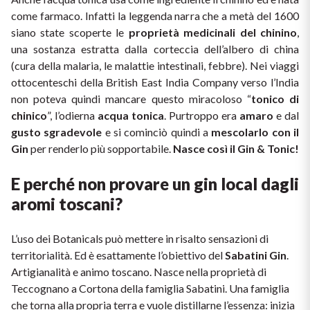
come farmaco. Infatti la leggenda narra che a metà del 1600 
siano state scoperte le 
proprietà medicinali del chinino
, 
una sostanza estratta dalla corteccia dell’albero di china 
(cura della malaria, le malattie intestinali, febbre). Nei viaggi 
ottocenteschi della British East India Company verso l’India 
non poteva quindi mancare questo miracoloso “
tonico di 
chinico
”, l’odierna 
acqua tonica
. Purtroppo era 
amaro
 e dal 
gusto sgradevole
 e si cominciò quindi a 
mescolarlo con il 
Gin 
per renderlo più sopportabile. 
Nasce così il Gin & Tonic!
E perché non provare un gin local dagli 
aromi toscani?
L’uso dei Botanicals può mettere in risalto sensazioni di 
territorialità. Ed è esattamente l’obiettivo del 
Sabatini Gin
. 
Artigianalità e animo toscano. Nasce nella proprietà di 
Teccognano a Cortona della famiglia Sabatini. Una famiglia 
che torna alla propria terra e vuole distillarne l’essenza: inizia 