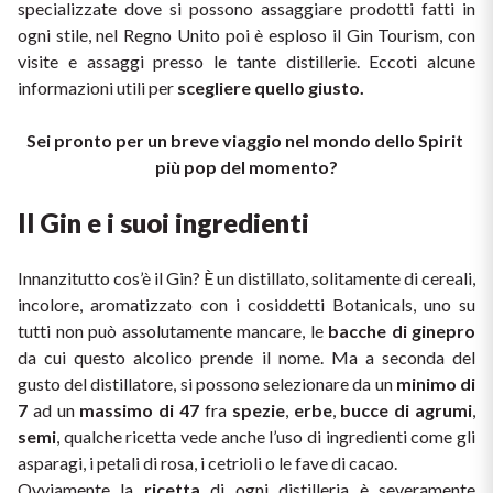
specializzate dove si possono assaggiare prodotti fatti in 
ogni stile, nel Regno Unito poi è esploso il Gin Tourism, con 
Il Re dei rossi
Nebbiolo
Melini
I BIANCHI DI
visite e assaggi presso le tante distillerie. Eccoti alcune 
SICILIA
Scopri i vini
informazioni utili per 
scegliere quello giusto. 
Negroamaro
Monogram
I profumi di un'isola
Sei pronto per un breve viaggio nel mondo dello Spirit 
Nino Negri
Nero D'Avola
più pop del momento?
Scopri di più
Re Manfredi
Pinot Grigio
Il Gin e i suoi ingredienti
Santi
Pinot Nero
Innanzitutto cos’è il Gin? È un distillato, solitamente di cereali, 
incolore, aromatizzato con i cosiddetti Botanicals, uno su 
Tenuta Rapitala'
Primitivo
tutti non può assolutamente mancare, le 
bacche di ginepro 
da cui questo alcolico prende il nome. Ma a seconda del 
Vigneti La Selvanella
gusto del distillatore, si possono selezionare da un 
minimo di 
Prosecco
7
 ad un 
massimo di 47
 fra 
spezie
, 
erbe
, 
bucce di agrumi
, 
Vedi tutti
semi
, qualche ricetta vede anche l’uso di ingredienti come gli 
Recioto
asparagi, i petali di rosa, i cetrioli o le fave di cacao.
Ovviamente la 
ricetta
 di ogni distilleria è severamente 