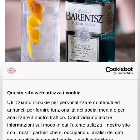
Questo sito web utilizza i cookie
...o ami il Gin Tonic?
Utilizziamo i cookie per personalizzare contenuti ed
annunci, per fornire funzionalità dei social media e per
analizzare il nostro traffico. Condividiamo inoltre
Tutta colpa di un matrimonio: l’Olandese William di Orange 
informazioni sul modo in cui l’utente utilizza il nostro sito
diventa re d’Inghilterra e il 
Gin 
diventa la 
bevanda più 
con i nostri partner che si occupano di analisi dei dati
popolare nel Regno Unito
, una pinta di Gin nel ‘700 costava 
web, pubblicità e social media, i quali potrebbero