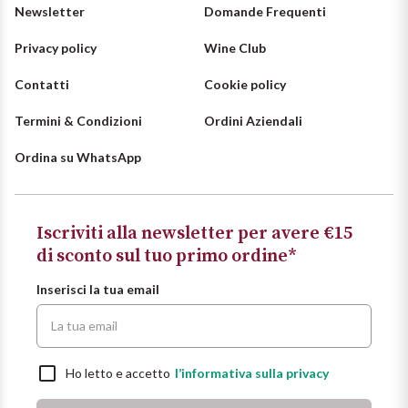
Newsletter
Domande Frequenti
Vini Siciliani
Scopri di più
Privacy policy
Wine Club
Vini Toscani
Contatti
Cookie policy
Vini Trentini
Termini & Condizioni
Ordini Aziendali
Vini Umbri
Ordina su WhatsApp
Vini Veneti
Iscriviti alla newsletter per avere €15
Vini della Champagne
di sconto sul tuo primo ordine*
Inserisci la tua email
Vini della Borgogna
Vini Bordeaux
Ho letto e accetto
l’informativa sulla privacy
Vedi tutti