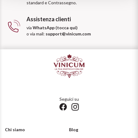
standard e Contrassegno.
Puglia
Assistenza clienti
PROVENIENZA
Sicilia
via
WhatsApp (tocca qui)
o via mail:
support@vinicum.com
Vini Lucani
Toscana
Vini Emiliani
Trentino
Vini Friulani
Umbria
Vini Laziali
Veneto
Vini Lombardi
Seguici su
La Champagne
Vini Piemontesi
Casali 1900
Vini Pugliesi
Chi siamo
Blog
Lambrusco e Spergola