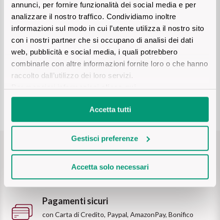
Ripasso
annunci, per fornire funzionalità dei social media e per
REGIONE
analizzare il nostro traffico. Condividiamo inoltre
informazioni sul modo in cui l’utente utilizza il nostro sito
Sauvignon
Basilicata
Il Valpolicella Ripasso nasce “ripassando” il vino Valpolicella sulle
con i nostri partner che si occupano di analisi dei dati
vinacce dell'Amarone. Con questa pratica, che ha origine nella
web, pubblicità e social media, i quali potrebbero
Sforzato di Valtellina
saggezza tradizionale e popolare veronese, il Valpolicella acquisisce
Bordeaux
combinarle con altre informazioni fornite loro o che hanno
corpo struttura e si esprime con note complesse di frutta matura e
raccolto dall’utilizzo dei loro servizi.
spezie. Ottimo abbinamento con formaggi stagionati e piatti di
Soave
Borgogna
carne.
Per maggiori informazioni
clicca qui
.
Syrah
Accetta tutti
Emilia Romagna
Trento DOC
Friuli Venezia Giulia
Gestisci preferenze
Spedizione gratuita
Lazio
Valpolicella
Accetta solo necessari
per ordini superiori a 69€
Lombardia
Dealcolati
Pagamenti sicuri
Piemonte
Vedi tutti
con Carta di Credito, Paypal, AmazonPay, Bonifico