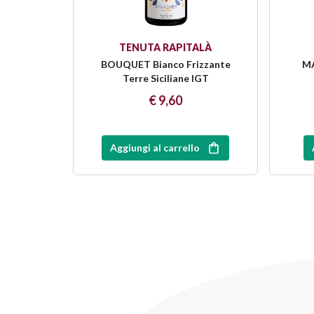
TENUTA RAPITALÀ
BOUQUET Bianco Frizzante
MA
Terre Siciliane IGT
€ 9,60
Aggiungi al carrello