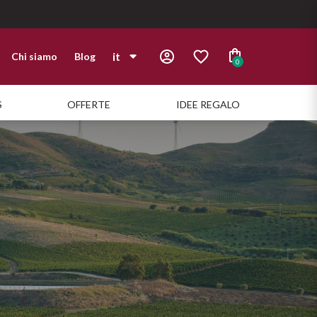
it
Chi siamo
Blog
0
it
S
OFFERTE
IDEE REGALO
en