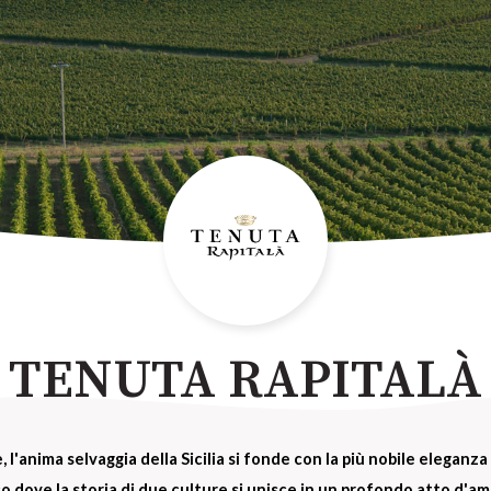
TENUTA RAPITALÀ
 l'anima selvaggia della Sicilia si fonde con la più nobile eleganz
o dove la storia di due culture si unisce in un profondo atto d'amor