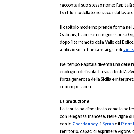
racconta il suo stesso nome: Rapitalà d
fertile
, modellato nei secoli dal lavoro
Il capitolo moderno prende forma nel
Gatinais, francese di origine, sposa Gig
dopo il terremoto della Valle del Beli
ambizioso: affiancare ai grandi
vini s
Nel tempo Rapitalà diventa una delle 
enologico dell’isola. La sua identità vi
forza generosa della Sicilia e interpre
contemporanea.
La produzione
La tenuta ha dimostrato come la potenz
con l'eleganza francese. Nelle vigne di R
con lo
Chardonnay
, il
Syrah
e il
Pinot
territorio, capaci di esprimere vigore,