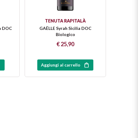
TENUTA RAPITALÀ
ia DOC
GAËLLE Syrah Sicilia DOC
Biologico
€ 25,90
Aggiungi al carrello