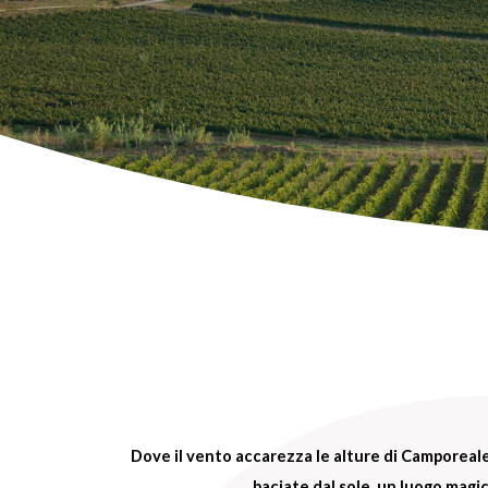
Dove il vento accarezza le alture di Camporeale,
baciate dal sole, un luogo magic