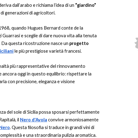
eriva dall’arabo e richiama l’idea di un
“giardino”
 di generazioni di agricoltori.
 1968, quando Hugues Bernard conte de la
i Guarrasi e sceglie di dare nuova vita alla tenuta
ce. Da questa ricostruzione nasce un
progetto
iciliani
le più prestigiose varietà francesi.
realtà più rappresentative del rinnovamento
ve ancora oggi in questo equilibrio: rispettare la
tarla con precisione, eleganza e visione
a del sole di Sicilia possa sposarsi perfettamente
apitalà, il
Nero d'Avola
convive armoniosamente
 Nero
. Questa filosofia si traduce in grandi vini di
 complessità e una straordinaria pulizia aromatica.