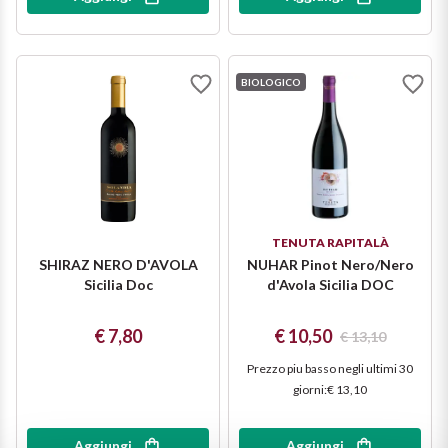
Il Re dei rossi
Nebbiolo
Melini
I BIANCHI DI
SICILIA
Scopri i vini
Negroamaro
BIOLOGICO
Monogram
I profumi di un'isola
Nino Negri
Nero D'Avola
Scopri di più
Re Manfredi
Pinot Grigio
Santi
Pinot Nero
TENUTA RAPITALÀ
SHIRAZ NERO D'AVOLA
NUHAR Pinot Nero/Nero
Sicilia Doc
d'Avola Sicilia DOC
Tenuta Rapitala'
Primitivo
€ 7,80
€ 10,50
Vigneti La Selvanella
€ 13,10
Prosecco
Prezzo piu basso negli ultimi 30
Vedi tutti
giorni
:
€ 13,10
Recioto
Aggiungi
Aggiungi