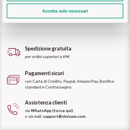
Puglia
Accetta solo necessari
PROVENIENZA
Sicilia
Vini Lucani
Toscana
Spedizione gratuita
Vini Emiliani
Trentino
per ordini superiori a 69€
Vini Friulani
Umbria
Pagamenti sicuri
Vini Laziali
Veneto
con Carta di Credito, Paypal, AmazonPay, Bonifico
standard e Contrassegno.
Vini Lombardi
La Champagne
Assistenza clienti
Vini Piemontesi
via
WhatsApp (tocca qui)
Casali 1900
o via mail:
support@vinicum.com
Vini Pugliesi
Lambrusco e Spergola