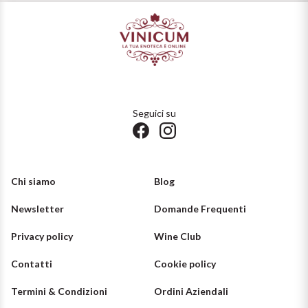
Vini Siciliani
Scopri di più
Vini Toscani
Vini Trentini
Seguici su
Vini Umbri
Vini Veneti
Chi siamo
Blog
Vini della Champagne
Newsletter
Domande Frequenti
Vini della Borgogna
Privacy policy
Wine Club
Vini Bordeaux
Contatti
Cookie policy
Vedi tutti
Termini & Condizioni
Ordini Aziendali