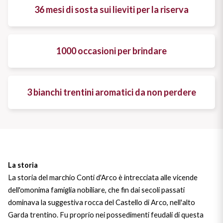
36 mesi di sosta sui lieviti per la riserva
Il Re dei rossi
Nebbiolo
Melini
I BIANCHI DI
SICILIA
Scopri i vini
Negroamaro
Monogram
1000 occasioni per brindare
I profumi di un'isola
Nino Negri
Nero D'Avola
Scopri di più
3 bianchi trentini aromatici da non perdere
Re Manfredi
Pinot Grigio
Santi
Pinot Nero
Tenuta Rapitala'
Primitivo
La storia
Vigneti La Selvanella
Prosecco
La storia del marchio Conti d'Arco è intrecciata alle vicende
dell'omonima famiglia nobiliare, che fin dai secoli passati
Vedi tutti
Recioto
dominava la suggestiva rocca del Castello di Arco, nell'alto
Garda trentino. Fu proprio nei possedimenti feudali di questa