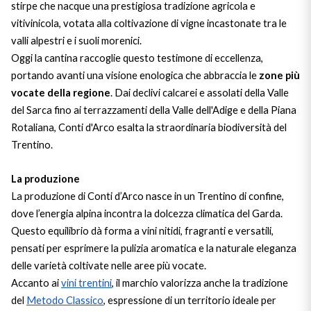
Ripasso
stirpe che nacque una prestigiosa tradizione agricola e
REGIONE
vitivinicola, votata alla coltivazione di vigne incastonate tra le
valli alpestri e i suoli morenici.
Sauvignon
Basilicata
Oggi la cantina raccoglie questo testimone di eccellenza,
portando avanti una visione enologica che abbraccia le
zone più
Sforzato di Valtellina
Bordeaux
vocate della regione
. Dai declivi calcarei e assolati della Valle
del Sarca fino ai terrazzamenti della Valle dell'Adige e della Piana
Soave
Borgogna
Rotaliana, Conti d'Arco esalta la straordinaria biodiversità del
Trentino.
Syrah
Emilia Romagna
La produzione
Trento DOC
Friuli Venezia Giulia
La produzione di Conti d’Arco nasce in un Trentino di confine,
dove l’energia alpina incontra la dolcezza climatica del Garda.
Lazio
Valpolicella
Questo equilibrio dà forma a vini nitidi, fragranti e versatili,
pensati per esprimere la pulizia aromatica e la naturale eleganza
Lombardia
Dealcolati
delle varietà coltivate nelle aree più vocate.
Accanto ai
vini trentini
, il marchio valorizza anche la tradizione
Piemonte
Vedi tutti
del
Metodo Classico
, espressione di un territorio ideale per