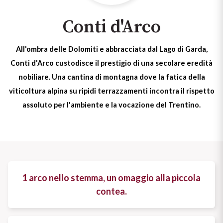
Formaggi e salumi
Cabernet
Dolci e frutta
Pesce
Castello Monaci
Vedi tutti
Conti d'Arco
Accessori
Champagne
Carne
Gli indispensabili per il vino
Cavicchioli
All'ombra delle Dolomiti e abbracciata dal Lago di Garda,
Aperitivo
Chardonnay
KREOS
Conti d'Arco custodisce il prestigio di una secolare eredità
Vedi tutti
Vedi tutti
Conti d'Arco
Negroamaro
nobiliare. Una cantina di montagna dove la fatica della
Chianti
Carne
Rosato Salento IGT
viticoltura alpina su ripidi terrazzamenti incontra il rispetto
Conti Serristori
IL CUORE ROSSO
assoluto per l'ambiente e la vocazione del Trentino.
Franciacorta
Rosa brillante e intenso che
DI BASILICATA
Vedi tutti
EPC Champagne
ricorda il colore del corallo di mare!
Scopri l'Aglianico
Frascati
SOAVE: IL
Formentini
CLASSICO DI
Scopri di più
Lambrusco
Fontana Candida
VERONA
1 arco nello stemma, un omaggio alla piccola
Lugana
LASCIATI
contea.
Un bianco da scoprire
Jaffelin
INCANTARE
Metodo Classico
Scopri di più
Lamberti
DALL'AMARONE