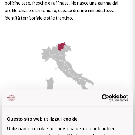
bollicine tese, fresche e raffinate. Ne nasce una gamma dal
Puglia
profilo chiaro e armonioso, capace di unire immediatezza,
identità territoriale e stile trentino.
PROVENIENZA
Sicilia
Vini Lucani
Toscana
Vini Emiliani
Trentino
Vini Friulani
Umbria
Vini Laziali
Veneto
Vini Lombardi
La Champagne
Vini Piemontesi
Questo sito web utilizza i cookie
Casali 1900
Vini Pugliesi
23 prodotti di questa cantina
Utilizziamo i cookie per personalizzare contenuti ed
Lambrusco e Spergola