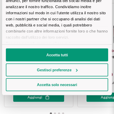
annunci, per fornire funzionalità dei social media e per
Vini Siciliani
analizzare il nostro traffico. Condividiamo inoltre
Scopri di più
BUNDLE QUANTITA'
informazioni sul modo in cui l’utente utilizza il nostro sito
Vini Toscani
con i nostri partner che si occupano di analisi dei dati
web, pubblicità e social media, i quali potrebbero
Vini Trentini
combinarle con altre informazioni fornite loro o che hanno
raccolto dall’utilizzo dei loro servizi.
Vini Umbri
Per maggiori informazioni
clicca qui
.
CONTI D'ARCO
CONTI D
Accetta tutti
Vini Veneti
6 bottiglie Trento DOC Brut Metodo
6 bottiglie Terold
Classico
Vini della Champagne
Gestisci preferenze
€ 86,40
€ 42,70
€ 93,00
Vini della Borgogna
Prezzo piu basso negli ultimi 30 giorni
:
€ 86,40
Prezzo piu basso negli ul
Accetta solo necessari
Vini Bordeaux
Aggiungi
Aggiung
Vedi tutti