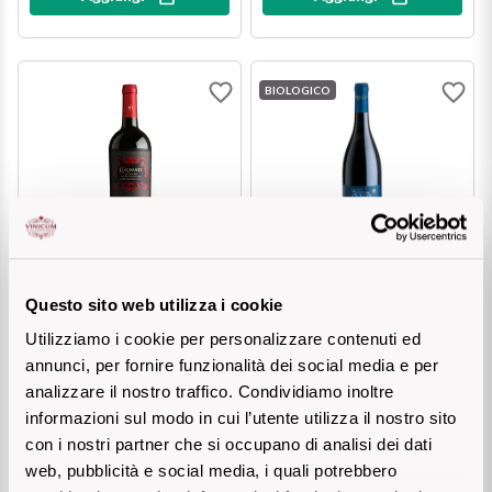
Il Re dei rossi
Nebbiolo
Melini
I BIANCHI DI
SICILIA
Scopri i vini
Negroamaro
BIOLOGICO
Monogram
I profumi di un'isola
Nino Negri
Nero D'Avola
Scopri di più
Re Manfredi
Pinot Grigio
Santi
CASTELLO MONACI
Pinot Nero
TENUTA RAPITALÀ
CORIBANTE Rosso Salento
NADIR Syrah Sicilia DOC
Questo sito web utilizza i cookie
IGT
Tenuta Rapitala'
Primitivo
Utilizziamo i cookie per personalizzare contenuti ed
annunci, per fornire funzionalità dei social media e per
€ 10,50
€ 13,10
Vigneti La Selvanella
Prosecco
analizzare il nostro traffico. Condividiamo inoltre
informazioni sul modo in cui l’utente utilizza il nostro sito
Vedi tutti
Recioto
Aggiungi
Aggiungi
con i nostri partner che si occupano di analisi dei dati
web, pubblicità e social media, i quali potrebbero