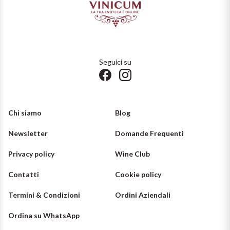
Puglia
PROVENIENZA
Sicilia
Vini Lucani
Seguici su
Toscana
Vini Emiliani
Trentino
Vini Friulani
Chi siamo
Blog
Umbria
Newsletter
Domande Frequenti
Vini Laziali
Veneto
Privacy policy
Wine Club
Vini Lombardi
La Champagne
Contatti
Cookie policy
Vini Piemontesi
Termini & Condizioni
Ordini Aziendali
Casali 1900
Vini Pugliesi
Ordina su WhatsApp
Lambrusco e Spergola