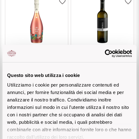
Puglia
PROVENIENZA
Sicilia
Vini Lucani
Toscana
CAVICCHIOLI
CA' BIANCA
Vini Emiliani
Trentino
Modena DOC Spumante
Gavi DOCG
Extra Dry
Vini Friulani
Umbria
Questo sito web utilizza i cookie
€ 9,00
€ 8,80
€ 10,40
Vini Laziali
Utilizziamo i cookie per personalizzare contenuti ed
Veneto
Prezzo piu basso negli ultimi 30
annunci, per fornire funzionalità dei social media e per
giorni
:
€ 8,80
Vini Lombardi
analizzare il nostro traffico. Condividiamo inoltre
La Champagne
informazioni sul modo in cui l’utente utilizza il nostro sito
Aggiungi
Aggiungi
Vini Piemontesi
con i nostri partner che si occupano di analisi dei dati
web, pubblicità e social media, i quali potrebbero
Casali 1900
Vini Pugliesi
combinarle con altre informazioni fornite loro o che hanno
Lambrusco e Spergola
raccolto dall’utilizzo dei loro servizi.