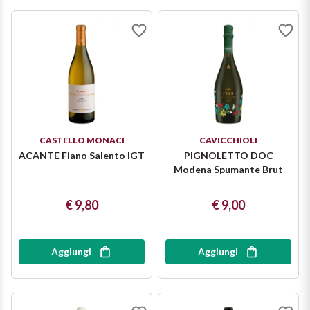
Ripasso
REGIONE
Sauvignon
Basilicata
Sforzato di Valtellina
Bordeaux
Soave
Borgogna
CASTELLO MONACI
CAVICCHIOLI
Syrah
ACANTE Fiano Salento IGT
Emilia Romagna
PIGNOLETTO DOC
Modena Spumante Brut
Trento DOC
Friuli Venezia Giulia
€ 9,80
€ 9,00
Lazio
Valpolicella
Aggiungi
Aggiungi
Lombardia
Dealcolati
Piemonte
Vedi tutti