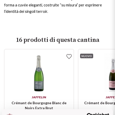
Ripasso
forma a cuvée eleganti, costruite “su misura” per esprimere
REGIONE
l’identità dei singoli terroir.
Sauvignon
Basilicata
Sforzato di Valtellina
Bordeaux
16 prodotti di questa cantina
Soave
Borgogna
Syrah
NUOVO
Emilia Romagna
Trento DOC
Friuli Venezia Giulia
Lazio
Valpolicella
Lombardia
Dealcolati
JAFFELIN
JAFFE
Crémant de Bourgogne Blanc de
Crémant de Bourg
Noirs Extra Brut
Piemonte
Vedi tutti