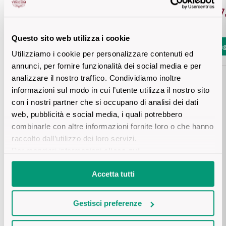
€ 17,50
€ 17
Puglia
PROVENIENZA
Questo sito web utilizza i cookie
Sicilia
Aggiungi
Aggiung
Utilizziamo i cookie per personalizzare contenuti ed
Vini Lucani
Toscana
annunci, per fornire funzionalità dei social media e per
analizzare il nostro traffico. Condividiamo inoltre
Vini Emiliani
Trentino
informazioni sul modo in cui l’utente utilizza il nostro sito
con i nostri partner che si occupano di analisi dei dati
Vedi tutti i prodotti
Vini Friulani
Umbria
web, pubblicità e social media, i quali potrebbero
combinarle con altre informazioni fornite loro o che hanno
Vini Laziali
raccolto dall’utilizzo dei loro servizi.
Veneto
Per maggiori informazioni
clicca qui
.
Vini Lombardi
La Champagne
Dove siamo
Accetta tutti
Vini Piemontesi
Visita la Maison Jaffelin
Casali 1900
Gestisci preferenze
Per scoprire da vicino Maison Jaffelin, puoi visitare le sue
Vini Pugliesi
cantine storiche nel centro di Beaune e vivere un percorso di
Lambrusco e Spergola