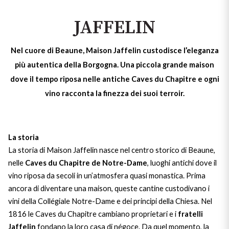
Formaggi e salumi
Cabernet
Dolci e frutta
Pesce
Castello Monaci
Vedi tutti
JAFFELIN
Accessori
Champagne
Carne
Gli indispensabili per il vino
Cavicchioli
Nel cuore di Beaune, Maison Jaffelin custodisce l’eleganza
Aperitivo
Chardonnay
KREOS
più autentica della Borgogna. Una piccola grande maison
Vedi tutti
Vedi tutti
Conti d'Arco
Negroamaro
dove il tempo riposa nelle antiche Caves du Chapitre e ogni
Chianti
Carne
Rosato Salento IGT
vino racconta la finezza dei suoi terroir.
Conti Serristori
IL CUORE ROSSO
Franciacorta
Rosa brillante e intenso che
DI BASILICATA
Vedi tutti
EPC Champagne
ricorda il colore del corallo di mare!
Scopri l'Aglianico
Frascati
La storia
SOAVE: IL
Formentini
La storia di Maison Jaffelin nasce nel centro storico di Beaune,
CLASSICO DI
Scopri di più
nelle
Caves du Chapitre de Notre-Dame
, luoghi antichi dove il
Lambrusco
Fontana Candida
VERONA
vino riposa da secoli in un’atmosfera quasi monastica. Prima
ancora di diventare una maison, queste cantine custodivano i
Lugana
LASCIATI
Un bianco da scoprire
Jaffelin
vini della Collégiale Notre-Dame e dei principi della Chiesa. Nel
INCANTARE
1816 le Caves du Chapitre cambiano proprietari e i
fratelli
Metodo Classico
Scopri di più
Lamberti
DALL'AMARONE
Jaffelin
fondano la loro casa di négoce. Da quel momento, la