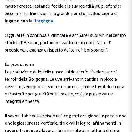
maison cresce restando fedele alla sua identità più profonda:
Il Re dei rossi
Nebbiolo
Melini
I BIANCHI DI
piccola nelle dimensioni, ma grande per
storia, dedizione e
legame con la
Borgogna
.
SICILIA
Scopri i vini
Negroamaro
Monogram
I profumi di un'isola
Oggi Jaffelin continua a vinificare e affinare i suoi vini nel centro
Nino Negri
Nero D'Avola
storico di Beaune, portando avanti un racconto fatto di
Scopri di più
precisione, eleganza e rispetto dei terroir borgognoni.
Re Manfredi
Pinot Grigio
La produzione
Santi
La produzione di Jaffelin nasce dal desiderio di valorizzare i
Pinot Nero
terroir della Borgogna. Le uve arrivano in cantina in piccole
Tenuta Rapitala'
cassette, vengono selezionate con cura su due tavoli di cernita
Primitivo
e trasferite per gravità nelle vasche, così da preservarne
Vigneti La Selvanella
integrità e finezza.
Prosecco
Vedi tutti
Il savoir-faire della maison unisce
gesti artigianali e precisione
Recioto
enologica
: pressa verticale, tini ovali in legno,
affinamenti in
rovere francese
e lavorazioni misurate permettono di dare