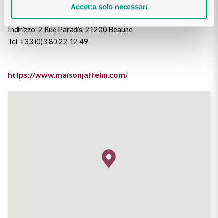
degustazione dedicato ai grandi vini di Borgogna.
Accetta solo necessari
Vini Siciliani
Scopri di più
Indirizzo: 2 Rue Paradis, 21200 Beaune
Vini Toscani
Tel. +33 (0)3 80 22 12 49
Vini Trentini
https://www.maisonjaffelin.com/
Vini Umbri
Vini Veneti
Vini della Champagne
Vini della Borgogna
Vini Bordeaux
Vedi tutti