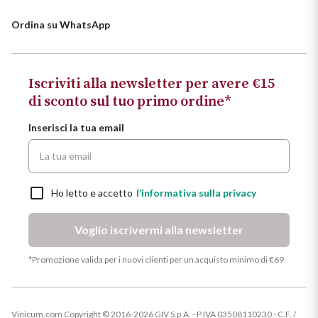
Ripasso
REGIONE
Ordina su WhatsApp
Sauvignon
Basilicata
Sforzato di Valtellina
Iscriviti alla newsletter per avere €15
Bordeaux
di sconto sul tuo primo ordine*
Soave
Borgogna
Inserisci la tua email
Syrah
Emilia Romagna
Ho letto e accetto
l’informativa sulla privacy
Trento DOC
Friuli Venezia Giulia
Voglio iscrivermi alla newsletter
Lazio
Valpolicella
*Promozione valida per i nuovi clienti per un acquisto minimo di €69
Lombardia
Dealcolati
Piemonte
Vedi tutti
Vinicum.com Copyright © 2016-2026 GIV S.p.A. - P.IVA 03508110230 - C.F. /