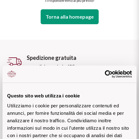
Formaggi e salumi
Cabernet
Ti risponderemo al più presto!
Dolci e frutta
Pesce
Castello Monaci
Vedi tutti
Accessori
Torna alla homepage
Champagne
Carne
Gli indispensabili per il vino
Cavicchioli
Aperitivo
Chardonnay
KREOS
Vedi tutti
Vedi tutti
Conti d'Arco
Negroamaro
Chianti
Carne
Rosato Salento IGT
Spedizione gratuita
Conti Serristori
IL CUORE ROSSO
per ordini superiori a 69€
Franciacorta
Rosa brillante e intenso che
DI BASILICATA
Vedi tutti
EPC Champagne
ricorda il colore del corallo di mare!
Scopri l'Aglianico
Frascati
Pagamenti sicuri
SOAVE: IL
Formentini
con Carta di Credito, Paypal, AmazonPay, Bonifico
Questo sito web utilizza i cookie
CLASSICO DI
Scopri di più
standard e Contrassegno.
Lambrusco
Fontana Candida
Utilizziamo i cookie per personalizzare contenuti ed
VERONA
annunci, per fornire funzionalità dei social media e per
Assistenza clienti
Lugana
LASCIATI
Un bianco da scoprire
Jaffelin
analizzare il nostro traffico. Condividiamo inoltre
via
WhatsApp (tocca qui)
INCANTARE
informazioni sul modo in cui l’utente utilizza il nostro sito
o via mail:
support@vinicum.com
Metodo Classico
Scopri di più
Lamberti
con i nostri partner che si occupano di analisi dei dati
DALL'AMARONE