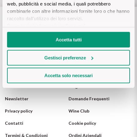
web, pubblicità e social media, i quali potrebbero
Il Re dei rossi
Nebbiolo
combinarle con altre informazioni fornite loro o che hanno
Melini
I BIANCHI DI
raccolto dall’utilizzo dei loro servizi.
SICILIA
Scopri i vini
Per maggiori informazioni
clicca qui
.
Negroamaro
Monogram
I profumi di un'isola
Accetta tutti
Nino Negri
Nero D'Avola
Scopri di più
Seguici su
Re Manfredi
Gestisci preferenze
Pinot Grigio
Santi
Pinot Nero
Accetta solo necessari
Chi siamo
Blog
Tenuta Rapitala'
Primitivo
Newsletter
Domande Frequenti
Vigneti La Selvanella
Prosecco
Privacy policy
Wine Club
Vedi tutti
Contatti
Cookie policy
Recioto
Termini & Condizioni
Ordini Aziendali