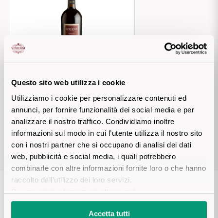
Puglia
PROVENIENZA
Sicilia
Vini Lucani
Toscana
Vini Emiliani
Questo sito web utilizza i cookie
Trentino
BORDENIS Bardolino Classico
DOC
Utilizziamo i cookie per personalizzare contenuti ed
Vini Friulani
annunci, per fornire funzionalità dei social media e per
Umbria
Mostra di più
analizzare il nostro traffico. Condividiamo inoltre
Vini Laziali
informazioni sul modo in cui l’utente utilizza il nostro sito
Veneto
con i nostri partner che si occupano di analisi dei dati
Vini Lombardi
web, pubblicità e social media, i quali potrebbero
La Champagne
combinarle con altre informazioni fornite loro o che hanno
Vini Piemontesi
raccolto dall’utilizzo dei loro servizi.
Per maggiori informazioni
clicca qui
.
Casali 1900
Vini Pugliesi
LA CANTINA
Accetta tutti
Lambrusco e Spergola