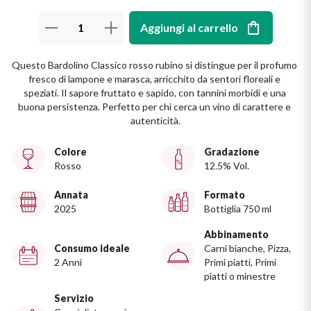
Il Re dei rossi
Nebbiolo
Melini
Aggiungi al carrello
I BIANCHI DI
SICILIA
Scopri i vini
Negroamaro
Monogram
Questo Bardolino Classico rosso rubino si distingue per il profumo 
fresco di lampone e marasca, arricchito da sentori floreali e 
I profumi di un'isola
speziati. Il sapore fruttato e sapido, con tannini morbidi e una 
Nino Negri
Nero D'Avola
buona persistenza. Perfetto per chi cerca un vino di carattere e 
Scopri di più
autenticità.
Re Manfredi
Pinot Grigio
Colore
Gradazione
Santi
Rosso
12.5% Vol.
Pinot Nero
Annata
Formato
Tenuta Rapitala'
Primitivo
2025
Bottiglia 750 ml
Vigneti La Selvanella
Abbinamento
Prosecco
Consumo ideale
Carni bianche, Pizza,
2 Anni
Primi piatti, Primi
Vedi tutti
piatti o minestre
Recioto
Servizio