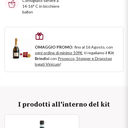
Consigliato servire a
Ripasso
14-16° C in bicchiere
REGIONE
ballon
Sauvignon
Basilicata
Sforzato di Valtellina
Bordeaux
OMAGGIO PROMO
: fino al 16 Agosto, con
Soave
Borgogna
ogni ordine di minimo 109€
, ti regaliamo il
Kit
Brindisi
con
Prosecco, Stopper e Dropstop
Syrah
Emilia Romagna
logati Vinicum
!
Trento DOC
Friuli Venezia Giulia
Lazio
Valpolicella
I prodotti all'interno del kit
Lombardia
Dealcolati
Piemonte
Vedi tutti