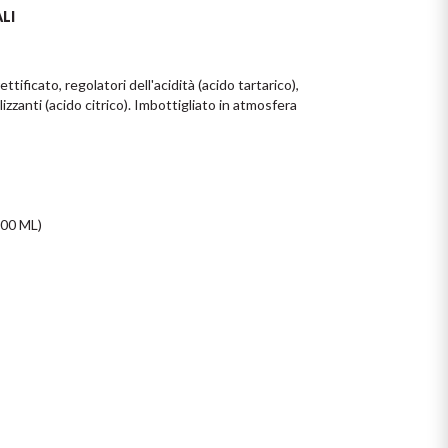
LI
ificato, regolatori dell'acidità (acido tartarico), 
lizzanti (acido citrico). Imbottigliato in atmosfera 
0 ML)
