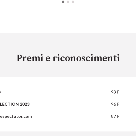
Premi e riconoscimenti
3
93 P
LECTION 2023
96 P
nespectator.com
87 P