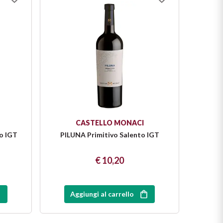
CASTELLO MONACI
o IGT
PILUNA Primitivo Salento IGT
SCIÙ
€ 10,20
Aggiungi al carrello
A