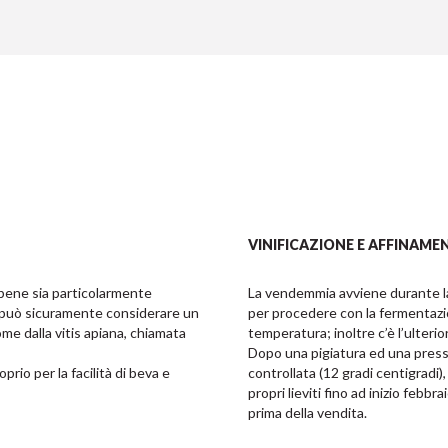
VINIFICAZIONE E AFFINAME
bene sia particolarmente 
La vendemmia avviene durante la 
 può sicuramente considerare un 
per procedere con la fermentazion
e dalla vitis apiana, chiamata 
temperatura; inoltre c’è l’ulteri
Dopo una pigiatura ed una press
rio per la facilità di beva e 
controllata (12 gradi centigradi), 
propri lieviti fino ad inizio febbr
prima della vendita.