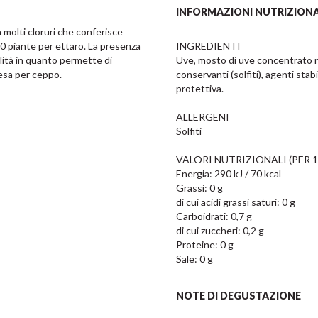
INFORMAZIONI NUTRIZIONA
 molti cloruri che conferisce 
00 piante per ettaro. La presenza 
INGREDIENTI

lità in quanto permette di 
Uve, mosto di uve concentrato rett
esa per ceppo.
conservanti (solfiti), agenti stabi
protettiva.

ALLERGENI

Solfiti

VALORI NUTRIZIONALI (PER 10
Energia: 290 kJ / 70 kcal

Grassi: 0 g

di cui acidi grassi saturi: 0 g

Carboidrati: 0,7 g

di cui zuccheri: 0,2 g

Proteine: 0 g

Sale: 0 g
NOTE DI DEGUSTAZIONE