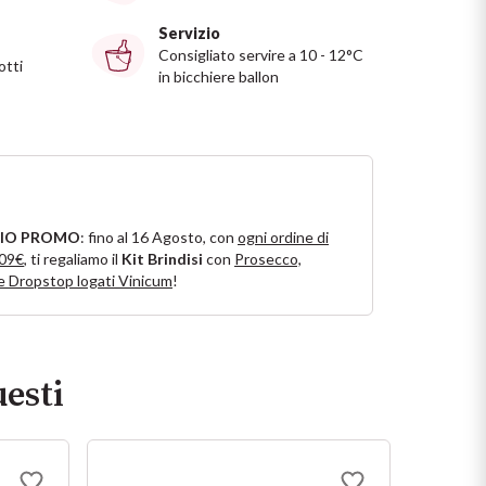
Servizio
Consigliato servire a 10 - 12°C
otti
in bicchiere ballon
IO PROMO
: fino al 16 Agosto, con
ogni ordine di
109€
, ti regaliamo il
Kit Brindisi
con
Prosecco,
e Dropstop logati Vinicum
!
esti