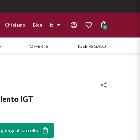
it
Chi siamo
Blog
0
it
S
OFFERTE
IDEE REGALO
en
lento IGT
giungi al carrello