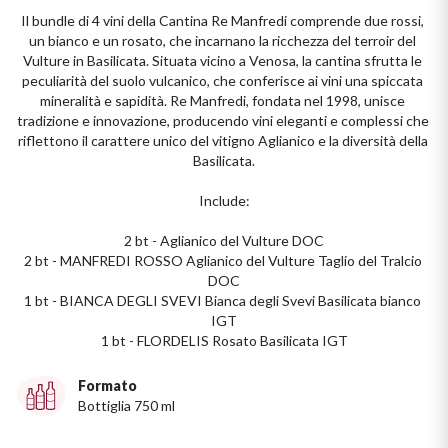
Il bundle di 4 vini della Cantina Re Manfredi comprende due rossi, 
Il Re dei rossi
Nebbiolo
Melini
un bianco e un rosato, che incarnano la ricchezza del terroir del 
I BIANCHI DI
Vulture in Basilicata. Situata vicino a Venosa, la cantina sfrutta le 
SICILIA
Scopri i vini
peculiarità del suolo vulcanico, che conferisce ai vini una spiccata 
Negroamaro
Monogram
mineralità e sapidità. Re Manfredi, fondata nel 1998, unisce 
I profumi di un'isola
tradizione e innovazione, producendo vini eleganti e complessi che 
Nino Negri
Nero D'Avola
riflettono il carattere unico del vitigno Aglianico e la diversità della 
Scopri di più
Basilicata.

Re Manfredi
Pinot Grigio
Include:

Santi
2 bt - Aglianico del Vulture DOC

Pinot Nero
2 bt - MANFREDI ROSSO Aglianico del Vulture Taglio del Tralcio 
DOC

Tenuta Rapitala'
Primitivo
1 bt - BIANCA DEGLI SVEVI Bianca degli Svevi Basilicata bianco 
IGT

Vigneti La Selvanella
1 bt - FLORDELIS Rosato Basilicata IGT
Prosecco
Formato
Vedi tutti
Recioto
Bottiglia 750 ml