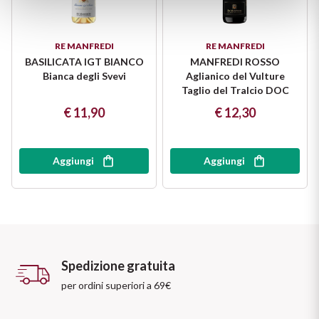
Vini Siciliani
Scopri di più
RE MANFREDI
RE MANFREDI
Vini Toscani
BASILICATA IGT BIANCO
MANFREDI ROSSO
Bianca degli Svevi
Aglianico del Vulture
Vini Trentini
Taglio del Tralcio DOC
€ 11,90
€ 12,30
Vini Umbri
Vini Veneti
Aggiungi
Aggiungi
Vini della Champagne
Vini della Borgogna
Vini Bordeaux
Spedizione gratuita
per ordini superiori a 69€
Vedi tutti