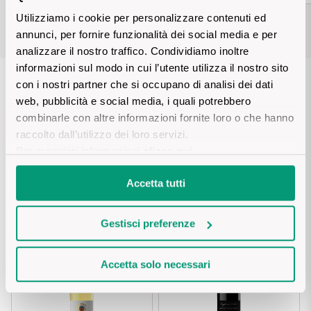
Utilizziamo i cookie per personalizzare contenuti ed
Puglia
annunci, per fornire funzionalità dei social media e per
PROVENIENZA
analizzare il nostro traffico. Condividiamo inoltre
Sicilia
informazioni sul modo in cui l’utente utilizza il nostro sito
Vini Lucani
con i nostri partner che si occupano di analisi dei dati
Toscana
web, pubblicità e social media, i quali potrebbero
LA CANTINA
Vini Emiliani
combinarle con altre informazioni fornite loro o che hanno
Trentino
Re Manfredi
raccolto dall’utilizzo dei loro servizi.
Vini Friulani
Per maggiori informazioni
clicca qui
.
Umbria
Accetta tutti
Vini Laziali
Tutti i vini
Scopri la cantina
Veneto
Vini Lombardi
Gestisci preferenze
La Champagne
Vini Piemontesi
Accetta solo necessari
Casali 1900
Vini Pugliesi
Lambrusco e Spergola