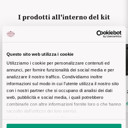
Puglia
I prodotti all'interno del kit
PROVENIENZA
Sicilia
Vini Lucani
Toscana
Vini Emiliani
Trentino
Questo sito web utilizza i cookie
Vini Friulani
Utilizziamo i cookie per personalizzare contenuti ed
Umbria
annunci, per fornire funzionalità dei social media e per
Vini Laziali
analizzare il nostro traffico. Condividiamo inoltre
Veneto
informazioni sul modo in cui l’utente utilizza il nostro sito
Vini Lombardi
con i nostri partner che si occupano di analisi dei dati
Valpolicella Classico DOC
ASTUCCIO - da 2 
La Champagne
web, pubblicità e social media, i quali potrebbero
Mostra di più
Mostra d
combinarle con altre informazioni fornite loro o che hanno
Vini Piemontesi
raccolto dall’utilizzo dei loro servizi.
Casali 1900
Per maggiori informazioni
clicca qui
.
Vini Pugliesi
Lambrusco e Spergola