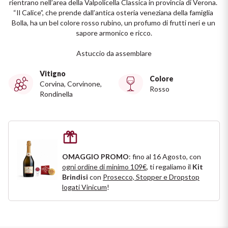
rientrano nell’area della Valpolicella Classica in provincia di Verona. 
Ripasso
“Il Calice”, che prende dall’antica osteria veneziana della famiglia 
REGIONE
Bolla, ha un bel colore rosso rubino, un profumo di frutti neri e un 
Sauvignon
sapore armonico e ricco.

Basilicata
Astuccio da assemblare
Sforzato di Valtellina
Bordeaux
Vitigno
Colore
Corvina, Corvinone,
Soave
Borgogna
Rosso
Rondinella
Syrah
Emilia Romagna
Trento DOC
Friuli Venezia Giulia
OMAGGIO PROMO
: fino al 16 Agosto, con
Lazio
Valpolicella
ogni ordine di minimo 109€
, ti regaliamo il
Kit
Brindisi
con
Prosecco, Stopper e Dropstop
logati Vinicum
!
Lombardia
Dealcolati
Piemonte
Vedi tutti