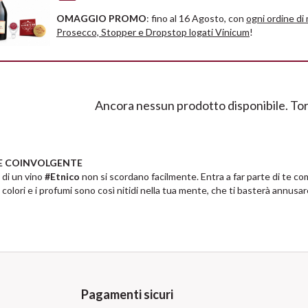
OMAGGIO PROMO
: fino al 16 Agosto, con
ogni ordine di
Prosecco, Stopper e Dropstop logati Vinicum
!
Ancora nessun prodotto disponibile. Tor
E COINVOLGENTE
 di un vino
#Etnico
non si scordano facilmente. Entra a far parte di te come
I colori e i profumi sono così nitidi nella tua mente, che ti basterà annusare
Pagamenti sicuri