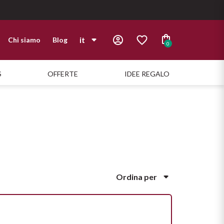
it
Chi siamo
Blog
0
it
S
OFFERTE
IDEE REGALO
en
Ordina per
Popolarità