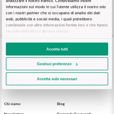
analizzare il nostro traffico. Condividiamo inoltre
informazioni sul modo in cui l’utente utilizza il nostro sito
Il Re dei rossi
Nebbiolo
Melini
I BIANCHI DI
Assistenza clienti
con i nostri partner che si occupano di analisi dei dati
SICILIA
Scopri i vini
web, pubblicità e social media, i quali potrebbero
via
WhatsApp (tocca qui)
Negroamaro
Monogram
o via mail:
support@vinicum.com
combinarle con altre informazioni fornite loro o che hanno
I profumi di un'isola
raccolto dall’utilizzo dei loro servizi.
Nino Negri
Nero D'Avola
Per maggiori informazioni
clicca qui
.
Scopri di più
Re Manfredi
Pinot Grigio
Accetta tutti
Santi
Pinot Nero
Gestisci preferenze
Tenuta Rapitala'
Primitivo
Seguici su
Accetta solo necessari
Vigneti La Selvanella
Prosecco
Vedi tutti
Recioto
Chi siamo
Blog
Newsletter
Domande Frequenti