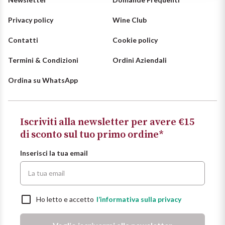
Ripasso
REGIONE
Privacy policy
Wine Club
Sauvignon
Basilicata
Contatti
Cookie policy
Sforzato di Valtellina
Termini & Condizioni
Ordini Aziendali
Bordeaux
Ordina su WhatsApp
Soave
Borgogna
Syrah
Emilia Romagna
Iscriviti alla newsletter per avere €15
di sconto sul tuo primo ordine*
Trento DOC
Friuli Venezia Giulia
Inserisci la tua email
Lazio
Valpolicella
Lombardia
Dealcolati
Ho letto e accetto
l’informativa sulla privacy
Piemonte
Vedi tutti