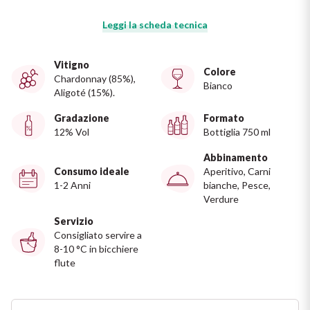
Ripasso
REGIONE
Leggi la scheda tecnica
Sauvignon
Basilicata
Vitigno
Colore
Sforzato di Valtellina
Chardonnay (85%),
Bianco
Bordeaux
Aligoté (15%).
Soave
Gradazione
Formato
Borgogna
12% Vol
Bottiglia 750 ml
Syrah
Emilia Romagna
Abbinamento
Consumo ideale
Aperitivo, Carni
1-2 Anni
bianche, Pesce,
Trento DOC
Friuli Venezia Giulia
Verdure
Servizio
Lazio
Valpolicella
Consigliato servire a
8-10 °C in bicchiere
Lombardia
Dealcolati
flute
Piemonte
Vedi tutti