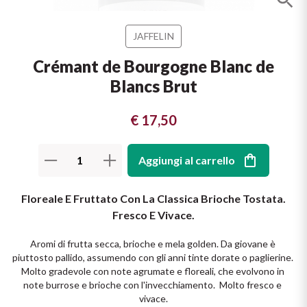
Il Re dei rossi
Nebbiolo
Melini
I BIANCHI DI
JAFFELIN
SICILIA
Scopri i vini
Negroamaro
Monogram
Crémant de Bourgogne Blanc de
I profumi di un'isola
Blancs Brut
Nino Negri
Nero D'Avola
Scopri di più
€ 17,50
Re Manfredi
Pinot Grigio
Aggiungi al carrello
Santi
Pinot Nero
Tenuta Rapitala'
Floreale E Fruttato Con La Classica Brioche Tostata.
Primitivo
Fresco E Vivace.
Vigneti La Selvanella
Prosecco
Aromi di frutta secca, brioche e mela golden. Da giovane è 
piuttosto pallido, assumendo con gli anni tinte dorate o paglierine. 
Vedi tutti
Molto gradevole con note agrumate e floreali, che evolvono in 
Recioto
note burrose e brioche con l'invecchiamento.  Molto fresco e 
vivace.