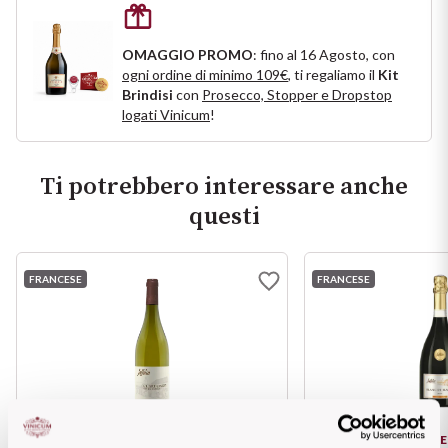
Puglia
OMAGGIO PROMO
: fino al 16 Agosto, con
PROVENIENZA
ogni ordine di minimo 109€
, ti regaliamo il
Kit
Sicilia
Brindisi
con
Prosecco, Stopper e Dropstop
logati Vinicum
!
Vini Lucani
Toscana
Vini Emiliani
Trentino
Ti potrebbero interessare anche
questi
Vini Friulani
Umbria
Vini Laziali
Veneto
FRANCESE
FRANCESE
Vini Lombardi
La Champagne
Vini Piemontesi
Casali 1900
Vini Pugliesi
Lambrusco e Spergola
JAFFELIN
JAFFE