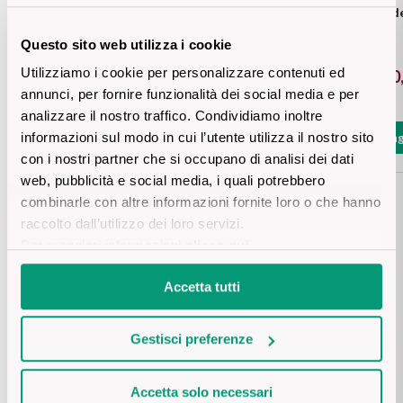
CHARDONNAY Vin de France
CHARMAT Blanc de 
Vini Siciliani
Scopri di più
Questo sito web utilizza i cookie
Vini Toscani
Utilizziamo i cookie per personalizzare contenuti ed
€ 10,80
€ 10
annunci, per fornire funzionalità dei social media e per
Vini Trentini
analizzare il nostro traffico. Condividiamo inoltre
Aggiungi
Aggiung
informazioni sul modo in cui l’utente utilizza il nostro sito
Vini Umbri
con i nostri partner che si occupano di analisi dei dati
web, pubblicità e social media, i quali potrebbero
Vini Veneti
combinarle con altre informazioni fornite loro o che hanno
raccolto dall’utilizzo dei loro servizi.
Vini della Champagne
Per maggiori informazioni
clicca qui
.
Scheda tecnica
Accetta tutti
Vini della Borgogna
DESCRIZIONE
Vini Bordeaux
Gestisci preferenze
Questo vino è un intreccio di uve provenienti da zone diverse, 
ognuna per le proprie caratteristiche molto particolari. Quelli 
Vedi tutti
PROVENIENZA
Accetta solo necessari
del Mâconnais donano grassezza e morbidezza, mentre quelli 