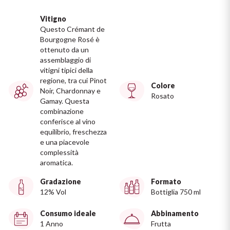
Ripasso
REGIONE
Vitigno
Questo Crémant de
Sauvignon
Basilicata
Bourgogne Rosé è
ottenuto da un
Sforzato di Valtellina
assemblaggio di
Bordeaux
vitigni tipici della
regione, tra cui Pinot
Soave
Colore
Borgogna
Noir, Chardonnay e
Rosato
Gamay. Questa
combinazione
Syrah
Emilia Romagna
conferisce al vino
equilibrio, freschezza
Trento DOC
Friuli Venezia Giulia
e una piacevole
complessità
aromatica.
Lazio
Valpolicella
Gradazione
Formato
12% Vol
Bottiglia 750 ml
Lombardia
Dealcolati
Consumo ideale
Abbinamento
Piemonte
Vedi tutti
1 Anno
Frutta