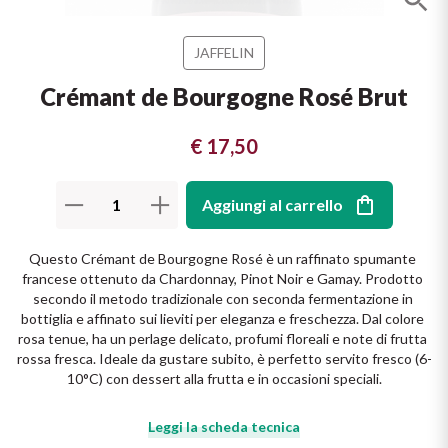
Il Re dei rossi
Nebbiolo
Melini
I BIANCHI DI
JAFFELIN
SICILIA
Scopri i vini
Negroamaro
Monogram
Crémant de Bourgogne Rosé Brut
I profumi di un'isola
Nino Negri
Nero D'Avola
€ 17,50
Scopri di più
Re Manfredi
Pinot Grigio
Aggiungi al carrello
Santi
Pinot Nero
Questo Crémant de Bourgogne Rosé è un raffinato spumante 
francese ottenuto da Chardonnay, Pinot Noir e Gamay. Prodotto 
Tenuta Rapitala'
Primitivo
secondo il metodo tradizionale con seconda fermentazione in 
bottiglia e affinato sui lieviti per eleganza e freschezza. Dal colore 
Vigneti La Selvanella
rosa tenue, ha un perlage delicato, profumi floreali e note di frutta 
Prosecco
rossa fresca. Ideale da gustare subito, è perfetto servito fresco (6-
10°C) con dessert alla frutta e in occasioni speciali.
Vedi tutti
Recioto
Leggi la scheda tecnica