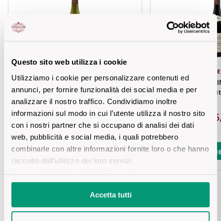
Vini Siciliani
Scopri di più
Vini Toscani
Vini Trentini
Questo sito web utilizza i cookie
JAFFELIN
JAFFE
Utilizziamo i cookie per personalizzare contenuti ed
Bourgogne Chardonnay «Cuvée des
BOURGOGNE PIN
Vini Umbri
annunci, per fornire funzionalità dei social media e per
Chanoines» 2021
Chapit
analizzare il nostro traffico. Condividiamo inoltre
Vini Veneti
informazioni sul modo in cui l’utente utilizza il nostro sito
€ 25,20
€ 25
con i nostri partner che si occupano di analisi dei dati
Vini della Champagne
web, pubblicità e social media, i quali potrebbero
combinarle con altre informazioni fornite loro o che hanno
Aggiungi
Aggiung
Vini della Borgogna
raccolto dall’utilizzo dei loro servizi.
Per maggiori informazioni
clicca qui
.
Vini Bordeaux
Accetta tutti
Vedi tutti
Scheda tecnica