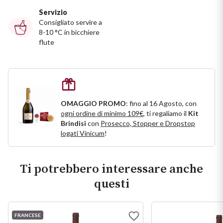
Servizio
Puglia
Consigliato servire a
8-10 °C in bicchiere
PROVENIENZA
Sicilia
flute
Vini Lucani
Toscana
Vini Emiliani
Trentino
OMAGGIO PROMO
: fino al 16 Agosto, con
Vini Friulani
Umbria
ogni ordine di minimo 109€
, ti regaliamo il
Kit
Brindisi
con
Prosecco, Stopper e Dropstop
Vini Laziali
logati Vinicum
!
Veneto
Vini Lombardi
La Champagne
Ti potrebbero interessare anche
questi
Vini Piemontesi
Casali 1900
Vini Pugliesi
FRANCESE
Lambrusco e Spergola