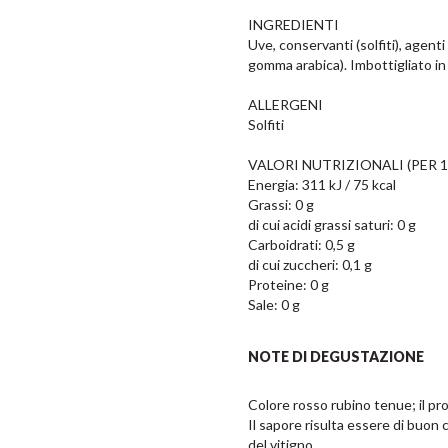
INGREDIENTI

Uve, conservanti (solfiti), agenti
gomma arabica). Imbottigliato in
ALLERGENI

Solfiti

VALORI NUTRIZIONALI (PER 10
Energia: 311 kJ / 75 kcal

Grassi: 0 g

di cui acidi grassi saturi: 0 g

Carboidrati: 0,5 g

di cui zuccheri: 0,1 g

Proteine: 0 g

Sale: 0 g
NOTE DI DEGUSTAZIONE
Colore rosso rubino tenue; il prof
Il sapore risulta essere di buon c
del vitigno.