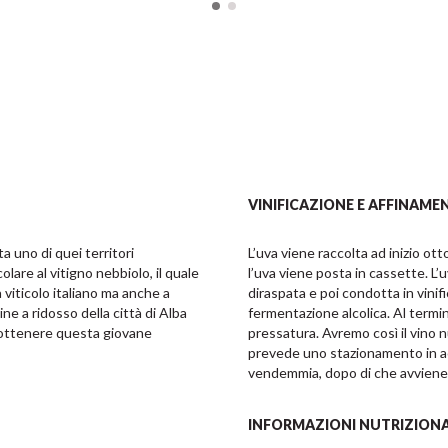
VINIFICAZIONE E AFFINAME
uno di quei territori 
L’uva viene raccolta ad inizio o
lare al vitigno nebbiolo, il quale 
l’uva viene posta in cassette. L’u
iticolo italiano ma anche a 
diraspata e poi condotta in vinifi
ine a ridosso della città di Alba 
fermentazione alcolica. Al termin
ottenere questa giovane 
pressatura. Avremo così il vino n
prevede uno stazionamento in acci
vendemmia, dopo di che avviene 
INFORMAZIONI NUTRIZIONA