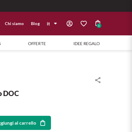
it
Chi siamo
Blog
0
it
S
OFFERTE
IDEE REGALO
en
o DOC
giungi al carrello