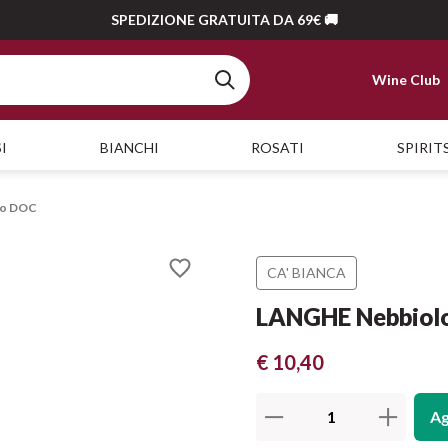
SPEDIZIONE GRATUITA DA 69€ 🚚
Wine Club
I
BIANCHI
ROSATI
SPIRIT
lo DOC
CA' BIANCA
LANGHE Nebbiol
€ 10,40
Ag