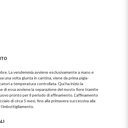
NTO
ttobre. La vendemmia avviene esclusivamente a mano e 
va una volta giunta in cantina, viene da prima pigia-
catori a temperatura controllata. Qui ha inizio la 
e di essa avviene la separazione del mosto fiore tramite 
uovo pronto per il periodo di affinamento. L’affinamento 
aio di circa 5 mesi, fino alla primavera successiva alla 
l’imbottigliamento.
LI