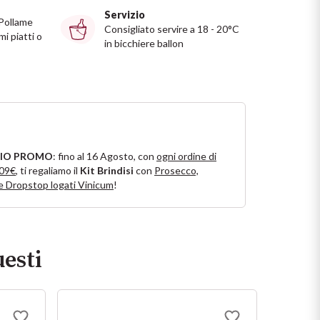
Servizio
 Pollame
Consigliato servire a 18 - 20°C
mi piatti o
in bicchiere ballon
IO PROMO
: fino al 16 Agosto, con
ogni ordine di
109€
, ti regaliamo il
Kit Brindisi
con
Prosecco,
e Dropstop logati Vinicum
!
esti