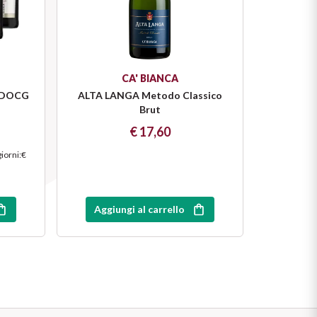
CA' BIANCA
e DOCG
ALTA LANGA Metodo Classico
Brut
€ 17,60
giorni
:
€
Aggiungi al carrello