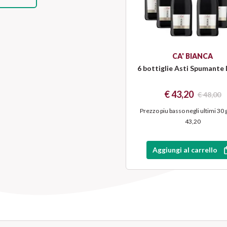
CA' BIANCA
6 bottiglie Asti Spumant
€ 43,20
€ 48,00
Prezzo piu basso negli ultimi 30 
43,20
Aggiungi al carrello