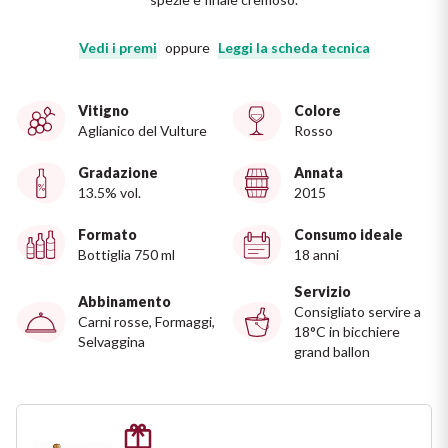
Ripasso
REGIONE
Vedi i premi
oppure
Leggi la scheda tecnica
Sauvignon
Basilicata
Vitigno
Colore
Sforzato di Valtellina
Bordeaux
Aglianico del Vulture
Rosso
Soave
Gradazione
Annata
Borgogna
13.5% vol.
2015
Syrah
Emilia Romagna
Formato
Consumo ideale
Bottiglia 750 ml
18 anni
Trento DOC
Friuli Venezia Giulia
Servizio
Abbinamento
Consigliato servire a
Carni rosse, Formaggi,
Lazio
Valpolicella
18°C in bicchiere
Selvaggina
grand ballon
Lombardia
Dealcolati
Piemonte
Vedi tutti