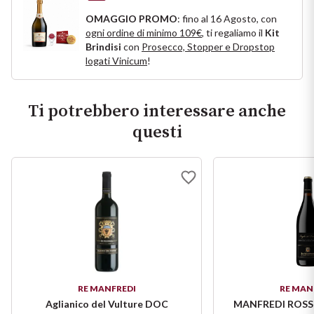
Puglia
OMAGGIO PROMO
: fino al 16 Agosto, con
ogni ordine di minimo 109€
, ti regaliamo il
Kit
Brindisi
con
Prosecco, Stopper e Dropstop
PROVENIENZA
Sicilia
logati Vinicum
!
Vini Lucani
Toscana
Ti potrebbero interessare anche
Vini Emiliani
Trentino
questi
Vini Friulani
Umbria
Vini Laziali
Veneto
Vini Lombardi
La Champagne
Vini Piemontesi
Casali 1900
RE MANFREDI
RE MAN
Vini Pugliesi
Aglianico del Vulture DOC
MANFREDI ROSSO 
Lambrusco e Spergola