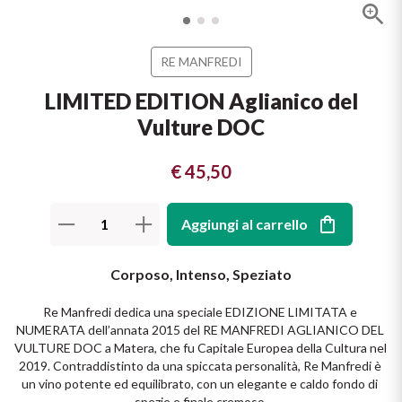
Il Re dei rossi
Nebbiolo
Melini
I BIANCHI DI
RE MANFREDI
SICILIA
Scopri i vini
Negroamaro
Monogram
LIMITED EDITION Aglianico del
I profumi di un'isola
Vulture DOC
Nino Negri
Nero D'Avola
Scopri di più
Re Manfredi
€ 45,50
Pinot Grigio
Santi
Pinot Nero
Aggiungi al carrello
Tenuta Rapitala'
Primitivo
Corposo, Intenso, Speziato
Vigneti La Selvanella
Re Manfredi dedica una speciale EDIZIONE LIMITATA e 
Prosecco
NUMERATA dell’annata 2015 del RE MANFREDI AGLIANICO DEL 
Vedi tutti
VULTURE DOC a Matera, che fu Capitale Europea della Cultura nel 
Recioto
2019. Contraddistinto da una spiccata personalità, Re Manfredi è 
un vino potente ed equilibrato, con un elegante e caldo fondo di 
spezie e finale cremoso.