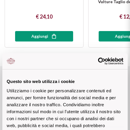
Vulture Taglio d
Vini Siciliani
Scopri di più
€ 24,10
€ 12
Vini Toscani
Vini Trentini
Aggiungi
Aggiung
Vini Umbri
Vini Veneti
Premi e riconoscimenti
Vini della Champagne
Questo sito web utilizza i cookie
Utilizziamo i cookie per personalizzare contenuti ed
Vini della Borgogna
annunci, per fornire funzionalità dei social media e per
VINI D'ITALIA Gambero
analizzare il nostro traffico. Condividiamo inoltre
Vini Bordeaux
Rosso 2020
informazioni sul modo in cui l’utente utilizza il nostro sito
con i nostri partner che si occupano di analisi dei dati
Vedi tutti
BIBENDA Fondazione
web, pubblicità e social media, i quali potrebbero
Italiana Sommelier 2018