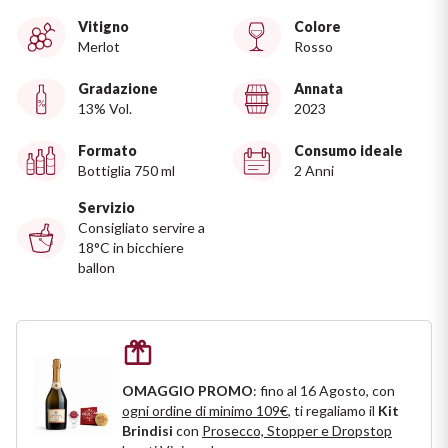
Ripasso
Vitigno
Colore
REGIONE
Merlot
Rosso
Sauvignon
Basilicata
Gradazione
Annata
13% Vol.
2023
Sforzato di Valtellina
Bordeaux
Formato
Consumo ideale
Soave
Bottiglia 750 ml
2 Anni
Borgogna
Servizio
Syrah
Emilia Romagna
Consigliato servire a
18°C in bicchiere
ballon
Trento DOC
Friuli Venezia Giulia
Lazio
Valpolicella
Lombardia
Dealcolati
OMAGGIO PROMO
: fino al 16 Agosto, con
ogni ordine di minimo 109€
, ti regaliamo il
Kit
Piemonte
Vedi tutti
Brindisi
con
Prosecco, Stopper e Dropstop