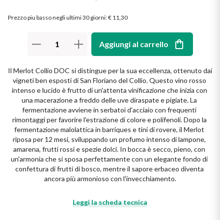
Il Re dei rossi
Nebbiolo
Prezzo piu basso negli ultimi 30 giorni
:
€ 11,30
Melini
I BIANCHI DI
SICILIA
Scopri i vini
Negroamaro
Monogram
Aggiungi al carrello
I profumi di un'isola
Nino Negri
Nero D'Avola
Il Merlot Collio DOC si distingue per la sua eccellenza, ottenuto dai 
Scopri di più
vigneti ben esposti di San Floriano del Collio. Questo vino rosso 
intenso e lucido è frutto di un'attenta vinificazione che inizia con 
Re Manfredi
Pinot Grigio
una macerazione a freddo delle uve diraspate e pigiate. La 
fermentazione avviene in serbatoi d'acciaio con frequenti 
Santi
rimontaggi per favorire l'estrazione di colore e polifenoli. Dopo la 
Pinot Nero
fermentazione malolattica in barriques e tini di rovere, il Merlot 
riposa per 12 mesi, sviluppando un profumo intenso di lampone, 
Tenuta Rapitala'
Primitivo
amarena, frutti rossi e spezie dolci. In bocca è secco, pieno, con 
un'armonia che si sposa perfettamente con un elegante fondo di 
Vigneti La Selvanella
confettura di frutti di bosco, mentre il sapore erbaceo diventa 
Prosecco
ancora più armonioso con l'invecchiamento.
Vedi tutti
Recioto
Leggi la scheda tecnica