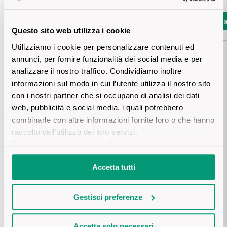
Vini Siciliani
Scopri di più
Aggiungi
Aggiung
Questo sito web utilizza i cookie
Vini Toscani
Utilizziamo i cookie per personalizzare contenuti ed
annunci, per fornire funzionalità dei social media e per
Vini Trentini
analizzare il nostro traffico. Condividiamo inoltre
informazioni sul modo in cui l’utente utilizza il nostro sito
Scheda tecnica
Vini Umbri
con i nostri partner che si occupano di analisi dei dati
web, pubblicità e social media, i quali potrebbero
Vini Veneti
combinarle con altre informazioni fornite loro o che hanno
DESCRIZIONE
raccolto dall’utilizzo dei loro servizi.
Vini della Champagne
Per maggiori informazioni
clicca qui
.
Il Merlot è un vitigno bordeaux che è stato introdotto nel 
Collio alla fine del 1800. Perfettamente integrato con il 
PROVENIENZA
Vini della Borgogna
terreno e il clima, raggiunge le condizioni perfette per 
Accetta tutti
produrre grandi vini.
I vigneti si trovano sulle colline ben esposte, in comune di San 
Vini Bordeaux
Floriano del Collio.
VINIFICAZIONE E AFFINAMENTO
Gestisci preferenze
Vedi tutti
La vendemmia avviene tra la fine di settembre ed i primi di 
Accetta solo necessari