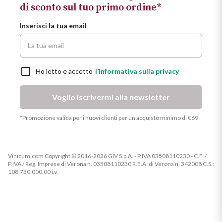
di sconto sul tuo primo ordine*
Inserisci la tua email
Ho letto e accetto
l’informativa sulla privacy
Voglio iscrivermi alla newsletter
*Promozione valida per i nuovi clienti per un acquisto minimo di €69
Vinicum.com Copyright © 2016-2026 GIV S.p.A. - P.IVA 03508110230 - C.F. /
P.IVA / Reg. Imprese di Verona n. 03508110230 R.E.A. di Verona n. 342008 C.S.:
108.730.000,00 i.v.