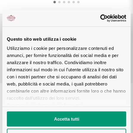
Vini Siciliani
Scopri di più
Vini Toscani
Premi e riconoscimenti
Vini Trentini
Questo sito web utilizza i cookie
Utilizziamo i cookie per personalizzare contenuti ed
Vini Umbri
BIBENDA Fondazione
annunci, per fornire funzionalità dei social media e per
Italiana Sommelier 2017
analizzare il nostro traffico. Condividiamo inoltre
Vini Veneti
informazioni sul modo in cui l’utente utilizza il nostro sito
con i nostri partner che si occupano di analisi dei dati
Vini della Champagne
web, pubblicità e social media, i quali potrebbero
combinarle con altre informazioni fornite loro o che hanno
Vini della Borgogna
raccolto dall’utilizzo dei loro servizi.
Scheda tecnica
Per maggiori informazioni
clicca qui
.
Vini Bordeaux
Accetta tutti
DESCRIZIONE
Vedi tutti