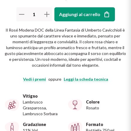
Il Re dei rossi
Nebbiolo
Melini
I BIANCHI DI
Aggiungi al carrello
SICILIA
Scopri i vini
Negroamaro
Monogram
Il Rosé Modena DOC della Linea Fantasia di Umberto Cavicchioli è 
I profumi di un'isola
uno spumante dal carattere vivace e immediato, pensato per 
Nino Negri
Nero D'Avola
momenti di leggerezza e convivialità. Il colore rosa chiaro e 
Scopri di più
luminoso anticipa un profilo aromatico fresco e fruttato, mentre il 
gusto piacevolmente abboccato accompagna il sorso con equilibrio 
Re Manfredi
Pinot Grigio
e persistenza. Un rosé moderno, ideale per aperitivi, cocktail e 
occasioni informali dal tono elegante.
Santi
Pinot Nero
Vedi i premi
oppure
Leggi la scheda tecnica
Tenuta Rapitala'
Primitivo
Vitigno
Vigneti La Selvanella
Lambrusco
Colore
Prosecco
Grasparossa,
Rosato
Vedi tutti
Lambrusco Sorbara
Recioto
Gradazione
Formato
11% Vol
Bottiglia 750 ml