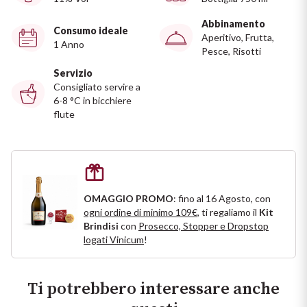
Ripasso
REGIONE
Abbinamento
Consumo ideale
Aperitivo, Frutta,
Sauvignon
1 Anno
Pesce, Risotti
Basilicata
Servizio
Sforzato di Valtellina
Bordeaux
Consigliato servire a
6-8 °C in bicchiere
flute
Soave
Borgogna
Syrah
Emilia Romagna
Trento DOC
Friuli Venezia Giulia
OMAGGIO PROMO
: fino al 16 Agosto, con
ogni ordine di minimo 109€
, ti regaliamo il
Kit
Lazio
Valpolicella
Brindisi
con
Prosecco, Stopper e Dropstop
logati Vinicum
!
Lombardia
Dealcolati
Ti potrebbero interessare anche
Piemonte
Vedi tutti