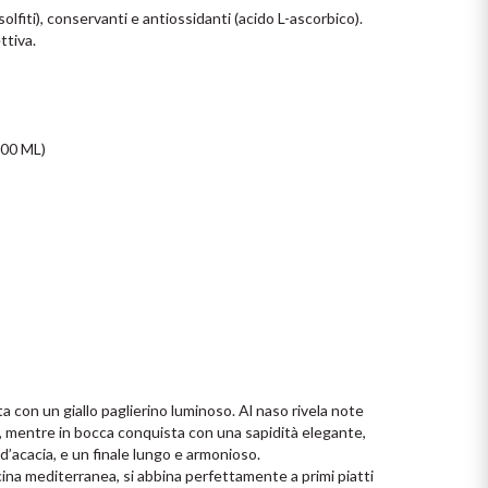
lfiti), conservanti e antiossidanti (acido L-ascorbico). 
tiva.

0 ML)

a con un giallo paglierino luminoso. Al naso rivela note 
iva, mentre in bocca conquista con una sapidità elegante, 
 d’acacia, e un finale lungo e armonioso.
ucina mediterranea, si abbina perfettamente a primi piatti 