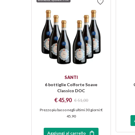
SANTI
6 bottiglie Colforte Soave
Classico DOC
€ 45,90
€ 51,00
Prezzo piu basso negli ultimi 30 giorni
:
€
45,90
Aggiungi al carrello