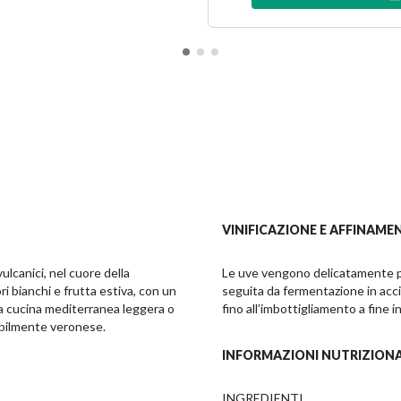
VINIFICAZIONE E AFFINAME
lcanici, nel cuore della 
Le uve vengono delicatamente pi
i bianchi e frutta estiva, con un 
seguita da fermentazione in acciai
a cucina mediterranea leggera o 
fino all’imbottigliamento a fine
dibilmente veronese.
INFORMAZIONI NUTRIZIONA
INGREDIENTI
