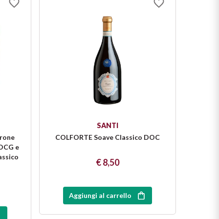
SANTI
rone
COLFORTE Soave Classico DOC
DOCG e
assico
€ 8,50
Aggiungi al carrello
A