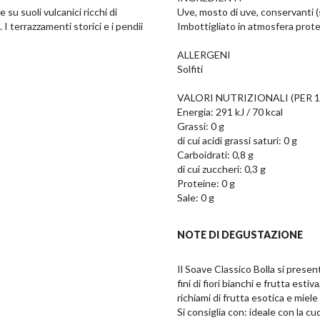
su suoli vulcanici ricchi di 
Uve, mosto di uve, conservanti (so
I terrazzamenti storici e i pendii 
Imbottigliato in atmosfera protet
ALLERGENI

Solfiti

VALORI NUTRIZIONALI (PER 10
Energia: 291 kJ / 70 kcal

Grassi: 0 g

di cui acidi grassi saturi: 0 g

Carboidrati: 0,8 g

di cui zuccheri: 0,3 g

Proteine: 0 g

Sale: 0 g
NOTE DI DEGUSTAZIONE
Il Soave Classico Bolla si present
fini di fiori bianchi e frutta est
richiami di frutta esotica e miele
Si consiglia con: ideale con la c