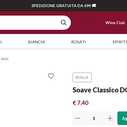
SPEDIZIONE GRATUITA DA 69€ 🚚
Wine Club
I
BIANCHI
ROSATI
SPIRIT
co DOC
BOLLA
Soave Classico 
€ 7,40
Ag