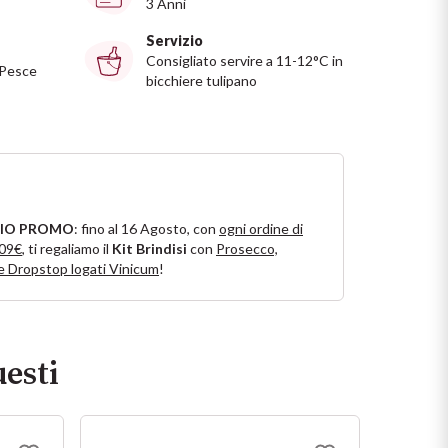
3 Anni
Servizio
Consigliato servire a 11-12°C in
 Pesce
bicchiere tulipano
IO PROMO
: fino al 16 Agosto, con
ogni ordine di
109€
, ti regaliamo il
Kit Brindisi
con
Prosecco,
e Dropstop logati Vinicum
!
esti