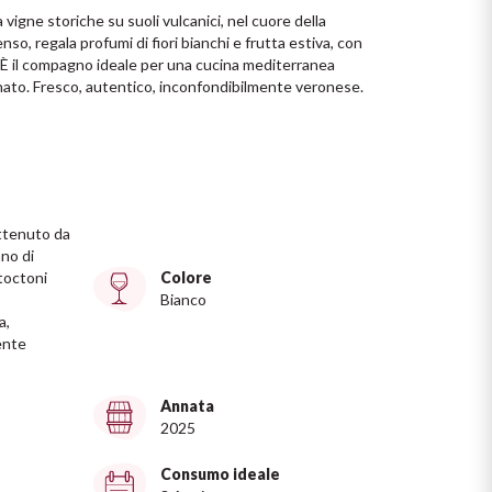
 vigne storiche su suoli vulcanici, nel cuore della 
o, regala profumi di fiori bianchi e frutta estiva, con 
 È il compagno ideale per una cucina mediterranea 
inato. Fresco, autentico, inconfondibilmente veronese.
ottenuto da
no di
toctoni
Colore
Bianco
a,
ente
Annata
2025
Consumo ideale