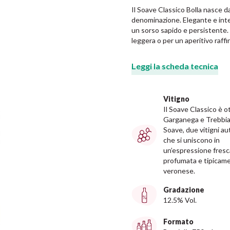
Il Soave Classico Bolla nasce da
denominazione. Elegante e intens
un sorso sapido e persistente.
leggera o per un aperitivo raff
Leggi la scheda tecnica
Vitigno
Il Soave Classico è 
Garganega e Trebbia
Soave, due vitigni au
che si uniscono in
un’espressione fresc
profumata e tipicam
veronese.
Gradazione
12.5% Vol.
Formato