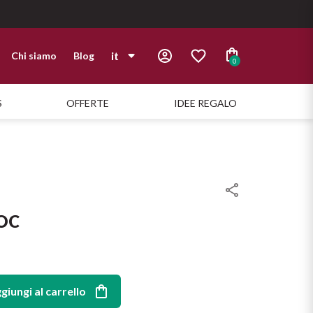
it
Chi siamo
Blog
0
it
S
OFFERTE
IDEE REGALO
en
DOC
giungi al carrello