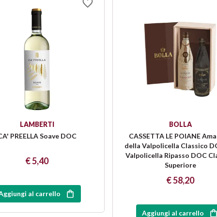
LAMBERTI
BOLLA
CA' PREELLA Soave DOC
CASSETTA LE POIANE Ama
della Valpolicella Classico 
Valpolicella Ripasso DOC Cl
€ 5,40
Superiore
€ 58,20
Aggiungi al carrello
Aggiungi al carrello