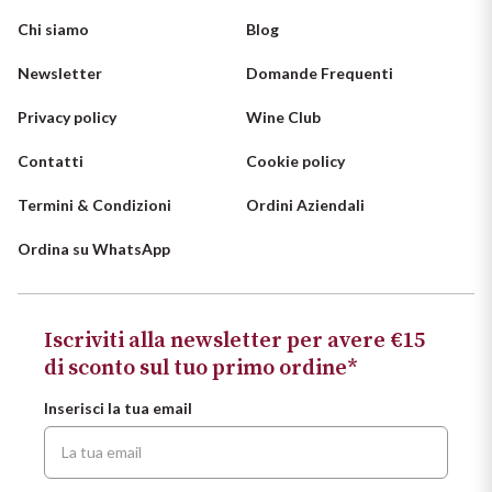
Vini Siciliani
Chi siamo
Blog
Scopri di più
Newsletter
Domande Frequenti
Vini Toscani
Privacy policy
Wine Club
Vini Trentini
Contatti
Cookie policy
Vini Umbri
Termini & Condizioni
Ordini Aziendali
Vini Veneti
Ordina su WhatsApp
Vini della Champagne
Iscriviti alla newsletter per avere €15
Vini della Borgogna
di sconto sul tuo primo ordine*
Vini Bordeaux
Inserisci la tua email
Vedi tutti