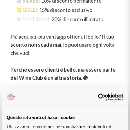
🥈 SILVER:
10% di sconto permanente
Il Re dei rossi
Nebbiolo
🥇 GOLD:
15% di sconto esclusivo
Melini
I BIANCHI DI
💎 PLATINUM:
20% di sconto illimitato
SICILIA
Scopri i vini
Negroamaro
Monogram
I profumi di un'isola
Più acquisti, più vantaggi ottieni. Il bello?
Il tuo
Nino Negri
Nero D'Avola
sconto non scade mai
, lo puoi usare ogni volta
Scopri di più
che vuoi.
Re Manfredi
Pinot Grigio
Santi
Perché essere clienti è bello, ma essere parte
Pinot Nero
del Wine Club è un’altra storia. 🍇
Tenuta Rapitala'
Primitivo
Vigneti La Selvanella
Prosecco
Aderisci al Wine Club e 
scopri a quale livello appartieni
 e 
quali potrebbero essere i tuoi vantaggi!
Vedi tutti
Recioto
Questo sito web utilizza i cookie
Utilizziamo i cookie per personalizzare contenuti ed