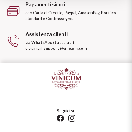
Pagamenti sicuri
Puglia
con Carta di Credito, Paypal, AmazonPay, Bonifico
standard e Contrassegno.
PROVENIENZA
Sicilia
Assistenza clienti
Vini Lucani
Toscana
via
WhatsApp (tocca qui)
o via mail:
support@vinicum.com
Vini Emiliani
Trentino
Vini Friulani
Umbria
Vini Laziali
Veneto
Vini Lombardi
La Champagne
Vini Piemontesi
Seguici su
Casali 1900
Vini Pugliesi
Lambrusco e Spergola