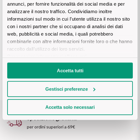
Ripasso
annunci, per fornire funzionalità dei social media e per
REGIONE
analizzare il nostro traffico. Condividiamo inoltre
informazioni sul modo in cui l’utente utilizza il nostro sito
Sauvignon
Basilicata
Aderendo al Wine Club si sarà automaticamente iscritti alla 
con i nostri partner che si occupano di analisi dei dati
newsletter.
web, pubblicità e social media, i quali potrebbero
Sforzato di Valtellina
Bordeaux
combinarle con altre informazioni fornite loro o che hanno
I codici sconto non sono cumulabili.
raccolto dall’utilizzo dei loro servizi.
Soave
Borgogna
Per maggiori informazioni
clicca qui
.
Syrah
Emilia Romagna
Accetta tutti
Trento DOC
Friuli Venezia Giulia
Gestisci preferenze
Lazio
Valpolicella
Accetta solo necessari
Lombardia
Spedizione gratuita
Dealcolati
per ordini superiori a 69€
Piemonte
Vedi tutti