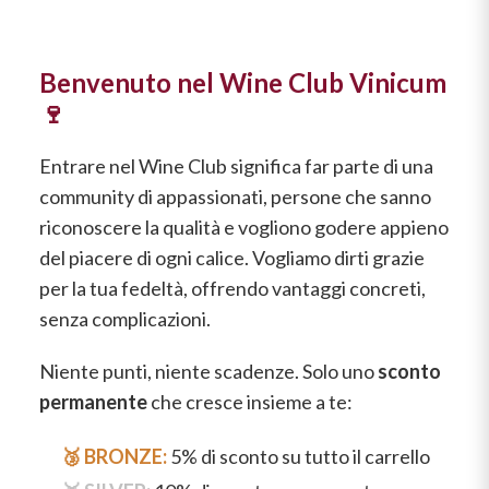
Formaggi e salumi
Cabernet
Dolci e frutta
Pesce
Castello Monaci
Vedi tutti
Accessori
Champagne
Benvenuto nel Wine Club Vinicum
Carne
Gli indispensabili per il vino
Cavicchioli
🍷
Aperitivo
Chardonnay
KREOS
Vedi tutti
Vedi tutti
Conti d'Arco
Negroamaro
Entrare nel Wine Club significa far parte di una
Chianti
Carne
Rosato Salento IGT
community di appassionati, persone che sanno
Conti Serristori
IL CUORE ROSSO
riconoscere la qualità e vogliono godere appieno
Franciacorta
Rosa brillante e intenso che
DI BASILICATA
Vedi tutti
del piacere di ogni calice. Vogliamo dirti grazie
EPC Champagne
ricorda il colore del corallo di mare!
per la tua fedeltà, offrendo vantaggi concreti,
Scopri l'Aglianico
Frascati
SOAVE: IL
Formentini
senza complicazioni.
CLASSICO DI
Scopri di più
Lambrusco
Fontana Candida
Niente punti, niente scadenze. Solo uno
sconto
VERONA
permanente
che cresce insieme a te:
Lugana
LASCIATI
Un bianco da scoprire
Jaffelin
INCANTARE
🥉 BRONZE:
5% di sconto su tutto il carrello
Metodo Classico
Scopri di più
Lamberti
DALL'AMARONE