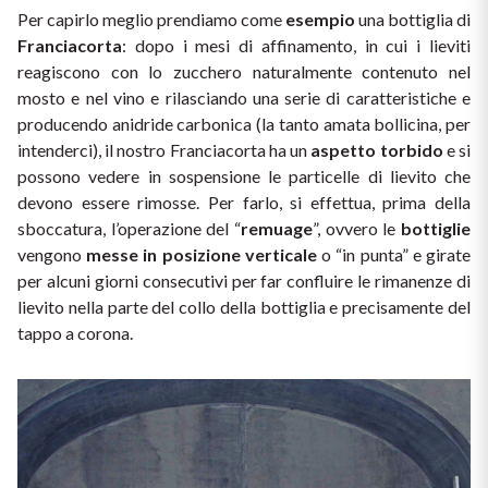
Ripasso
Per capirlo meglio prendiamo come 
esempio
 una bottiglia di 
REGIONE
Franciacorta
: dopo i mesi di affinamento, in cui i lieviti 
Sauvignon
reagiscono con lo zucchero naturalmente contenuto nel 
Basilicata
mosto e nel vino e rilasciando una serie di caratteristiche e 
producendo anidride carbonica (la tanto amata bollicina, per 
Sforzato di Valtellina
Bordeaux
intenderci), il nostro Franciacorta ha un 
aspetto torbido
 e si 
possono vedere in sospensione le particelle di lievito che 
Soave
Borgogna
devono essere rimosse. Per farlo, si effettua, prima della 
sboccatura, l’operazione del “
remuage
”, ovvero le 
bottiglie
Syrah
Emilia Romagna
vengono 
messe in posizione verticale
 o “in punta” e girate 
per alcuni giorni consecutivi per far confluire le rimanenze di 
Trento DOC
Friuli Venezia Giulia
lievito nella parte del collo della bottiglia e precisamente del 
tappo a corona.
Lazio
Valpolicella
Lombardia
Dealcolati
Piemonte
Vedi tutti