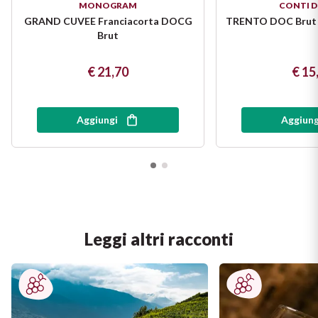
MONOGRAM
CONTI D
GRAND CUVEE Franciacorta DOCG
TRENTO DOC Brut 
Brut
€ 21,70
€ 15
Aggiungi
Aggiung
Leggi altri racconti