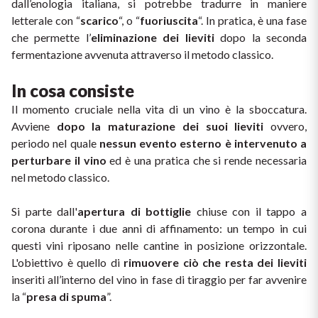
dall’enologia italiana, si potrebbe tradurre in maniere 
letterale con “
scarico
“, o “
fuoriuscita
“. In pratica, è una fase 
Il Re dei rossi
Nebbiolo
Melini
I BIANCHI DI
che permette l’
eliminazione dei lieviti
 dopo la seconda 
SICILIA
Scopri i vini
fermentazione avvenuta attraverso il metodo classico.  
Negroamaro
Monogram
I profumi di un'isola
In cosa consiste
Nino Negri
Nero D'Avola
Il momento cruciale nella vita di un vino è la sboccatura. 
Scopri di più
Avviene 
dopo la maturazione dei suoi lieviti
 ovvero, 
Re Manfredi
Pinot Grigio
periodo nel quale 
nessun evento esterno è intervenuto a 
perturbare il vino
 ed è una pratica che si rende necessaria 
Santi
Pinot Nero
nel metodo classico. 
Tenuta Rapitala'
Si parte dall'
Primitivo
apertura di bottiglie
 chiuse con il tappo a 
corona durante i due anni di affinamento: un tempo in cui 
Vigneti La Selvanella
questi vini riposano nelle cantine in posizione orizzontale. 
Prosecco
L'obiettivo è quello di 
rimuovere ciò che resta dei lieviti
Vedi tutti
inseriti all’interno del vino in fase di tiraggio per far avvenire 
Recioto
la “
presa di spuma
”. 