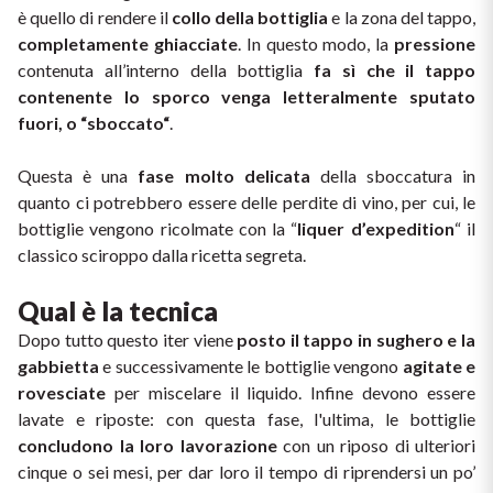
è quello di rendere il 
collo della bottiglia
 e la zona del tappo, 
Vini Siciliani
Scopri di più
completamente ghiacciate
. In questo modo, la 
pressione
contenuta all’interno della bottiglia 
fa sì che il tappo 
Vini Toscani
contenente lo sporco venga letteralmente sputato 
fuori, o “sboccato“
. 
Vini Trentini
Questa è una 
fase molto delicata
 della sboccatura in 
Vini Umbri
quanto ci potrebbero essere delle perdite di vino, per cui, le 
bottiglie vengono ricolmate con la “
liquer d’expedition
“ il 
Vini Veneti
classico sciroppo dalla ricetta segreta.
Vini della Champagne
Qual è la tecnica 
Dopo tutto questo iter viene 
posto il tappo in sughero e la 
Vini della Borgogna
gabbietta
 e successivamente le bottiglie vengono 
agitate e 
rovesciate
 per miscelare il liquido. Infine devono essere 
Vini Bordeaux
lavate e riposte: con questa fase, l'ultima, le bottiglie 
concludono la loro lavorazione
 con un riposo di ulteriori 
Vedi tutti
cinque o sei mesi, per dar loro il tempo di riprendersi un po’ 