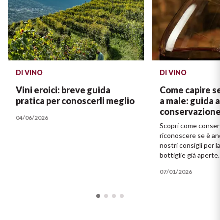
DI VINO
DI VINO
Vini eroici: breve guida
Come capire se
pratica per conoscerli meglio
a male: guida a
conservazion
04/06/2026
Scopri come conserv
riconoscere se è an
nostri consigli per 
bottiglie già aperte.
07/01/2026