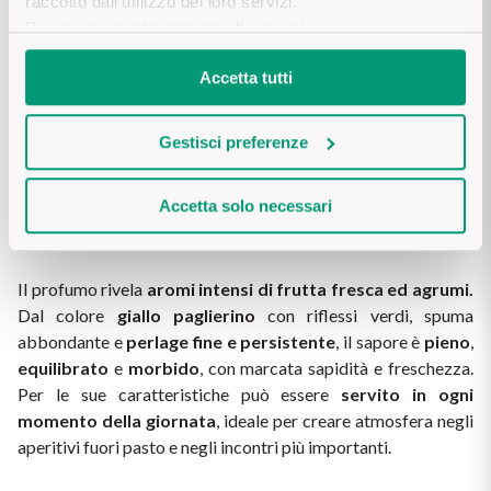
raccolto dall’utilizzo dei loro servizi.
DOCG Brut
 della cantina 
Monogram 
!
Per maggiori informazioni
clicca qui
.
Un vino le cui 
uve 
vengono 
raccolte manualmente
 in 
Accetta tutti
cassette e subito sottoposte ad una pressatura soffice; la 
fermentazione alcolica avviene in acciaio a temperatura 
Gestisci preferenze
controllata (14-16°C); nella primavera successiva alla 
vendemmia, dopo la selezione della cuvée, avviene la 
Accetta solo necessari
spumantizzazione in bottiglia secondo il Metodo 
Classico.
Il profumo rivela 
aromi intensi di frutta fresca ed agrumi.
Dal colore 
giallo paglierino
 con riflessi verdi, spuma 
abbondante e 
perlage fine e persistente
, il sapore è 
pieno
, 
equilibrato 
e 
morbido
, con marcata sapidità e freschezza. 
Per le sue caratteristiche può essere 
servito in ogni 
momento della giornata
, ideale per creare atmosfera negli 
aperitivi fuori pasto e negli incontri più importanti.