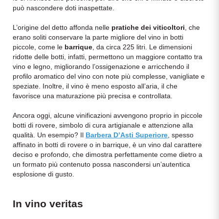
può nascondere doti inaspettate.
Puglia
L’origine del detto affonda nelle
pratiche dei viticoltori
, che
PROVENIENZA
erano soliti conservare la parte migliore del vino in botti
Sicilia
piccole, come le
barrique
, da circa 225 litri. Le dimensioni
ridotte delle botti, infatti, permettono un maggiore contatto tra
Vini Lucani
Toscana
vino e legno, migliorando l’ossigenazione e arricchendo il
profilo aromatico del vino con note più complesse, vanigliate e
Vini Emiliani
speziate. Inoltre, il vino è meno esposto all’aria, il che
Trentino
favorisce una maturazione più precisa e controllata.
Vini Friulani
Umbria
Ancora oggi, alcune vinificazioni avvengono proprio in piccole
botti di rovere, simbolo di cura artigianale e attenzione alla
Vini Laziali
qualità. Un esempio? Il
Veneto
Barbera D’Asti Superiore
, spesso
affinato in botti di rovere o in barrique, è un vino dal carattere
deciso e profondo, che dimostra perfettamente come dietro a
Vini Lombardi
La Champagne
un formato più contenuto possa nascondersi un’autentica
esplosione di gusto.
Vini Piemontesi
Casali 1900
In vino veritas
Vini Pugliesi
Lambrusco e Spergola