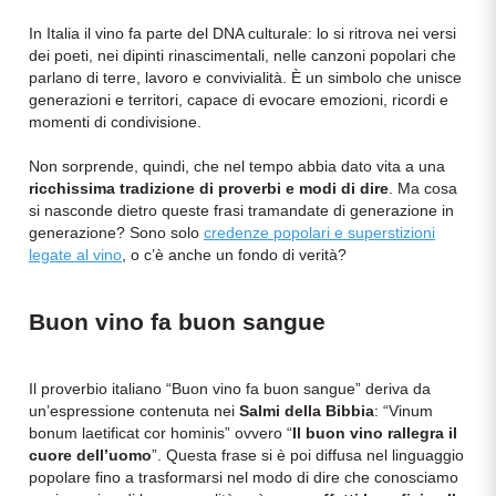
In Italia il vino fa parte del DNA culturale: lo si ritrova nei versi
Il Re dei rossi
Nebbiolo
Melini
I BIANCHI DI
dei poeti, nei dipinti rinascimentali, nelle canzoni popolari che
parlano di terre, lavoro e convivialità. È un simbolo che unisce
SICILIA
Scopri i vini
Negroamaro
Monogram
generazioni e territori, capace di evocare emozioni, ricordi e
momenti di condivisione.
I profumi di un'isola
Nino Negri
Nero D'Avola
Non sorprende, quindi, che nel tempo abbia dato vita a una
Scopri di più
ricchissima tradizione di proverbi e modi di dire
. Ma cosa
Re Manfredi
si nasconde dietro queste frasi tramandate di generazione in
Pinot Grigio
generazione? Sono solo
credenze popolari e superstizioni
legate al vino
, o c’è anche un fondo di verità?
Santi
Pinot Nero
Tenuta Rapitala'
Buon vino fa buon sangue
Primitivo
Vigneti La Selvanella
Prosecco
Il proverbio italiano “Buon vino fa buon sangue” deriva da
un’espressione contenuta nei
Salmi della Bibbia
: “Vinum
Vedi tutti
bonum laetificat cor hominis” ovvero “
Il buon vino rallegra il
Recioto
cuore dell’uomo
”. Questa frase si è poi diffusa nel linguaggio
popolare fino a trasformarsi nel modo di dire che conosciamo