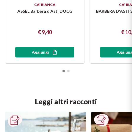
CA' BIANCA
CA' BI
ASSEL Barbera d'Asti DOCG
BARBERA D'ASTI 
€ 9,40
€ 10
Aggiungi
Aggiung
Leggi altri racconti