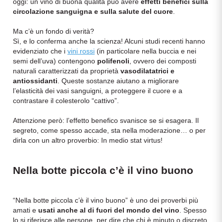
oggi: un vino di buona qualità può avere
effetti benefici sulla
Ripasso
circolazione sanguigna e sulla salute del cuore
.
REGIONE
Sauvignon
Ma c’è un fondo di verità?
Basilicata
Sì, e lo conferma anche la scienza! Alcuni studi recenti hanno
evidenziato che i
vini rossi
(in particolare nella buccia e nei
Sforzato di Valtellina
semi dell’uva) contengono
polifenoli
, ovvero dei composti
Bordeaux
naturali caratterizzati da proprietà
vasodilatatrici e
antiossidanti
. Queste sostanze aiutano a migliorare
Soave
Borgogna
l’elasticità dei vasi sanguigni, a proteggere il cuore e a
contrastare il colesterolo “cattivo”.
Syrah
Emilia Romagna
Attenzione però: l’effetto benefico svanisce se si esagera. Il
segreto, come spesso accade, sta nella moderazione… o per
Trento DOC
Friuli Venezia Giulia
dirla con un altro proverbio: In medio stat virtus!
Lazio
Valpolicella
Nella botte piccola c’è il vino buono
Lombardia
Dealcolati
“Nella botte piccola c’è il vino buono” è uno dei proverbi più
amati e
Piemonte
usati anche al di fuori del mondo del vino
. Spesso
Vedi tutti
lo si riferisce alle persone, per dire che chi è minuto o discreto