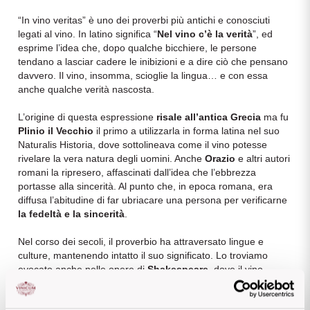
Vini Siciliani
“In vino veritas” è uno dei proverbi più antichi e conosciuti
Scopri di più
legati al vino. In latino significa “
Nel vino c’è la verità
”, ed
Vini Toscani
esprime l’idea che, dopo qualche bicchiere, le persone
tendano a lasciar cadere le inibizioni e a dire ciò che pensano
davvero. Il vino, insomma, scioglie la lingua… e con essa
Vini Trentini
anche qualche verità nascosta.
Vini Umbri
L’origine di questa espressione
risale all’antica Grecia
ma fu
Plinio il Vecchio
il primo a utilizzarla in forma latina nel suo
Naturalis Historia, dove sottolineava come il vino potesse
Vini Veneti
rivelare la vera natura degli uomini. Anche
Orazio
e altri autori
romani la ripresero, affascinati dall’idea che l’ebbrezza
Vini della Champagne
portasse alla sincerità. Al punto che, in epoca romana, era
diffusa l’abitudine di far ubriacare una persona per verificarne
la fedeltà e la sincerità
.
Vini della Borgogna
Nel corso dei secoli, il proverbio ha attraversato lingue e
Vini Bordeaux
culture, mantenendo intatto il suo significato. Lo troviamo
evocato anche nelle opere di
Shakespeare
, dove il vino
accompagna spesso confessioni e rivelazioni inattese.
Vedi tutti