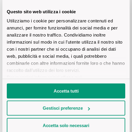
A San Martino ogni mosto è vino
Questo sito web utilizza i cookie
Utilizziamo i cookie per personalizzare contenuti ed
Questo proverbio ha radici profondamente agricole e legate al
annunci, per fornire funzionalità dei social media e per
ciclo della vite. Si riferisce all’
11 novembre, giorno di San
analizzare il nostro traffico. Condividiamo inoltre
Martino
, che da secoli segna un momento importante
informazioni sul modo in cui l’utente utilizza il nostro sito
dell’anno rurale: la
fine della
vendemmia
e la prima
trasformazione del mosto in vino.
con i nostri partner che si occupano di analisi dei dati
web, pubblicità e social media, i quali potrebbero
Dopo settimane di fermentazione, infatti, intorno a San
combinarle con altre informazioni fornite loro o che hanno
Martino il mosto (cioè il succo d’uva ancora dolce e denso)
raccolto dall’utilizzo dei loro servizi.
diventa ufficialmente vino. Era il
momento dell’assaggio
,
Per maggiori informazioni
clicca qui
.
delle prime botti aperte, delle fiere di paese e dei brindisi con il
vino nuovo. Un’occasione di festa, ma anche un passaggio
simbolico: il frutto del lavoro nei campi si trasformava
Accetta tutti
finalmente in piacere da condividere.
Ancora oggi molte cantine propongono il cosiddetto
vino
Gestisci preferenze
novello
proprio in questo periodo. E anche se le tecniche
moderne hanno ridotto i tempi di vinificazione, novembre resta
il mese in cui si celebra il primo vino dell’annata.
Accetta solo necessari