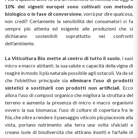
Ripasso
10% dei vigneti europei sono coltivati con metodo 
REGIONE
biologico
o in fase di conversione
, vorrà pur dire qualcosa, 
Sauvignon
non credi? Certamente la sensibilità dei consumatori si fa 
Basilicata
sempre più attenta ed esigente alle produzioni che si 
Sforzato di Valtellina
dichiarano sostenibili soprattutto nei confronti 
Bordeaux
dell'ambiente.
Soave
Borgogna
La Viticoltura 
Bio 
mette al centro di tutto il suolo
, i suoi 
micro e macro abitanti, la sua salute e capacità della vigna di 
Syrah
Emilia Romagna
reagire in modo il più naturale possibile agli ostacoli. Va da sé 
che l'obiettivo principale sia
 eliminare l'uso di prodotti 
Trento DOC
Friuli Venezia Giulia
sintetici e sostituirli con prodotti non artificiali
. Ecco 
allora l'uso di compost organico che migliora la struttura del 
Lazio
Valpolicella
terreno e aumenta la presenza di micro e macro organismi 
ovvero la sua biomassa; l'uso di colture di copertura fra le 
Lombardia
Dealcolati
fila, che oltre a rendere il paesaggio viticolo più piacevole alla 
vista, portano nutrimento alla terra una volta sfalciati e 
Piemonte
creano isole di biodiversità che attirano insetti e farfalle di 
Vedi tutti