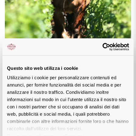
Questo sito web utilizza i cookie
L’approccio biodinamico ha svantaggi e vantaggi. Le pratiche 
suscitano spesso scetticismo, e i detrattori vedono i vini 
Utilizziamo i cookie per personalizzare contenuti ed
biodinamici lontani da qualsiasi base scientifica e vicini alla 
annunci, per fornire funzionalità dei social media e per
magia, quindi diventa difficile affermare una migliore qualità 
analizzare il nostro traffico. Condividiamo inoltre
dei prodotti. Inoltre, eliminando molti prodotti di sintesi, 
informazioni sul modo in cui l’utente utilizza il nostro sito
diventano necessari alcuni lavori in vigneto che si traducono 
con i nostri partner che si occupano di analisi dei dati
in tempi e costi maggiori.
web, pubblicità e social media, i quali potrebbero
A fronte di questi aspetti, si sa che alcuni dei vini più buoni e 
combinarle con altre informazioni fornite loro o che hanno
ricercati dagli appassionati, e che battono record assoluti 
raccolto dall’utilizzo dei loro servizi.
nelle aste sono proprio biodinamici.(e.g. Domaine de la 
Per maggiori informazioni
clicca qui
.