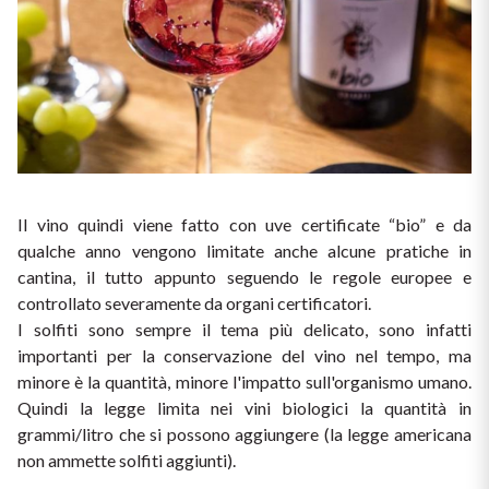
Vini Siciliani
Scopri di più
Vini Toscani
Vini Trentini
Vini Umbri
Il vino quindi viene fatto con uve certificate “bio” e da 
Vini Veneti
qualche anno vengono limitate anche alcune pratiche in 
cantina, il tutto appunto seguendo le regole europee e 
Vini della Champagne
controllato severamente da organi certificatori.
I solfiti sono sempre il tema più delicato, sono infatti 
Vini della Borgogna
importanti per la conservazione del vino nel tempo, ma 
minore è la quantità, minore l'impatto sull'organismo umano. 
Vini Bordeaux
Quindi la legge limita nei vini biologici la quantità in 
grammi/litro che si possono aggiungere (la legge americana 
Vedi tutti
non ammette solfiti aggiunti).