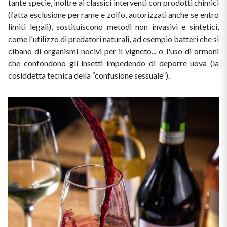
tante specie, inoltre ai classici interventi con prodotti chimici 
Puglia
(fatta esclusione per rame e zolfo, autorizzati anche se entro 
limiti legali), sostituiscono metodi non invasivi e sintetici, 
PROVENIENZA
come l'utilizzo di predatori naturali, ad esempio batteri che si 
Sicilia
cibano di organismi nocivi per il vigneto... o l'uso di ormoni 
Vini Lucani
che confondono gli insetti impedendo di deporre uova (la 
Toscana
cosiddetta tecnica della “confusione sessuale”).
Vini Emiliani
Trentino
Vini Friulani
Umbria
Vini Laziali
Veneto
Vini Lombardi
La Champagne
Vini Piemontesi
Casali 1900
Vini Pugliesi
Lambrusco e Spergola