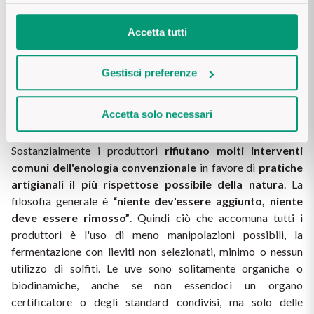
Romanée-Conti in Borgogna).
Accetta tutti
Vini Naturali
Gestisci preferenze
I vini naturali sono estremamente ricercati e sempre più 
diffusi per la fortissima personalità che esprimono e per la 
Accetta solo necessari
filosofia radicale e profonda che rappresentano.
Sono anche i più difficili da definire e descrivere. 
Sostanzialmente i produttori 
rifiutano molti interventi 
comuni dell'enologia convenzionale
 in favore di 
pratiche 
artigianali il più rispettose possibile della natura
. La 
filosofia generale è 
“niente dev'essere aggiunto, niente 
deve essere rimosso”
. Quindi ciò che accomuna tutti i 
produttori è l'uso di meno manipolazioni possibili, la 
fermentazione con lieviti non selezionati, minimo o nessun 
utilizzo di solfiti. Le uve sono solitamente organiche o 
biodinamiche, anche se non essendoci un organo 
certificatore o degli standard condivisi, ma solo delle 