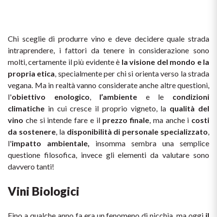
Il Re dei rossi
Nebbiolo
Melini
I BIANCHI DI
SICILIA
Scopri i vini
Chi sceglie di produrre vino e deve decidere quale strada 
Negroamaro
Monogram
intraprendere, i fattori da tenere in considerazione sono 
I profumi di un'isola
molti, certamente il più evidente è 
la visione del mondo e la 
Nino Negri
Nero D'Avola
propria etica
, specialmente per chi si orienta verso la strada 
Scopri di più
vegana. Ma in realtà vanno considerate anche altre questioni, 
Re Manfredi
Pinot Grigio
l'
obiettivo enologico
, 
l’ambiente 
e le 
condizioni 
climatiche 
in cui cresce il proprio vigneto, la 
qualità del 
Santi
Pinot Nero
vino
 che si intende fare e il
 prezzo finale
, ma anche i
 costi 
da sostenere
, la 
disponibilità di personale specializzato
, 
Tenuta Rapitala'
l'
impatto ambientale, 
insomma sembra una semplice 
Primitivo
questione filosofica, invece gli elementi da valutare sono 
Vigneti La Selvanella
davvero tanti! 
Prosecco
Vedi tutti
Vini Biologici
Recioto
Fino a qualche anno fa era un fenomeno di nicchia, ma oggi
 il 