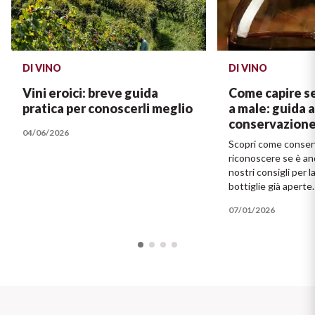
DI VINO
DI VINO
Vini eroici: breve guida
Come capire se
pratica per conoscerli meglio
a male: guida a
conservazion
04/06/2026
Scopri come conserv
riconoscere se è an
nostri consigli per 
bottiglie già aperte.
07/01/2026