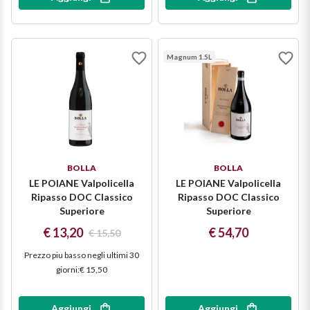
Ripasso
REGIONE
Sauvignon
Basilicata
Magnum 1.5L
Sforzato di Valtellina
Bordeaux
Soave
Borgogna
Syrah
Emilia Romagna
BOLLA
BOLLA
LE POIANE Valpolicella
LE POIANE Valpolicella
Trento DOC
Friuli Venezia Giulia
Ripasso DOC Classico
Ripasso DOC Classico
Superiore
Superiore
Lazio
Valpolicella
€ 13,20
€ 54,70
€ 15,50
Prezzo piu basso negli ultimi 30
Lombardia
Dealcolati
giorni
:
€ 15,50
Piemonte
Vedi tutti
Aggiungi
Aggiungi