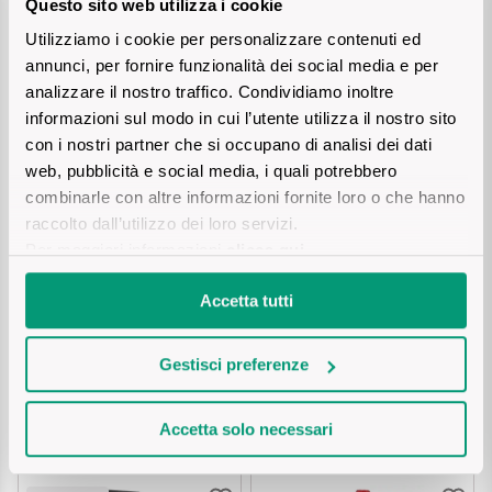
Questo sito web utilizza i cookie
Vini Siciliani
Utilizziamo i cookie per personalizzare contenuti ed
Scopri di più
annunci, per fornire funzionalità dei social media e per
Vini Toscani
analizzare il nostro traffico. Condividiamo inoltre
informazioni sul modo in cui l’utente utilizza il nostro sito
Vini Trentini
con i nostri partner che si occupano di analisi dei dati
web, pubblicità e social media, i quali potrebbero
Vini Umbri
combinarle con altre informazioni fornite loro o che hanno
raccolto dall’utilizzo dei loro servizi.
CA' BIANCA
ALBINEA CANALI
Vini Veneti
Dolcetto d'Acqui DOC
OTTOCENTONERO
Per maggiori informazioni
clicca qui
.
Lambrusco Emilia IGT
Vini della Champagne
Accetta tutti
€ 8,40
€ 7,50
Vini della Borgogna
Gestisci preferenze
Aggiungi
Aggiungi
Vini Bordeaux
Accetta solo necessari
Vedi tutti