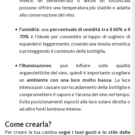
Invece, un seminterrato o anche un sottoscala 
Ripasso
possono offrire una temperatura più stabile e adatta 
REGIONE
alla conservazione del vino.
Sauvignon
Basilicata
l’umidità
: una 
percentuale di umidità tra il 60% e il 
Sforzato di Valtellina
70% 
è l'ideale
per consentire al tappo di sughero di 
Bordeaux
espandersi leggermente, creando una tenuta ermetica 
Soave
e proteggendo il contenuto della bottiglia.
Borgogna
l'illuminazione
: può influire sulle qualità 
Syrah
Emilia Romagna
organolettiche del vino, quindi è importante scegliere 
un 
ambiente con una luce molto bassa.
 La luce 
Trento DOC
Friuli Venezia Giulia
intensa può causare surriscaldamento della bottiglia e 
compromettere il sapore e l'aroma del vino nel tempo. 
Lazio
Valpolicella
Evita posizionamenti esposti alla luce solare diretta o 
ad altre fonti luminose intense. 
Lombardia
Dealcolati
Come crearla?
Piemonte
Vedi tutti
Per creare la tua cantina 
segui i tuoi gusti e lo stile della 