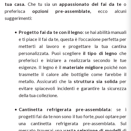
tua casa.
 Che tu sia un 
appassionato del fai da te
 o 
Puglia
preferisca 
opzioni pre-assemblate,
 ecco alcuni 
suggerimenti:
PROVENIENZA
Sicilia
Progetto fai da te con il legno
: se hai abilità manuali 
Vini Lucani
Toscana
e ti piace il fai da te, questa è l'occasione perfetta per 
metterti al lavoro e progettare la tua cantina 
Vini Emiliani
Trentino
personalizzata. Puoi scegliere 
il tipo di legno
 che 
preferisci e iniziare a realizzarla secondo le tue 
Vini Friulani
Umbria
esigenze. Il legno è il 
materiale migliore
 poiché non 
trasmette il calore alle bottiglie come farebbe il 
Vini Laziali
Veneto
metallo. Assicurati che la 
struttura sia solida
 per 
evitare spiacevoli incidenti e garantire la sicurezza 
Vini Lombardi
della tua collezione.
La Champagne
Vini Piemontesi
Cantinetta refrigerata pre-assemblata
: se i 
progetti fai da te non sono il tuo forte, puoi optare per 
Casali 1900
Vini Pugliesi
una cantinetta refrigerata pre-assemblata. Sul 
Lambrusco e Spergola
mercato troverai una 
vasta selezione di modelli
 di 