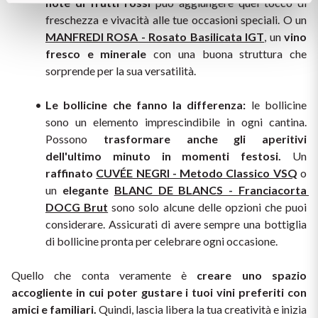
note di frutti rossi
 può aggiungere quel tocco di 
freschezza e vivacità alle tue occasioni speciali. O un 
MANFREDI ROSA - Rosato Basilicata IGT
, un 
vino 
fresco e minerale
 con una buona struttura che 
sorprende per la sua versatilità.
Le bollicine che fanno la differenza:
 le bollicine 
sono un elemento imprescindibile in ogni cantina. 
Possono 
trasformare anche gli aperitivi 
dell'ultimo minuto in momenti festosi.
 Un 
raffinato 
CUVÉE NEGRI - Metodo Classico VSQ
 o 
un 
elegante 
BLANC DE BLANCS - Franciacorta 
DOCG Brut
 sono solo alcune delle opzioni che puoi 
considerare. Assicurati di avere sempre una bottiglia 
di bollicine pronta per celebrare ogni occasione.
Quello che conta veramente è 
creare uno spazio 
accogliente in cui poter gustare i tuoi vini preferiti con 
amici e familiari.
 Quindi, lascia libera la tua creatività e inizia 