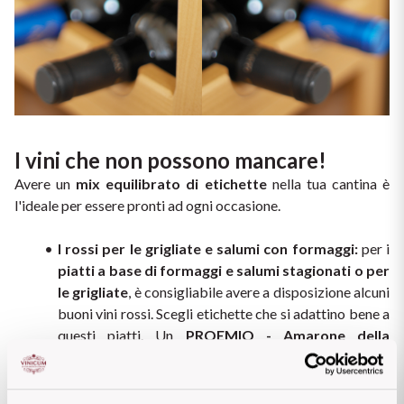
I vini che non possono mancare!
Avere un 
mix equilibrato di etichette
 nella tua cantina è 
l'ideale per essere pronti ad ogni occasione. 
I rossi per le grigliate e salumi con formaggi:
 per i 
piatti a base di formaggi e salumi stagionati o per 
le grigliate
, è consigliabile avere a disposizione alcuni 
buoni vini rossi. Scegli etichette che si adattino bene a 
questi piatti. Un 
PROEMIO - Amarone della 
Valpolicella DOCG
 un vino 
avvolgente e rotondo
 o 
un 
SFURSAT 5 STELLE - Sforzato di Valtellina 
DOCG
 dal 
gusto fresco, ricco e corposo
, possono 