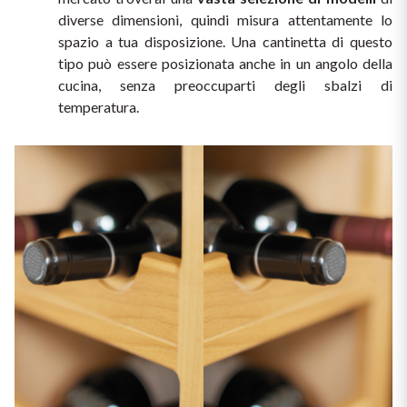
Vini Siciliani
diverse dimensioni, quindi misura attentamente lo 
Scopri di più
spazio a tua disposizione. Una cantinetta di questo 
Vini Toscani
tipo può essere posizionata anche in un angolo della 
cucina, senza preoccuparti degli sbalzi di 
temperatura.
Vini Trentini
Vini Umbri
Vini Veneti
Vini della Champagne
Vini della Borgogna
Vini Bordeaux
Vedi tutti