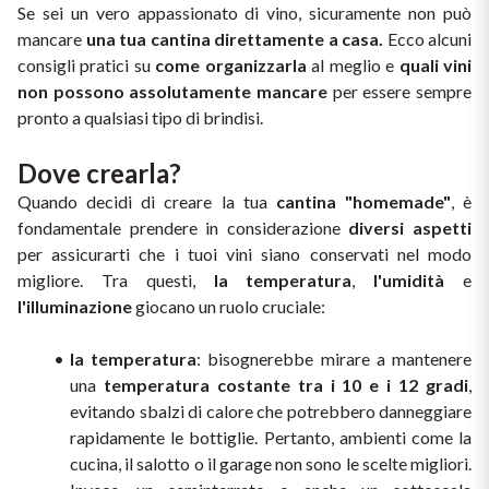
Se sei un vero appassionato di vino, sicuramente non può 
Il Re dei rossi
Nebbiolo
mancare
 una tua cantina direttamente a casa.
 Ecco alcuni 
Melini
I BIANCHI DI
consigli pratici su 
come organizzarla
 al meglio e 
quali vini 
SICILIA
Scopri i vini
non possono assolutamente mancare
 per essere sempre 
Negroamaro
Monogram
pronto a qualsiasi tipo di brindisi.
I profumi di un'isola
Nino Negri
Nero D'Avola
Dove crearla? 
Scopri di più
Quando decidi di creare la tua 
cantina "homemade"
, è 
Re Manfredi
Pinot Grigio
fondamentale prendere in considerazione 
diversi aspetti
per assicurarti che i tuoi vini siano conservati nel modo 
Santi
Pinot Nero
migliore. Tra questi, 
la temperatura
, 
l'umidità
 e 
l'illuminazione
 giocano un ruolo cruciale:
Tenuta Rapitala'
Primitivo
la temperatura
: bisognerebbe mirare a mantenere 
Vigneti La Selvanella
Prosecco
una 
temperatura costante tra i 10 e i 12 gradi
, 
evitando sbalzi di calore che potrebbero danneggiare 
Vedi tutti
rapidamente le bottiglie. Pertanto, ambienti come la 
Recioto
cucina, il salotto o il garage non sono le scelte migliori. 