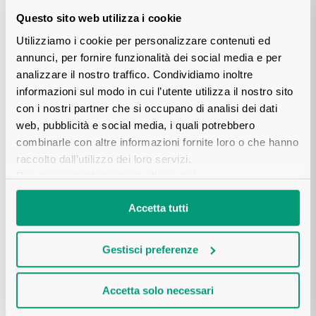
essere ottime scelte per accompagnare queste 
Questo sito web utilizza i cookie
occasioni conviviali.
Utilizziamo i cookie per personalizzare contenuti ed
annunci, per fornire funzionalità dei social media e per
I bianchi per i piatti delicati: 
per i 
piatti delicati
 che 
analizzare il nostro traffico. Condividiamo inoltre
richiedono vini bianchi, è consigliabile avere una 
informazioni sul modo in cui l’utente utilizza il nostro sito
selezione di bianchi fermi o frizzanti, a seconda delle 
con i nostri partner che si occupano di analisi dei dati
tue preferenze. Un 
CONTE HUGUES - Chardonnay 
web, pubblicità e social media, i quali potrebbero
Sicilia DOC
, vino 
morbido con evidenti richiami di 
combinarle con altre informazioni fornite loro o che hanno
aromi mediterranei,
 un 
LUNA MATER - Frascati 
raccolto dall’utilizzo dei loro servizi.
Superiore DOCG Riserva
morbido sapido ed 
Per maggiori informazioni
clicca qui
.
avvolgente
 o un 
ALTA LANGA DOCG - Metodo 
Classico Pas Dosè
 possono essere perfetti per 
Accetta tutti
esaltare i sapori più leggeri e raffinati.
Gestisci preferenze
I rosati stuzzicanti:
 i vini rosati sono sempre una 
buona aggiunta alla tua cantina. Sono 
vini che si 
abbinano bene a diversi tipi di piatti.
 Un 
Accetta solo necessari
MILLESIMATO ROSÉ - Franciacorta DOCG
con 