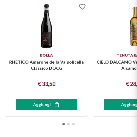
BOLLA
TENUTA R
RHETICO Amarone della Valpolicella
CIELO DALCAMO Ve
Classico DOCG
Alcam
€ 33,50
€ 28
Aggiungi
Aggiung