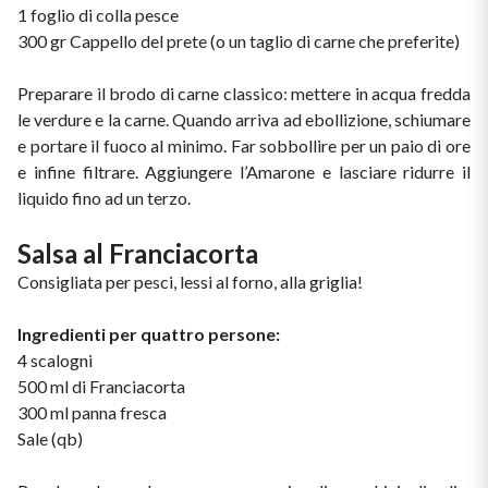
1 foglio di colla pesce
Puglia
300 gr Cappello del prete (o un taglio di carne che preferite)
PROVENIENZA
Sicilia
Preparare il brodo di carne classico: mettere in acqua fredda 
le verdure e la carne. Quando arriva ad ebollizione, schiumare 
Vini Lucani
Toscana
e portare il fuoco al minimo. Far sobbollire per un paio di ore 
e infine filtrare. Aggiungere l’Amarone e lasciare ridurre il 
Vini Emiliani
Trentino
liquido fino ad un terzo.
Vini Friulani
Salsa al Franciacorta
Umbria
Consigliata per pesci, lessi al forno, alla griglia!
Vini Laziali
Veneto
Ingredienti per quattro persone:
Vini Lombardi
La Champagne
4 scalogni
500 ml di Franciacorta
Vini Piemontesi
300 ml panna fresca
Casali 1900
Sale (qb)
Vini Pugliesi
Lambrusco e Spergola