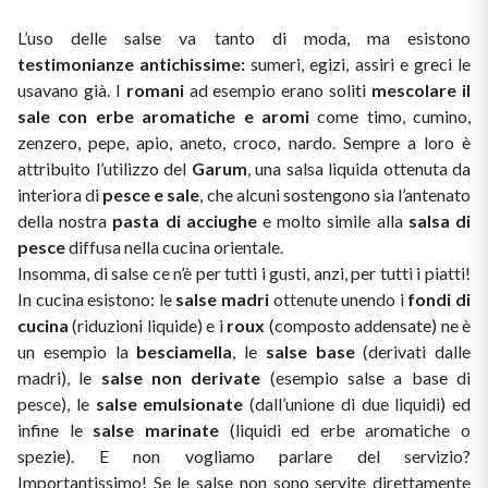
Il Re dei rossi
Nebbiolo
L’uso delle salse va tanto di moda, ma esistono 
Melini
I BIANCHI DI
testimonianze antichissime:
 sumeri, egizi, assiri e greci le 
SICILIA
Scopri i vini
usavano già. I 
romani
 ad esempio erano soliti 
mescolare il 
Negroamaro
Monogram
sale con erbe aromatiche e aromi
 come timo, cumino, 
I profumi di un'isola
zenzero, pepe, apio, aneto, croco, nardo. Sempre a loro è 
Nino Negri
Nero D'Avola
attribuito l’utilizzo del 
Garum
, una salsa liquida ottenuta da 
Scopri di più
interiora di 
pesce e sale
, che alcuni sostengono sia l’antenato 
Re Manfredi
Pinot Grigio
della nostra 
pasta di acciughe
 e molto simile alla 
salsa di 
pesce
 diffusa nella cucina orientale.
Santi
Pinot Nero
Insomma, di salse ce n’è per tutti i gusti, anzi, per tutti i piatti! 
In cucina esistono: le 
salse madri
 ottenute unendo i 
fondi di 
Tenuta Rapitala'
Primitivo
cucina
 (riduzioni liquide) e i 
roux
 (composto addensate) ne è 
un esempio la 
besciamella
, le 
salse base
 (derivati dalle 
Vigneti La Selvanella
madri), le 
salse non derivate
 (esempio salse a base di 
Prosecco
pesce), le 
salse emulsionate
 (dall’unione di due liquidi) ed 
Vedi tutti
infine le 
salse marinate
 (liquidi ed erbe aromatiche o 
Recioto
spezie). E non vogliamo parlare del servizio? 
Importantissimo! Se le salse non sono servite direttamente 