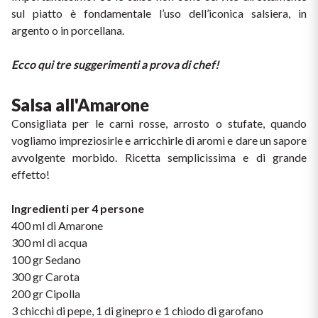
Ripasso
sul piatto è fondamentale l’uso dell’iconica salsiera, in 
REGIONE
argento o in porcellana.
Sauvignon
Basilicata
Ecco qui tre suggerimenti a prova di chef!
Sforzato di Valtellina
Bordeaux
Salsa all'Amarone
Soave
Consigliata per le carni rosse, arrosto o stufate, quando 
Borgogna
vogliamo impreziosirle e arricchirle di aromi e dare un sapore 
Syrah
avvolgente morbido. Ricetta semplicissima e di grande 
Emilia Romagna
effetto!
Trento DOC
Friuli Venezia Giulia
Ingredienti per 4 persone
400 ml di Amarone
Lazio
Valpolicella
300 ml di acqua
100 gr Sedano
Lombardia
Dealcolati
300 gr Carota
200 gr Cipolla
Piemonte
Vedi tutti
3 chicchi di pepe, 1 di ginepro e 1 chiodo di garofano