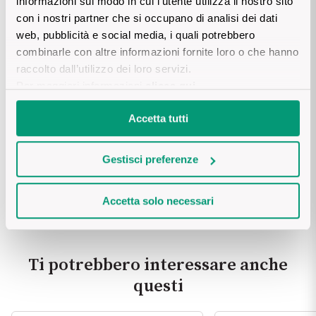
informazioni sul modo in cui l’utente utilizza il nostro sito
Scaldare il vino, aggiungere a piccole dosi farina, zucchero, e 
con i nostri partner che si occupano di analisi dei dati
il tuorlo, e in ultima la fecola, avendo cura di continuare a 
web, pubblicità e social media, i quali potrebbero
mescolare in modo che non si formino grumi. Cuocere a 85° C 
combinarle con altre informazioni fornite loro o che hanno
senza raggiungere l’ebollizione per 7 minuti.
raccolto dall’utilizzo dei loro servizi.
Per maggiori informazioni
clicca qui
.
Ecco i nostri suggerimenti per alcune 
Accetta tutti
ricette deliziose, ci racconti quale 
preferisci?
Gestisci preferenze
Condividi su
Accetta solo necessari
Ti potrebbero interessare anche
questi