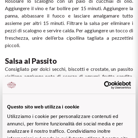
Rosolare lo scalogno con un paio di cucchiai di olio. 
Vini Siciliani
Aggiungere il vino e far bollire per 15 minuti. Aggiungere la 
Scopri di più
panna, abbassare il fuoco e lasciare amalgamare tutto 
Vini Toscani
assieme per altri 15 minuti. Filtrare la salsa per eliminare i 
pezzi di scalogno e servire calda. Per aggiungere un tocco di 
Vini Trentini
freschezza, unire dell’erba cipollina tagliata a pezzettini 
piccoli.
Vini Umbri
Salsa al Passito
Vini Veneti
Consigliato per dolci secchi, biscotti e crostate, un passito 
siciliano aggiunge note di scorze di agrumi, frutta candita, 
Vini della Champagne
spezie dolci e miele e frutta tropicale!
Ingredienti per quattro persone:
Vini della Borgogna
200 ml di Passito
Questo sito web utilizza i cookie
100 ml di tuorlo
Vini Bordeaux
Utilizziamo i cookie per personalizzare contenuti ed
100 gr di zucchero
annunci, per fornire funzionalità dei social media e per
5 gr di fecola
Vedi tutti
analizzare il nostro traffico. Condividiamo inoltre