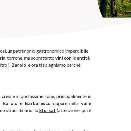
losi, un patrimonio gastronomico imperdibile 
rin, torrone, ma soprattutto 
vini con identità 
tro il 
Barolo
, e ora ti spieghiamo perché.
 è un'uva capricciosa, che si concede e cresce in pochissime zone, principalmente in 
o 
Barolo e Barbaresco
 oppure nella 
valle 
no straordinario, lo 
Sfursat
 (attenzione, qui il 