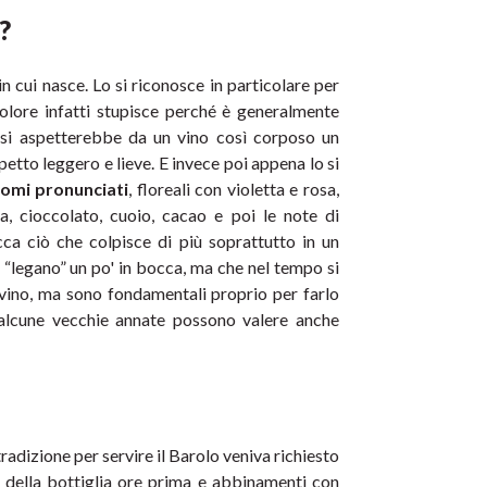
?
 cui nasce. Lo si riconosce in particolare per 
colore infatti stupisce perché è generalmente 
 si aspetterebbe da un vino così corposo un 
etto leggero e lieve. E invece poi appena lo si 
omi pronunciati
, floreali con violetta e rosa, 
a, cioccolato, cuoio, cacao e poi le note di 
ca ciò che colpisce di più soprattutto in un 
 “legano” un po' in bocca, ma che nel tempo si 
vino, ma sono fondamentali proprio per farlo 
 alcune vecchie annate possono valere anche 
tradizione per servire il Barolo veniva richiesto 
 della bottiglia ore prima e abbinamenti con 