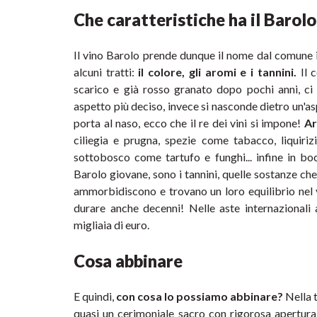
Che caratteristiche ha il Barolo
Il vino Barolo prende dunque il nome dal comune in
alcuni tratti: 
il colore, gli aromi e i tannini.
 Il 
scarico e già rosso granato dopo pochi anni, ci
aspetto più deciso, invece si nasconde dietro un'asp
porta al naso, ecco che il re dei vini si impone! 
Ar
ciliegia e prugna, spezie come tabacco, liquirizi
sottobosco come tartufo e funghi... infine in boc
Barolo giovane, sono i tannini, quelle sostanze che
ammorbidiscono e trovano un loro equilibrio nel 
durare anche decenni! Nelle aste internazionali
migliaia di euro.
Cosa abbinare
E quindi, 
con cosa lo possiamo abbinare?
 Nella 
quasi un cerimoniale sacro con rigorosa apertura