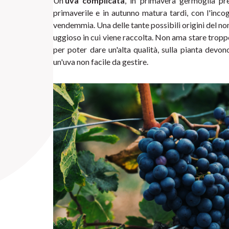
Un'
uva complicata
, in primavera germoglia pre
primaverile e in autunno matura tardi, con l'inco
vendemmia. Una delle tante possibili origini del n
uggioso in cui viene raccolta. Non ama stare troppo 
per poter dare un'alta qualità, sulla pianta devon
un'uva non facile da gestire.