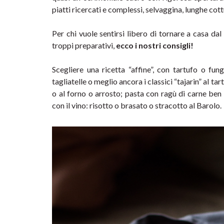
piatti ricercati e complessi, selvaggina, lunghe cott
Per chi vuole sentirsi libero di tornare a casa dal
troppi preparativi, 
ecco i nostri consigli!
Scegliere una ricetta “affine”, con tartufo o fungh
tagliatelle o meglio ancora i classici “tajarin” al tar
o al forno o arrosto; pasta con ragù di carne ben s
con il vino: risotto o brasato o stracotto al Barolo.