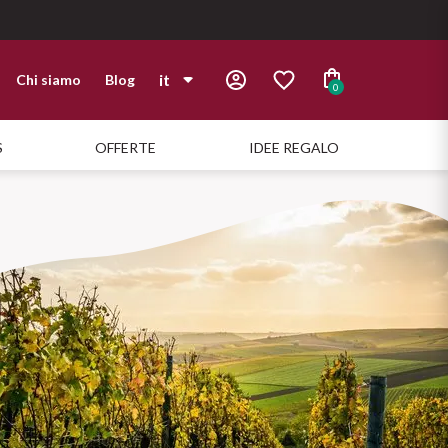
it
Chi siamo
Blog
0
it
S
OFFERTE
IDEE REGALO
en