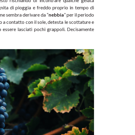
sto rischiando di incontrare qualche gelata 
gnita di pioggia e freddo proprio in tempo di 
ome sembra derivare da “
nebbia
” per il periodo 
a contatto con il sole, detesta le scottature e 
o essere lasciati pochi grappoli. Decisamente 