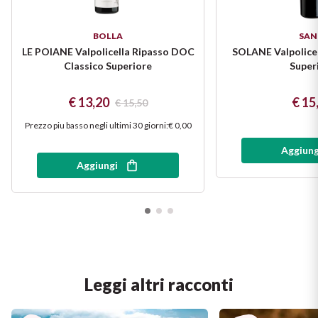
BOLLA
SAN
LE POIANE Valpolicella Ripasso DOC
SOLANE Valpolice
Classico Superiore
Super
€ 13,20
€ 15
€ 15,50
Prezzo piu basso negli ultimi 30 giorni
:
€ 0,00
Aggiung
Aggiungi
Leggi altri racconti