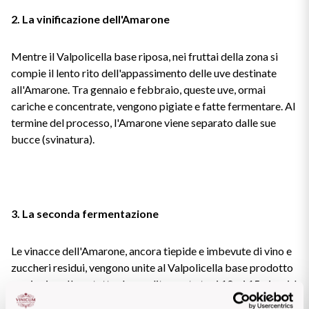
2. La vinificazione dell'Amarone
Mentre il Valpolicella base riposa, nei fruttai della zona si
compie il lento rito dell'appassimento delle uve destinate
all'Amarone. Tra gennaio e febbraio, queste uve, ormai
cariche e concentrate, vengono pigiate e fatte fermentare. Al
termine del processo, l'Amarone viene separato dalle sue
bucce (svinatura).
3. La seconda fermentazione
Le vinacce dell'Amarone, ancora tiepide e imbevute di vino e
zuccheri residui, vengono unite al Valpolicella base prodotto
mesi prima. Il contatto dura solitamente tra i 10 e i 15 giorni. I
lieviti rimasti sulle bucce dell'Amarone si "risvegliano" grazie