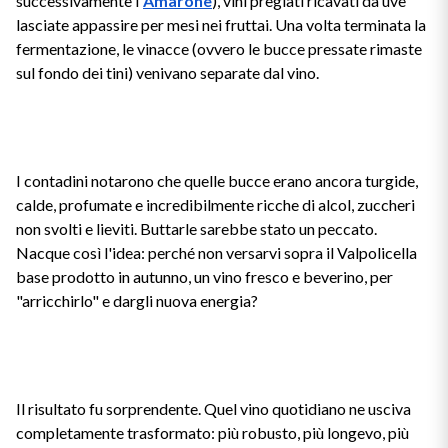
successivamente l'
Amarone
), vini pregiati ricavati da uve
lasciate appassire per mesi nei fruttai. Una volta terminata la
Puglia
fermentazione, le vinacce (ovvero le bucce pressate rimaste
PROVENIENZA
sul fondo dei tini) venivano separate dal vino.
Sicilia
Vini Lucani
Toscana
Vini Emiliani
Trentino
I contadini notarono che quelle bucce erano ancora turgide,
calde, profumate e incredibilmente ricche di alcol, zuccheri
Vini Friulani
Umbria
non svolti e lieviti. Buttarle sarebbe stato un peccato.
Nacque così l'idea: perché non versarvi sopra il Valpolicella
Vini Laziali
base prodotto in autunno, un vino fresco e beverino, per
Veneto
"arricchirlo" e dargli nuova energia?
Vini Lombardi
La Champagne
Vini Piemontesi
Casali 1900
Il risultato fu sorprendente. Quel vino quotidiano ne usciva
Vini Pugliesi
completamente trasformato: più robusto, più longevo, più
Lambrusco e Spergola