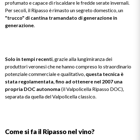
profumato e capace di riscaldare le fredde serate invernali.
Vini Siciliani
Per secoli, il Ripasso è rimasto un segreto domestico, un
Scopri di più
"trucco" di cantina tramandato di generazione in
Vini Toscani
generazione
.
Vini Trentini
Vini Umbri
Solo in tempi recenti
, grazie alla lungimiranza dei
produttori veronesi che ne hanno compreso lo straordinario
Vini Veneti
potenziale commerciale e qualitativo,
questa tecnica è
stata regolamentata, fino ad ottenere nel 2007 una
Vini della Champagne
propria DOC autonoma
(il Valpolicella Ripasso DOC),
separata da quella del Valpolicella classico.
Vini della Borgogna
Vini Bordeaux
Come si fa il Ripasso nel vino?
Vedi tutti