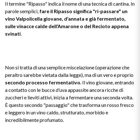
Il termine "Ripasso" indica il nome di una tecnica di cantina. In
Il Re dei rossi
Nebbiolo
parole semplici,
fare il Ripasso significa "ri-passare" un
Melini
I BIANCHI DI
vino Valpolicella giovane, d'annata e già fermentato,
SICILIA
Scopri i vini
sulle vinacce calde dell'Amarone o del Recioto appena
Negroamaro
Monogram
svinati
.
I profumi di un'isola
Nino Negri
Nero D'Avola
Scopri di più
Re Manfredi
Pinot Grigio
Non si tratta di una semplice miscelazione (operazione che
Santi
peraltro sarebbe vietata dalla legge), ma di un vero e proprio
Pinot Nero
secondo processo fermentativo
. Il vino giovane, entrando
a contatto con le bucce d’uva appassite ancora ricche di
Tenuta Rapitala'
Primitivo
zuccheri e lieviti attivi, inizia a fermentare una seconda volta.
È questo secondo "passaggio" che trasforma un rosso fresco
Vigneti La Selvanella
Prosecco
e leggero in un vino caldo, strutturato, morbido e
incredibilmente profumato.
Vedi tutti
Recioto