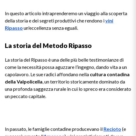
Ripasso
REGIONE
In questo articolo intraprenderemo un viaggio alla scoperta
Sauvignon
della storia e dei segreti produttivi che rendono i
vini
Basilicata
Ripasso
un'eccellenza senza eguali.
Sforzato di Valtellina
Bordeaux
La storia del Metodo Ripasso
Soave
Borgogna
La storia del Ripasso è una delle più belle testimonianze di
come la necessità possa aguzzare l’ingegno, dando vita a un
Syrah
Emilia Romagna
capolavoro. Le sue radici affondano nella
cultura contadina
della Valpolicella
, un territorio storicamente dominato da
Trento DOC
Friuli Venezia Giulia
una profonda saggezza rurale in cui lo spreco era considerato
un peccato capitale.
Lazio
Valpolicella
Lombardia
Dealcolati
In passato, le famiglie contadine producevano il
Recioto
(e
Piemonte
Vedi tutti