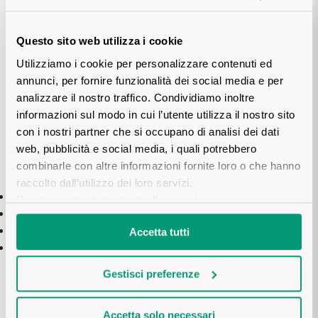
alla temperatura e alla presenza di nuovi zuccheri, avviando
una seconda fermentazione spontanea.
Questo sito web utilizza i cookie
Utilizziamo i cookie per personalizzare contenuti ed
annunci, per fornire funzionalità dei social media e per
analizzare il nostro traffico. Condividiamo inoltre
Durante questi giorni, avviene una vera e propria magia
informazioni sul modo in cui l’utente utilizza il nostro sito
estrattiva:
con i nostri partner che si occupano di analisi dei dati
web, pubblicità e social media, i quali potrebbero
combinarle con altre informazioni fornite loro o che hanno
raccolto dall’utilizzo dei loro servizi.
Il vino base assimila dalle bucce i tannini nobili e la struttura.
Per maggiori informazioni
clicca qui
.
Il grado alcolico aumenta di circa 1-1,5 gradi.
Il colore si fa più profondo e impenetrabile.
Accetta tutti
Il corredo aromatico si arricchisce di sentori terziari e
speziati.
Gestisci preferenze
Accetta solo necessari