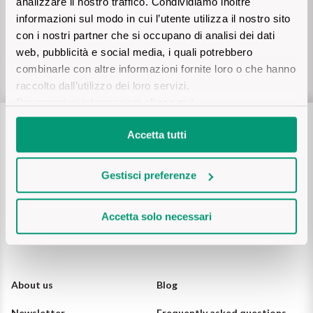
analizzare il nostro traffico. Condividiamo inoltre
The King of red wines
informazioni sul modo in cui l’utente utilizza il nostro sito
Nebbiolo
Melini
SICILY WHITE
Customer care
con i nostri partner che si occupano di analisi dei dati
Find out more
WINES
web, pubblicità e social media, i quali potrebbero
on
WhatsApp (tap here)
Negroamaro
Monogram
or via mail:
support@vinicum.com
combinarle con altre informazioni fornite loro o che hanno
All the scents of the island
raccolto dall’utilizzo dei loro servizi.
Nino Negri
Nero D'Avola
Per maggiori informazioni
clicca qui
.
Find out more
Re Manfredi
Pinot Grigio
Accetta tutti
Santi
Pinot Nero
Gestisci preferenze
Tenuta Rapitala'
Primitivo
Follow us
Accetta solo necessari
La Selvanella
Prosecco
See all
Recioto
About us
Blog
Newsletter
Frequently asked questions