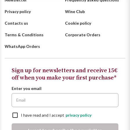
Ripasso
REGION
Privacy policy
Wine Club
Sauvignon
Basilicata
Contacts us
Cookie policy
Sforzato di Valtellina
Terms & Conditions
Corporate Orders
Bordeaux
WhatsApp Orders
Soave
Burgundy
Syrah
Emilia Romagna
Sign up for newsletters and receive 15€
off when you make your first purchase*
Trento DOC
Friuli Venezia Giulia
Enter you email
Lazio
Valpolicella
Lombardia
Alcohol Free
I have read and I accept
privacy policy
Piemonte
See all