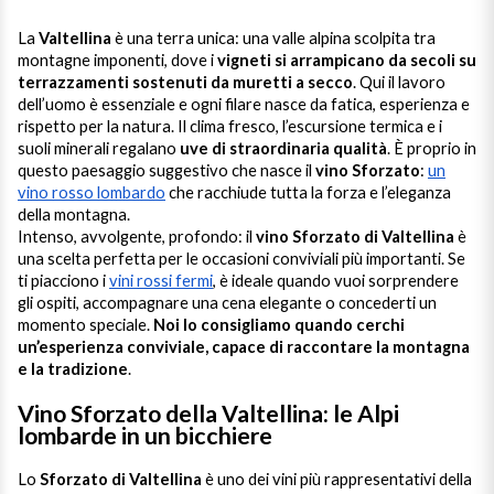
Ripasso
REGION
La
Valtellina
è una terra unica: una valle alpina scolpita tra
montagne imponenti, dove i
vigneti si arrampicano da secoli su
Sauvignon
terrazzamenti sostenuti da muretti a secco
Basilicata
. Qui il lavoro
dell’uomo è essenziale e ogni filare nasce da fatica, esperienza e
Sforzato di Valtellina
rispetto per la natura. Il clima fresco, l’escursione termica e i
Bordeaux
suoli minerali regalano
uve di straordinaria qualità
. È proprio in
questo paesaggio suggestivo che nasce il
vino Sforzato
:
un
Soave
vino rosso lombardo
Burgundy
che racchiude tutta la forza e l’eleganza
della montagna.
Intenso, avvolgente, profondo: il
vino Sforzato di Valtellina
è
Syrah
Emilia Romagna
una scelta perfetta per le occasioni conviviali più importanti. Se
ti piacciono i
vini rossi fermi
, è ideale quando vuoi sorprendere
Trento DOC
gli ospiti, accompagnare una cena elegante o concederti un
Friuli Venezia Giulia
momento speciale.
Noi lo consigliamo quando cerchi
un’esperienza conviviale, capace di raccontare la montagna
Lazio
Valpolicella
e la tradizione
.
Vino Sforzato della Valtellina: le Alpi
Lombardia
Alcohol Free
lombarde in un bicchiere
Piemonte
See all
Lo
Sforzato di Valtellina
è uno dei vini più rappresentativi della