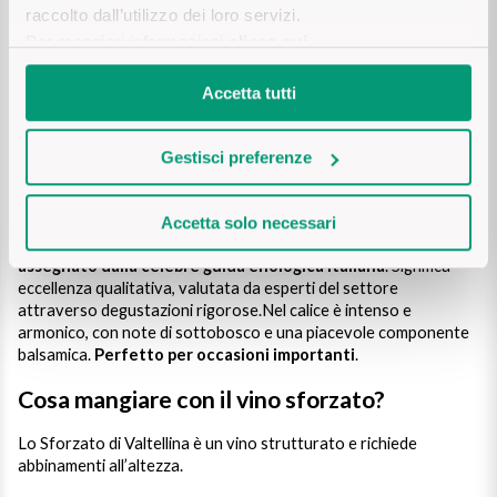
raccolto dall’utilizzo dei loro servizi.
Sicilian Wines
Valtellina nel bicchiere, ti consigliamo di cominciare da
Find out more
Per maggiori informazioni
clicca qui
.
queste bottiglie
:
🍷
Sfursat Carlo Negri DOCG
: elegante e strutturato, questo
Tuscan Wines
Sforzato si distingue per il suo equilibrio tra
aromi di frutta
Accetta tutti
nera e spezie pepate
. Al palato risulta secco, avvolgente, con
Trentino Wines
tannini ben integrati e un finale sorprendente di liquirizia.È una
scelta ideale se cerchi un vino importante ma accessibile,
Gestisci preferenze
perfetto per chi si avvicina per la prima volta a questa
Umbrian wines
tipologia
.
🍷
Sfursat 5 Stelle DOCG
: questo vino ha ottenuto i
Tre
Accetta solo necessari
Veneto Wines
Bicchieri del Gambero Rosso
, il massimo riconoscimento
assegnato dalla celebre guida enologica italiana
. Significa
eccellenza qualitativa, valutata da esperti del settore
Champagne wines
attraverso degustazioni rigorose.Nel calice è intenso e
armonico, con note di sottobosco e una piacevole componente
Burgundy wines
balsamica.
Perfetto per occasioni importanti
.
Cosa mangiare con il vino sforzato​?
Bordeaux wines
Lo Sforzato di Valtellina è un vino strutturato e richiede
See all
abbinamenti all’altezza.