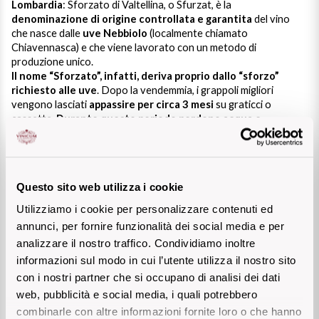
Lombardia
: Sforzato di Valtellina, o Sfurzat, è la
denominazione di origine controllata e garantita
Puglia
del vino
che nasce dalle
uve Nebbiolo
(localmente chiamato
Chiavennasca) e che viene lavorato con un metodo di
ORIGIN
Sicilia
produzione unico.
Il nome “Sforzato”, infatti, deriva proprio dallo “sforzo”
Lucani Wines
richiesto alle uve
Toscana
. Dopo la vendemmia, i grappoli migliori
vengono lasciati
appassire per circa 3 mesi
su graticci o
cassette.
Emilian Wines
Durante questo periodo perdono acqua e
Trentino
concentrano zuccheri, aromi e struttura
.
Il risultato?
Un vino pote
nte, ricco e complesso
. È un vino che
Friulian Wines
racconta pazienza, cura e tradizione. Ogni sorso è un viaggio tra
Umbria
le Alpi!
Questo sito web utilizza i cookie
Lazio Wines
Veneto
Le caratteristiche del Vino Sforzato ​
Utilizziamo i cookie per personalizzare contenuti ed
Lomabrdia Wines
annunci, per fornire funzionalità dei social media e per
Champagne Region
🍷 Colore:
rosso rubino intenso, con riflessi granati
analizzare il nostro traffico. Condividiamo inoltre
🍷 Profumo:
un complesso di frutta rossa e nera, spezie, aroma
informazioni sul modo in cui l’utente utilizza il nostro sito
Piemonte Wines
di sottobosco e note balsamiche
🍷 Gusto
: pieno, caldo e strutturato
con i nostri partner che si occupano di analisi dei dati
Casali 1900
Lo Sforzato di Valtellina si distingue inoltre per l’ottima
web, pubblicità e social media, i quali potrebbero
Puglia Wines
persistenza e la capacità di invecchiamento.
combinarle con altre informazioni fornite loro o che hanno
Lambrusco and Spergola
Se vuoi scoprire le caratteristiche del vino Sforzato di