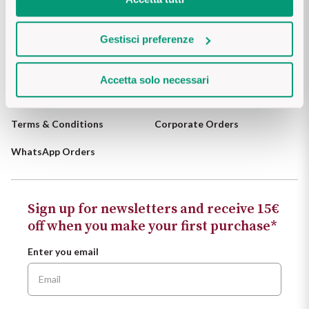
The King of red wines
About us
Blog
Nebbiolo
Melini
SICILY WHITE
Gestisci preferenze
Newsletter
Frequently asked questions
Find out more
WINES
Negroamaro
Monogram
Privacy policy
Wine Club
Accetta solo necessari
All the scents of the island
Nino Negri
Nero D'Avola
Contacts us
Cookie policy
Find out more
Terms & Conditions
Corporate Orders
Re Manfredi
Pinot Grigio
WhatsApp Orders
Santi
Pinot Nero
Tenuta Rapitala'
Primitivo
Sign up for newsletters and receive 15€
off when you make your first purchase*
La Selvanella
Prosecco
Enter you email
See all
Recioto