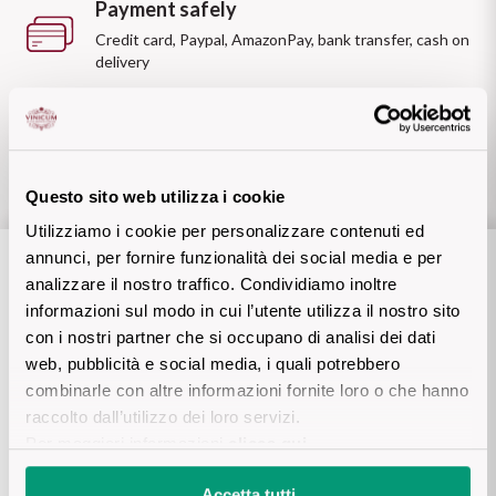
Cheese and cold cuts
Cabernet
Payment safely
Desserts and fruit
Fish
Castello Monaci
See all
Credit card, Paypal, AmazonPay, bank transfer, cash on
Accessories
Champagne
delivery
Meat
Wine essentials
Cavicchioli
Aperitivo
Customer care
Chardonnay
KREOS
View all
See all
Conti d'Arco
on
WhatsApp (tap here)
Negroamaro
or via mail:
support@vinicum.com
Chianti
Meat
Rosato Salento IGT
Questo sito web utilizza i cookie
Conti Serristori
BASILICATA'S REA
Utilizziamo i cookie per personalizzare contenuti ed
Franciacorta
Fresh and delicate, perfect in any
HEART
See all
annunci, per fornire funzionalità dei social media e per
EPC Champagne
occasion!
analizzare il nostro traffico. Condividiamo inoltre
Discover the Aglianico
Frascati
informazioni sul modo in cui l’utente utilizza il nostro sito
Formentini
SOAVE: VERONA'S
con i nostri partner che si occupano di analisi dei dati
Find out more
Lambrusco
CLASSIC
web, pubblicità e social media, i quali potrebbero
Fontana Candida
combinarle con altre informazioni fornite loro o che hanno
A white wine to discover
Follow us
Lugana
raccolto dall’utilizzo dei loro servizi.
Jaffelin
LET AMARONE
Per maggiori informazioni
clicca qui
.
Find out more
ENCHANT YOU
Metodo Classico
Lamberti
Accetta tutti