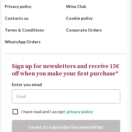
Privacy policy
Wine Club
Puglia
Contacts us
Cookie policy
ORIGIN
Sicilia
Terms & Conditions
Corporate Orders
Lucani Wines
Toscana
WhatsApp Orders
Emilian Wines
Trentino
Friulian Wines
Sign up for newsletters and receive 15€
Umbria
off when you make your first purchase*
Lazio Wines
Veneto
Enter you email
Lomabrdia Wines
Champagne Region
Piemonte Wines
I have read and I accept
privacy policy
Casali 1900
Puglia Wines
I want to subscribe the newsletter
Lambrusco and Spergola