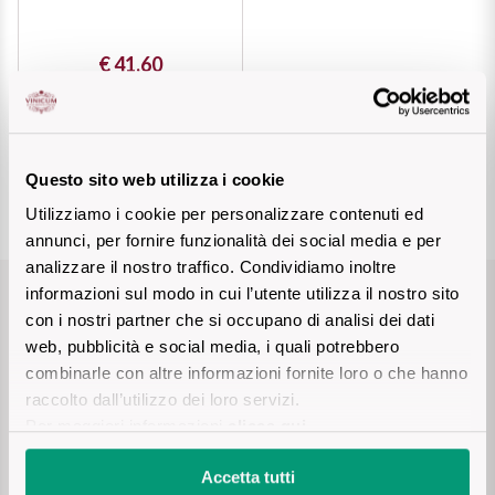
The King of red wines
Nebbiolo
Melini
SICILY WHITE
€ 41,60
Find out more
WINES
Negroamaro
Monogram
All the scents of the island
Add
Nino Negri
Nero D'Avola
Find out more
Questo sito web utilizza i cookie
Re Manfredi
Pinot Grigio
Utilizziamo i cookie per personalizzare contenuti ed
annunci, per fornire funzionalità dei social media e per
Santi
analizzare il nostro traffico. Condividiamo inoltre
Pinot Nero
informazioni sul modo in cui l’utente utilizza il nostro sito
Tenuta Rapitala'
con i nostri partner che si occupano di analisi dei dati
Free shipping
Primitivo
web, pubblicità e social media, i quali potrebbero
for orders over 69€
La Selvanella
combinarle con altre informazioni fornite loro o che hanno
Prosecco
raccolto dall’utilizzo dei loro servizi.
Payment safely
Per maggiori informazioni
clicca qui
.
See all
Recioto
Credit card, Paypal, AmazonPay, bank transfer, cash on
delivery
Accetta tutti