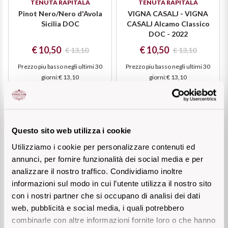
TENUTA RAPITALÀ
TENUTA RAPITALÀ
Pinot Nero/Nero d'Avola
VIGNA CASALJ - VIGNA
Sicilia DOC
CASALJ Alcamo Classico
DOC - 2022
€ 10,50
€ 10,50
€ 13,10
€ 13,10
Prezzo piu basso negli ultimi 30
Prezzo piu basso negli ultimi 30
giorni
:
€ 13,10
giorni
:
€ 13,10
Add
Add
Questo sito web utilizza i cookie
Utilizziamo i cookie per personalizzare contenuti ed
BIOLOGICO
BIO
annunci, per fornire funzionalità dei social media e per
analizzare il nostro traffico. Condividiamo inoltre
informazioni sul modo in cui l’utente utilizza il nostro sito
con i nostri partner che si occupano di analisi dei dati
web, pubblicità e social media, i quali potrebbero
combinarle con altre informazioni fornite loro o che hanno