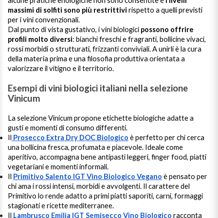
alcune pratiche enologiche non sono consentite e
i livelli
massimi di solfiti sono più restrittivi
rispetto a quelli previsti
per i vini convenzionali.
Dal punto di vista gustativo, i vini biologici
possono offrire
profili molto diversi
: bianchi freschi e fragranti, bollicine vivaci,
rossi morbidi o strutturati, frizzanti conviviali. A unirli è la cura
della materia prima e una filosofia produttiva orientata a
valorizzare il vitigno e il territorio.
Esempi di vini biologici italiani nella selezione
Vinicum
La selezione Vinicum propone etichette biologiche adatte a
gusti e momenti di consumo differenti.
Il
Prosecco Extra Dry DOC Biologico
è perfetto per chi cerca
una bollicina fresca, profumata e piacevole. Ideale come
aperitivo, accompagna bene antipasti leggeri, finger food, piatti
vegetariani e momenti informali.
Il
Primitivo Salento IGT Vino Biologico Vegano
è pensato per
chi ama i rossi intensi, morbidi e avvolgenti. Il carattere del
Primitivo lo rende adatto a primi piatti saporiti, carni, formaggi
stagionati e ricette mediterranee.
Il
Lambrusco Emilia IGT Semisecco Vino Biologico
racconta