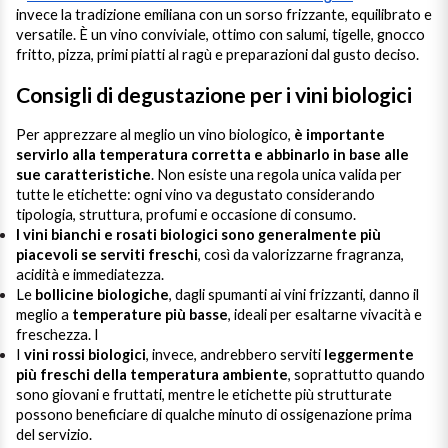
invece la tradizione emiliana con un sorso frizzante, equilibrato e
versatile. È un vino conviviale, ottimo con salumi, tigelle, gnocco
fritto, pizza, primi piatti al ragù e preparazioni dal gusto deciso.
Consigli di degustazione per i vini biologici
Per apprezzare al meglio un vino biologico,
è importante
servirlo alla temperatura corretta e abbinarlo in base alle
sue caratteristiche
. Non esiste una regola unica valida per
tutte le etichette: ogni vino va degustato considerando
tipologia, struttura, profumi e occasione di consumo.
I vini bianchi e rosati biologici sono generalmente più
piacevoli se serviti freschi
, così da valorizzarne fragranza,
acidità e immediatezza.
Le
bollicine biologiche
, dagli spumanti ai vini frizzanti, danno il
meglio a
temperature più basse
, ideali per esaltarne vivacità e
freschezza. I
I
vini rossi biologici
, invece, andrebbero serviti
leggermente
più freschi della temperatura ambiente
, soprattutto quando
sono giovani e fruttati, mentre le etichette più strutturate
possono beneficiare di qualche minuto di ossigenazione prima
del servizio.