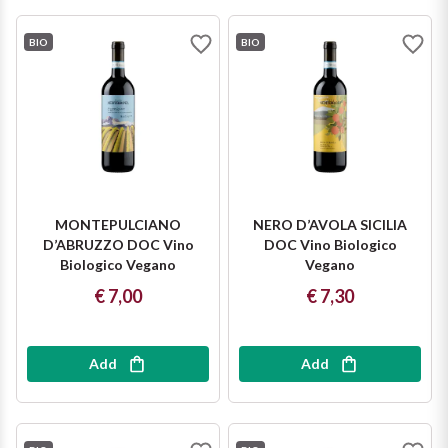
Ripasso
REGION
BIO
BIO
Sauvignon
Basilicata
Sforzato di Valtellina
Bordeaux
Soave
Burgundy
Syrah
Emilia Romagna
MONTEPULCIANO
NERO D’AVOLA SICILIA
D’ABRUZZO DOC Vino
DOC Vino Biologico
Biologico Vegano
Vegano
Trento DOC
Friuli Venezia Giulia
€ 7,00
€ 7,30
Lazio
Valpolicella
Add
Add
Lombardia
Alcohol Free
Piemonte
See all