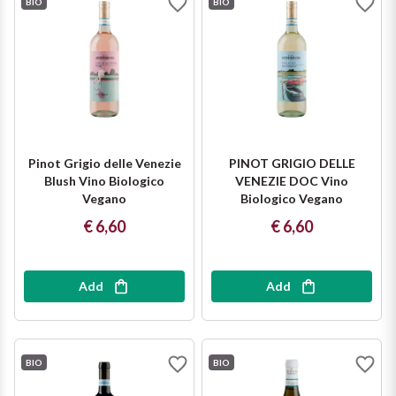
BIO
BIO
Puglia
ORIGIN
Sicilia
Lucani Wines
Toscana
Emilian Wines
Trentino
Pinot Grigio delle Venezie
PINOT GRIGIO DELLE
Blush Vino Biologico
VENEZIE DOC Vino
Friulian Wines
Vegano
Biologico Vegano
Umbria
€ 6,60
€ 6,60
Lazio Wines
Veneto
Lomabrdia Wines
Add
Add
Champagne Region
Piemonte Wines
Casali 1900
BIO
BIO
Puglia Wines
Lambrusco and Spergola