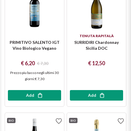
Sicilian Wines
Find out more
Tuscan Wines
Trentino Wines
TENUTA RAPITALÀ
PRIMITIVO SALENTO IGT
SURRIDIRI Chardonnay
Vino Biologico Vegano
Sicilia DOC
Umbrian wines
€ 6,20
€ 12,50
€ 7,30
Veneto Wines
Prezzo piu basso negli ultimi 30
Champagne wines
giorni
:
€ 7,30
Burgundy wines
Add
Add
Bordeaux wines
BIO
BIO
See all