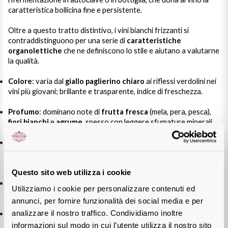
Sicilian Wines
caratteristica bollicina fine e persistente.
Find out more
Oltre a questo tratto distintivo, i vini bianchi frizzanti si
Tuscan Wines
contraddistinguono per una serie di
caratteristiche
organolettiche
che ne definiscono lo stile e aiutano a valutarne
Trentino Wines
la qualità.
Colore
: varia dal
giallo paglierino chiaro
ai riflessi verdolini nei
Umbrian wines
vini più giovani; brillante e trasparente, indice di freschezza.
Veneto Wines
Profumo
: dominano note di
frutta fresca
(mela, pera, pesca),
fiori bianchi
e
agrume
, spesso con leggere sfumature minerali.
Champagne wines
Gusto
: il sorso è
fresco, leggermente secco o morbido
, con
una sensazione vivace e dissetante che invita a un nuovo
Burgundy wines
assaggio.
Questo sito web utilizza i cookie
Perlage
:
fine e continuo
, segno di una rifermentazione ben
Bordeaux wines
Utilizziamo i cookie per personalizzare contenuti ed
condotta e di buona qualità.
annunci, per fornire funzionalità dei social media e per
analizzare il nostro traffico. Condividiamo inoltre
See all
Gradazione alcolica
: moderata, in genere tra l’
11% e il 12%
,
pensata per un consumo piacevole e immediato.
informazioni sul modo in cui l’utente utilizza il nostro sito