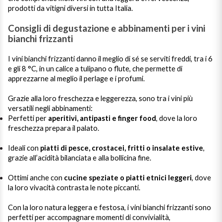
prodotti da vitigni diversi in tutta Italia.
Consigli di degustazione e abbinamenti per i vini
bianchi frizzanti
I vini bianchi frizzanti danno il meglio di sé se serviti freddi, tra i 6
e gli 8 °C, in un calice a tulipano o flute, che permette di
apprezzarne al meglio il perlage e i profumi.
Grazie alla loro freschezza e leggerezza, sono tra i vini più
versatili negli abbinamenti:
Perfetti per
aperitivi, antipasti e finger food
, dove la loro
freschezza prepara il palato.
Ideali con
piatti di pesce, crostacei, fritti o insalate estive
,
grazie all’acidità bilanciata e alla bollicina fine.
Ottimi anche con
cucine speziate o piatti etnici leggeri
, dove
la loro vivacità contrasta le note piccanti.
Con la loro natura leggera e festosa, i vini bianchi frizzanti sono
perfetti per accompagnare momenti di convivialità,