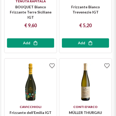
TENUTA RAPITALÀ
The King of red wines
BOUQUET Bianco
Frizzante Bianco
Nebbiolo
Melini
SICILY WHITE
Frizzante Terre Siciliane
Trevenezie IGT
Find out more
IGT
WINES
Negroamaro
Monogram
€ 9,60
€ 5,20
All the scents of the island
Nino Negri
Nero D'Avola
Find out more
Add
Add
Re Manfredi
Pinot Grigio
Santi
Pinot Nero
Tenuta Rapitala'
Primitivo
La Selvanella
Prosecco
See all
Recioto
CAVICCHIOLI
CONTI D'ARCO
Frizzante dell’Emilia IGT
MÜLLER THURGAU