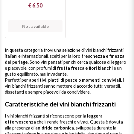
€ 6,50
Puglia
ORIGIN
Sicilia
Not available
Lucani Wines
Toscana
Emilian Wines
In questa categoria trovi una selezione di vini bianchi frizzanti
Trentino
italiani e internazionali, scelti per la loro
freschezza e finezza
del perlage
. Sono vini pensati per chi cerca qualcosa di leggero
Friulian Wines
Umbria
e piacevole, con profumi di
frutta fresca e fiori bianchi
e un
gusto equilibrato, mai invadente.
Lazio Wines
Perfetti per
aperitivi, piatti di pesce o momenti conviviali
, i
Veneto
vini bianchi frizzanti sanno mettere d’accordo tutti: versatili,
dissetanti e sempre piacevoli da condividere.
Lomabrdia Wines
Champagne Region
Caratteristiche dei vini bianchi frizzanti
Piemonte Wines
I vini bianchi frizzanti si riconoscono per la
leggera
Casali 1900
effervescenza
che li rende freschi e vivaci. Questa è dovuta
Puglia Wines
alla presenza di
anidride carbonica
, sviluppata durante la
Lambrusco and Spergola
rifermentazione in autoclave o in bottiglia, che dona al vino la