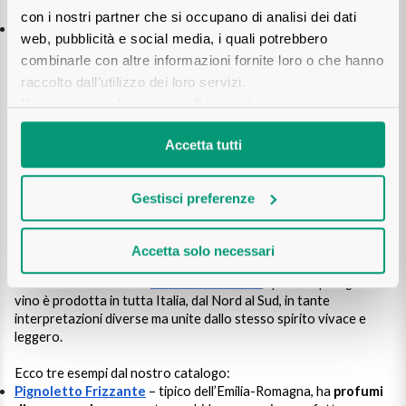
con i nostri partner che si occupano di analisi dei dati
Retrogusto
– pulito e persistente, con richiami fruttati o floreali
web, pubblicità e social media, i quali potrebbero
che lasciano la bocca fresca
combinarle con altre informazioni fornite loro o che hanno
raccolto dall’utilizzo dei loro servizi.
Naturalmente, all’interno di questa tipologia esistono molte
varianti di vini bianchi frizzanti. A seconda della zona e delle uve
Per maggiori informazioni
clicca qui
.
utilizzate, cambiano il profilo aromatico, l’intensità della bollicina
e il grado di dolcezza.
Accetta tutti
Quali sono i tipi di vino bianco frizzante?
Gestisci preferenze
Il mondo dei
vini bianchi frizzanti
è ampio e ricco di sfumature:
pur appartenendo alla stessa categoria, ogni vino si distingue
per caratteristiche proprie legate al vitigno e al territorio
Accetta solo necessari
d’origine. Dai profumi mediterranei dei
bianchi frizzanti siciliani
,
fino alla freschezza dei
vini frizzanti veneti
, questa tipologia di
vino è prodotta in tutta Italia, dal Nord al Sud, in tante
interpretazioni diverse ma unite dallo stesso spirito vivace e
leggero.
Ecco tre esempi dal nostro catalogo:
Pignoletto Frizzante
– tipico dell’Emilia-Romagna, ha
profumi