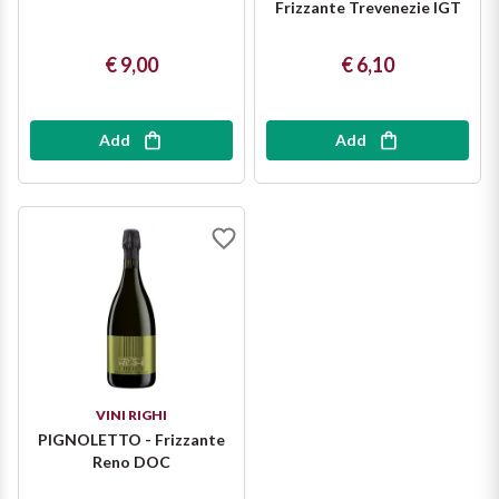
Frizzante Trevenezie IGT
Ripasso
REGION
€ 9,00
€ 6,10
Sauvignon
Basilicata
Sforzato di Valtellina
Bordeaux
Add
Add
Soave
Burgundy
Syrah
Emilia Romagna
Trento DOC
Friuli Venezia Giulia
Lazio
Valpolicella
VINI RIGHI
Lombardia
Alcohol Free
PIGNOLETTO - Frizzante
Reno DOC
Piemonte
See all