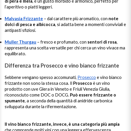
di pera e mela
, e un gusto morbido e armonico, perfetto per
l’aperitivo o piatti leggeri.
Malvasia Frizzante
– dal carattere più aromatico, con
note
dolci di pesca e albicocca
, si adatta bene a momenti conviviali e
antipasti sfiziosi.
Muller Thurgau
– fresco e profumato, con
sentori di rosa
,
rappresenta una scelta versatile per chi cerca un vino vivace ma
equilibrato.
Differenza tra Prosecco e vino bianco frizzante
Sebbene vengano spesso accomunati,
Prosecco
e vino bianco
frizzante non sono la stessa cosa. Il
Prosecco
è un vino
prodotto con uve Glera in Veneto e Friuli Venezia Giulia,
riconosciuto come DOC o DOCG.
Può essere frizzante o
spumante
, a seconda della quantità di anidride carbonica
sviluppata durante la rifermentazione.
Il vino bianco frizzante, invece, è una categoria più ampia
che comprende molti vini con una leggera effervescenza,