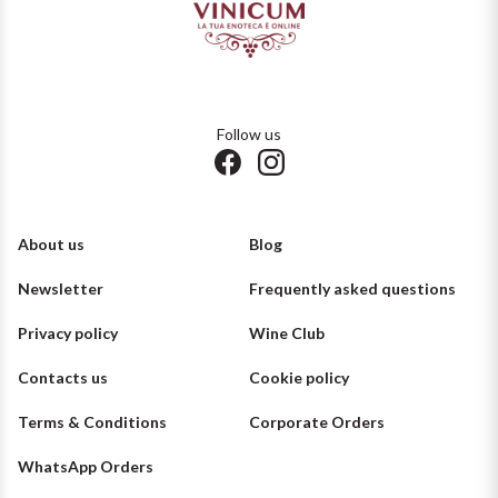
Puglia
ORIGIN
Sicilia
Lucani Wines
Follow us
Toscana
Emilian Wines
Trentino
Friulian Wines
About us
Blog
Umbria
Newsletter
Frequently asked questions
Lazio Wines
Veneto
Privacy policy
Wine Club
Lomabrdia Wines
Champagne Region
Contacts us
Cookie policy
Piemonte Wines
Terms & Conditions
Corporate Orders
Casali 1900
Puglia Wines
WhatsApp Orders
Lambrusco and Spergola