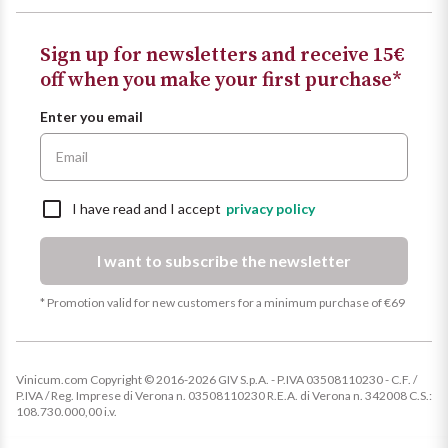
Sicilian Wines
Find out more
Sign up for newsletters and receive 15€
Tuscan Wines
off when you make your first purchase*
Enter you email
Trentino Wines
Umbrian wines
I have read and I accept
privacy policy
Veneto Wines
I want to subscribe the newsletter
Champagne wines
* Promotion valid for new customers for a minimum purchase of €69
Burgundy wines
Bordeaux wines
Vinicum.com Copyright © 2016-2026 GIV S.p.A. - P.IVA 03508110230 - C.F. /
P.IVA / Reg. Imprese di Verona n. 03508110230 R.E.A. di Verona n. 342008 C.S.:
108.730.000,00 i.v.
See all