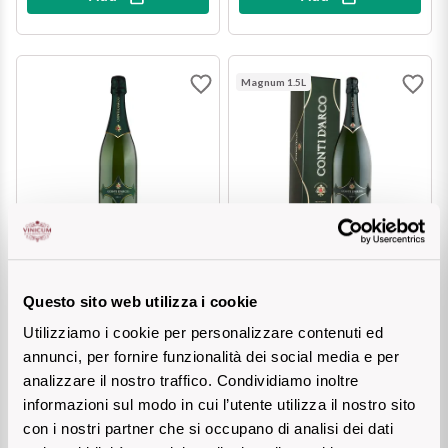
The King of red wines
Nebbiolo
Melini
SICILY WHITE
Find out more
WINES
Negroamaro
Magnum 1.5L
Monogram
All the scents of the island
Nino Negri
Nero D'Avola
Find out more
Re Manfredi
Pinot Grigio
Santi
Pinot Nero
CONTI D'ARCO
CONTI D'ARCO
TRENTO DOC Brut
TRENTO DOC Brut
Metodo Classico
Metodo Classico Magnum
Tenuta Rapitala'
Primitivo
Questo sito web utilizza i cookie
Utilizziamo i cookie per personalizzare contenuti ed
€ 15,50
€ 39,60
La Selvanella
Prosecco
annunci, per fornire funzionalità dei social media e per
analizzare il nostro traffico. Condividiamo inoltre
See all
Recioto
Add
Add
informazioni sul modo in cui l’utente utilizza il nostro sito
con i nostri partner che si occupano di analisi dei dati