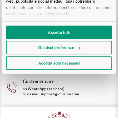
web, pubblicità e social media, i quali potrebbero
Ripasso
REGION
combinarle con altre informazioni fornite loro o che hanno
raccolto dall’utilizzo dei loro servizi.
Sauvignon
Basilicata
Per maggiori informazioni
clicca qui
.
Sforzato di Valtellina
Free shipping
Accetta tutti
Bordeaux
for orders over 69€
Soave
Burgundy
Gestisci preferenze
Payment safely
Syrah
Emilia Romagna
Credit card, Paypal, AmazonPay, bank transfer, cash on
Accetta solo necessari
delivery
Trento DOC
Friuli Venezia Giulia
Customer care
Lazio
Valpolicella
on
WhatsApp (tap here)
or via mail:
support@vinicum.com
Lombardia
Alcohol Free
Piemonte
See all