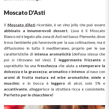
Sicilian Wines
Find out more
Moscato D'Asti
Tuscan Wines
Il 
Moscato d’Asti
 ricordalo, è un vino jolly che può essere 
Trentino Wines
abbinato a innumerevoli dessert.
 L’uva è il Moscato 
Bianco ed è legato alla zona di Asti nel basso Piemonte, dove 
Umbrian wines
trova l’ambiente più favorevole per la sua coltivazione, ma è 
diffusissimo in tutto il mediterraneo, proprio per le sue 
Veneto Wines
caratteristiche di 
intensa aromaticità
 (dell’uva stessa che 
poi si ritrovano nel vino). È 
leggermente frizzante
 e 
soprattutto ha una 
Champagne wines
freschezza 
che aiuta a 
stemperare la 
dolcezza e la grassezza
; 
aromatico 
e 
intenso 
al naso con 
aromi di frutta matura ed erbe aromatiche
, 
miele e 
Burgundy wines
muschio
; e in bocca è 
leggero
 di alcol, solo 5% e 
accattivante
, alleggerisce la struttura ricca e consistente. 
Bordeaux wines
Perfetto per le chiacchiere!
See all