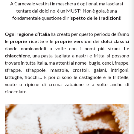
A Carnevale vestirsi in maschera è optional, ma lasciarsi 
The King of red wines
Nebbiolo
tentare dai dolci no, è un MUST! Non è gola, è una 
Melini
SICILY WHITE
fondamentale questione di
 rispetto delle tradizioni!
Find out more
WINES
Negroamaro
Monogram
Ogni regione d’Italia
 ha creato per questo periodo dell’anno 
All the scents of the island
le 
Nino Negri
proprie ricette
 e le 
proprie versioni
 dei 
dolci classici
Nero D'Avola
Find out more
dando nominandoli a volte con i nomi più strani. 
Le 
chiacchiere
, una pasta tagliata a nastri e fritta, si possono 
Re Manfredi
Pinot Grigio
trovare in tutta Italia, ma attenti al nome: bugie, cenci, frappe, 
sfrappe, sfrappole, manzole, crostoli, galani, intrigoni, 
Santi
Pinot Nero
lattughe, fiocchi… E poi ci sono le castagnole e le frittelle, 
vuote o ripiene di crema zabaione e a volte anche di 
Tenuta Rapitala'
Primitivo
cioccolato.
La Selvanella
Prosecco
See all
Recioto