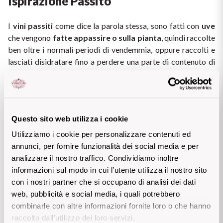
Ispirazione Passito
I 
vini passiti
 come dice la parola stessa, sono fatti con 
uve 
che vengono 
fatte appassire o sulla pianta
, quindi raccolte 
ben oltre i normali periodi di vendemmia, oppure raccolti e 
lasciati disidratare fino a perdere una parte di contenuto di 
acqua e a concentrare zuccheri e aromi. Normalmente sono 
vini ricchi
, 
morbidi
vellutati
 con una 
grande dolcezza
 e 
intensità aromatica
 al naso, 
seducenti e voluttuosi
. 
Vengono prodotti praticamente ovunque, nelle calde e 
Questo sito web utilizza i cookie
assolate isole sicule tanto quanto sulle pendici delle Alpi, 
naturalmente con tecniche e risultati stilisticamente molto 
Utilizziamo i cookie per personalizzare contenuti ed
diversi. 
annunci, per fornire funzionalità dei social media e per
analizzare il nostro traffico. Condividiamo inoltre
Oggi vogliamo farti scoprire un passito che viene prodotto in 
informazioni sul modo in cui l’utente utilizza il nostro sito
Lombardia
 più precisamente 
in Valtellina
 dalla 
cantina 
con i nostri partner che si occupano di analisi dei dati
Nino Negri
, dal nome intrigante: 
Ispirazione
. Le uve 
web, pubblicità e social media, i quali potrebbero
utilizzate sono
 uve aromatiche o semi-aromatiche
combinarle con altre informazioni fornite loro o che hanno
(Muscat Blanc à Petits Grains, Sauvignon Blanc, Riesling, 
raccolto dall’utilizzo dei loro servizi.