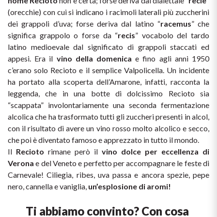
nome Recioto
 non è certa; forse deriva dal dialettale “
recie
” 
(orecchie) con cui si indicano i racimoli laterali più zuccherini 
dei grappoli d’uva; forse deriva dal latino “
racemus
” che 
significa grappolo o forse da “
recis
” vocabolo del tardo 
latino medioevale dal significato di grappoli staccati ed 
appesi. Era il 
vino della domenica
 e fino agli anni 1950 
c’erano solo Recioto e il semplice Valpolicella. Un incidente 
ha portato alla scoperta dell’Amarone, infatti, racconta la 
leggenda, che in una botte di dolcissimo Recioto sia 
“scappata” involontariamente una seconda fermentazione 
alcolica che ha trasformato tutti gli zuccheri presenti in alcol, 
con il risultato di avere un vino rosso molto alcolico e secco, 
che poi è diventato famoso e apprezzato in tutto il mondo.
Il 
Recioto 
rimane però il 
vino dolce per eccellenza di 
Verona
 e del Veneto e perfetto per accompagnare le feste di 
Carnevale! Ciliegia, ribes, uva passa e ancora spezie, pepe 
nero, cannella e vaniglia, 
un’esplosione di aromi!
Ti abbiamo convinto? Con cosa 