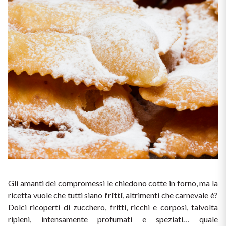
Ripasso
REGION
Sauvignon
Basilicata
Sforzato di Valtellina
Bordeaux
Soave
Burgundy
Syrah
Emilia Romagna
Trento DOC
Friuli Venezia Giulia
Lazio
Valpolicella
Gli amanti dei compromessi le chiedono cotte in forno, ma la 
Lombardia
Alcohol Free
ricetta vuole che tutti siano 
fritti
, altrimenti che carnevale è? 
Dolci ricoperti di zucchero, fritti, ricchi e corposi, talvolta 
Piemonte
See all
ripieni, intensamente profumati e speziati… quale 