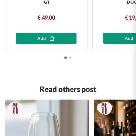
IGT
DO
€ 49,00
€ 19
Add
Add
Read others post