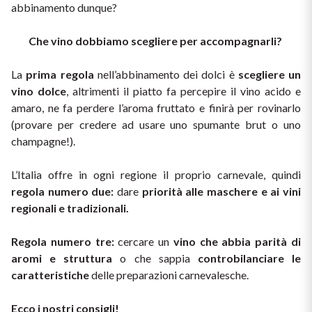
abbinamento dunque? 
Puglia
Che vino dobbiamo scegliere per accompagnarli?
ORIGIN
Sicilia
La 
prima regola
 nell’abbinamento dei dolci è 
scegliere un 
Lucani Wines
Toscana
vino dolce
, altrimenti il piatto fa percepire il vino acido e 
amaro, ne fa perdere l’aroma fruttato e finirà per rovinarlo 
Emilian Wines
Trentino
(provare per credere ad usare uno spumante brut o uno 
champagne!).
Friulian Wines
Umbria
L’Italia offre in ogni regione il proprio carnevale, quindi 
Lazio Wines
regola numero due: 
dare 
priorità alle maschere e ai vini 
Veneto
regionali e tradizionali.
Lomabrdia Wines
Champagne Region
Regola numero tre:
 cercare un 
vino che abbia parità di 
Piemonte Wines
aromi e struttura
 o che sappia 
controbilanciare le 
caratteristiche
 delle preparazioni carnevalesche. 
Casali 1900
Puglia Wines
Lambrusco and Spergola
Ecco i nostri consigli!