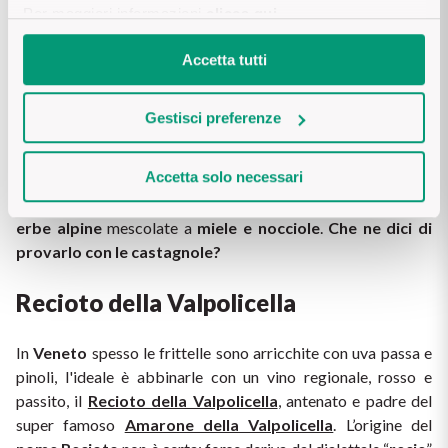
Gewurtztraminer) per dar vita a sensazioni olfattive 
Per maggiori informazioni
clicca qui
.
complesse e vengono raccolte a fine novembre in cassette. 
Sono coltivate sulle pendici delle Alpi Retiche, famose per i 
Accetta tutti
terrazzamenti (quasi 2.5 km di muretti a secco!) e vinificate 
poi nella cantina con un invecchiamento in barrique di 18 
Gestisci preferenze
mesi. Il risultato è un vino dal 
colore dorato e brillante
, 
complesso 
e 
pronunciato 
al naso, in cui emergono all’inizio 
Accetta solo necessari
le caratteristiche note del Moscato (frutta, miele, muschio) 
ma con forti 
sentori di agrumi
, 
limone 
e 
mandarino
, e di 
erbe alpine
 mescolate a 
miele e nocciole
. 
Che ne dici di 
provarlo con le castagnole?
Recioto della Valpolicella
In 
Veneto
 spesso le frittelle sono arricchite con uva passa e 
pinoli, l'ideale è abbinarle con un vino regionale, rosso e 
passito, il 
Recioto della Valpolicella
, antenato e padre del 
super famoso 
Amarone della Valpolicella
. L’origine del 