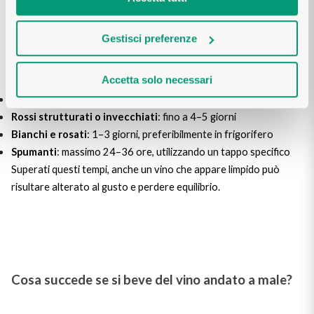
Stabilire se un vino è ancora buono è fondamentale sia per
apprezzarlo correttamente sia per evitare di buttare bottiglie
Gestisci preferenze
che, con qualche attenzione, possono essere ancora godute.
La durata di un vino aperto varia in base alla tipologia:
Accetta solo necessari
Rossi giovani
: 2–3 giorni
Rossi strutturati o invecchiati
: fino a 4–5 giorni
Bianchi e rosati
: 1–3 giorni, preferibilmente in frigorifero
Spumanti
: massimo 24–36 ore, utilizzando un tappo specifico
Superati questi tempi, anche un vino che appare limpido può
risultare alterato al gusto e perdere equilibrio.
Cosa succede se si beve del vino andato a male?