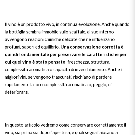
The King of red wines
Nebbiolo
Melini
SICILY WHITE
Find out more
WINES
Il vino è un prodotto vivo, in continua evoluzione. Anche quando
Negroamaro
Monogram
la bottiglia sembra immobile sullo scaffale, al suo interno
All the scents of the island
avvengono reazioni chimiche delicate che ne influenzano
Nino Negri
Nero D'Avola
profumi, sapori ed equilibrio.
Una conservazione corretta è
Find out more
quindi fondamentale per preservare le caratteristiche per
Re Manfredi
Pinot Grigio
cui quel vino è stato pensato
: freschezza, struttura,
complessità aromatica o capacità di invecchiamento. Anche i
Santi
Pinot Nero
migliori vini, se vengono trascurati, rischiano di perdere
rapidamente la loro complessità aromatica o, peggio, di
Tenuta Rapitala'
Primitivo
deteriorarsi.
La Selvanella
Prosecco
See all
Recioto
In questo articolo vedremo come conservare correttamente il
vino, sia prima sia dopo l’apertura, e quali segnali aiutano a