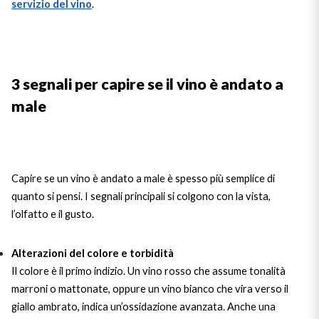
servizio del vino
.
Sicilian Wines
Find out more
Tuscan Wines
3 segnali per capire se il vino è andato a
Trentino Wines
male
Umbrian wines
Veneto Wines
Capire se un vino è andato a male è spesso più semplice di
Champagne wines
quanto si pensi. I segnali principali si colgono con la vista,
l’olfatto e il gusto.
Burgundy wines
Alterazioni del colore e torbidità
Bordeaux wines
Il colore è il primo indizio. Un vino rosso che assume tonalità
marroni o mattonate, oppure un vino bianco che vira verso il
See all
giallo ambrato, indica un’ossidazione avanzata. Anche una