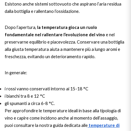
Esistono anche sistemi sottovuoto che aspirano l’aria residua
Puglia
dalla bottiglia e rallentano l’ossidazione.
ORIGIN
Sicilia
Dopo l’apertura,
la temperatura gioca un ruolo
Lucani Wines
fondamentale nel rallentare l’evoluzione del vino
e nel
Toscana
preservarne equilibrio e piacevolezza. Conservare una bottiglia
Emilian Wines
alla giusta temperatura aiuta a mantenere più a lungo aromi e
Trentino
freschezza, evitando un deterioramento rapido.
Friulian Wines
Umbria
In generale:
Lazio Wines
Veneto
i rossi vanno conservati intorno ai 15-18 °C
Lomabrdia Wines
Champagne Region
i bianchi tra 8 e 12 °C
gli spumanti a circa 6-8 °C.
Piemonte Wines
Per approfondire le temperature ideali in base alla tipologia di
Casali 1900
vino e capire come incidono anche al momento dell’assaggio,
Puglia Wines
puoi consultare la nostra guida dedicata alle
temperature di
Lambrusco and Spergola