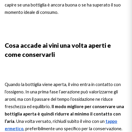
Ripasso
capire se una bottiglia è ancora buona o se ha superato il suo
REGION
momento ideale di consumo.
Sauvignon
Basilicata
Sforzato di Valtellina
Bordeaux
Cosa accade ai vini una volta aperti e
Soave
Burgundy
come conservarli
Syrah
Emilia Romagna
Trento DOC
Friuli Venezia Giulia
Quando la bottiglia viene aperta, il vino entra in contatto con
l’ossigeno. In una prima fase l’aerazione può valorizzarne gli
Lazio
Valpolicella
aromi, ma con il passare del tempo l’ossidazione ne riduce
freschezza ed equilibrio.
Il modo migliore per conservare una
Lombardia
Alcohol Free
bottiglia aperta è quindi ridurre al minimo il contatto con
l’aria
. Una volta versato, richiudi subito il vino con un
tappo
Piemonte
See all
ermetico
, preferibilmente uno specifico per la conservazione.