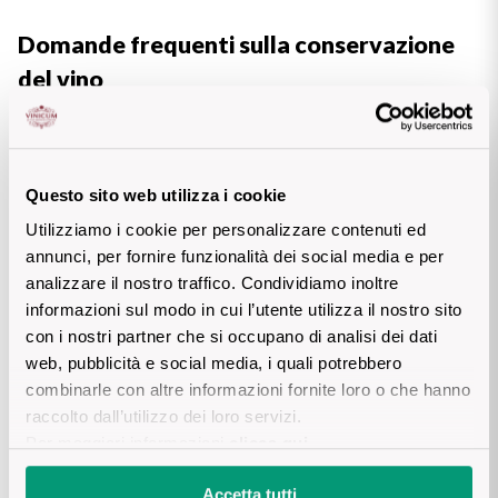
Domande frequenti sulla conservazione
del vino
Capire come conservare il vino e quanto dura una bottiglia
Questo sito web utilizza i cookie
aperta aiuta a gustarlo al meglio e a ridurre gli sprechi. Di
Utilizziamo i cookie per personalizzare contenuti ed
seguito trovi le risposte alle domande più comuni, utili per
annunci, per fornire funzionalità dei social media e per
orientarti nella gestione quotidiana delle bottiglie, dalla cantina
analizzare il nostro traffico. Condividiamo inoltre
alla tavola.
informazioni sul modo in cui l’utente utilizza il nostro sito
con i nostri partner che si occupano di analisi dei dati
web, pubblicità e social media, i quali potrebbero
combinarle con altre informazioni fornite loro o che hanno
raccolto dall’utilizzo dei loro servizi.
Quanto dura una bottiglia di vino aperta?
Per maggiori informazioni
clicca qui
.
Accetta tutti