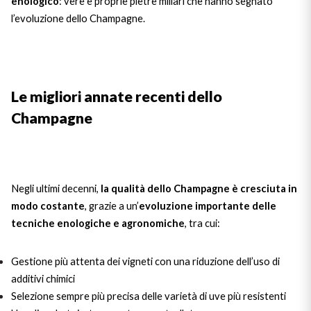
enologico
: vere e proprie pietre miliari che hanno segnato
Sicilian Wines
l’evoluzione dello Champagne.
Find out more
Tuscan Wines
Trentino Wines
Le migliori annate recenti dello
Champagne
Umbrian wines
Veneto Wines
Champagne wines
Negli ultimi decenni,
la qualità dello Champagne è cresciuta in
modo costante
, grazie a un’
evoluzione importante delle
Burgundy wines
tecniche enologiche e agronomiche
, tra cui:
Bordeaux wines
Gestione più attenta dei vigneti con una riduzione dell’uso di
additivi chimici
See all
Selezione sempre più precisa delle varietà di uve più resistenti