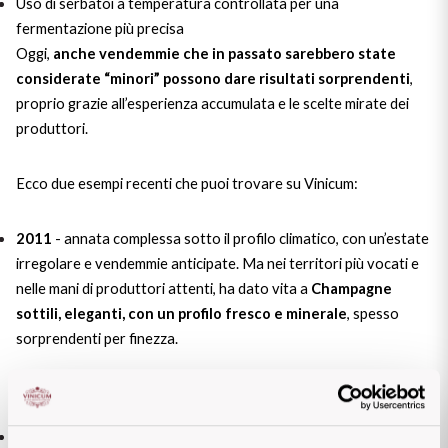
Uso di serbatoi a temperatura controllata per una
fermentazione più precisa
Oggi,
anche vendemmie che in passato sarebbero state
considerate “minori” possono dare risultati sorprendenti
,
proprio grazie all’esperienza accumulata e le scelte mirate dei
produttori.
Ecco due esempi recenti che puoi trovare su Vinicum:
2011
-
annata complessa sotto il profilo climatico, con un’estate
irregolare e vendemmie anticipate. Ma nei territori più vocati e
nelle mani di produttori attenti, ha dato vita a
Champagne
sottili, eleganti, con un profilo fresco e minerale
, spesso
sorprendenti per finezza.
👉 Scopri
Blanc de Blancs Premier Cru Millésimé 2011
2015
-
una delle migliori annate dell’ultimo decennio
: clima