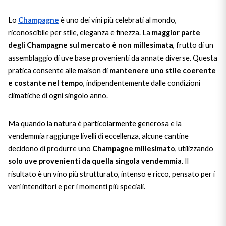
The King of red wines
Nebbiolo
Melini
Lo
Champagne
è uno dei vini più celebrati al mondo,
SICILY WHITE
Find out more
riconoscibile per stile, eleganza e finezza. La
maggior parte
WINES
Negroamaro
Monogram
degli Champagne sul mercato è
non millesimata
, frutto di un
assemblaggio di uve base provenienti da annate diverse. Questa
All the scents of the island
Nino Negri
Nero D'Avola
pratica consente alle maison di
mantenere uno stile coerente
Find out more
e costante nel tempo
, indipendentemente dalle condizioni
Re Manfredi
climatiche di ogni singolo anno.
Pinot Grigio
Santi
Pinot Nero
Ma quando la natura è particolarmente generosa e la
vendemmia raggiunge livelli di eccellenza, alcune cantine
Tenuta Rapitala'
decidono di produrre uno
Champagne millesimato
, utilizzando
Primitivo
solo uve provenienti da quella singola vendemmia
. Il
La Selvanella
risultato è un vino più strutturato, intenso e ricco, pensato per i
Prosecco
veri intenditori e per i momenti più speciali.
See all
Recioto