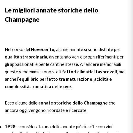
Ripasso
REGION
Le migliori annate storiche dello
Champagne
Sauvignon
Basilicata
Sforzato di Valtellina
Bordeaux
Nel corso del
Soave
Novecento
, alcune annate si sono distinte per
Burgundy
qualità straordinaria
, diventando veri e propri riferimenti per
gli appassionati e per le cantine stesse. A rendere memorabili
Syrah
Emilia Romagna
queste vendemmie sono stati
fattori climatici favorevoli
, ma
anche l’
equilibrio perfetto tra maturazione, acidità e
Trento DOC
Friuli Venezia Giulia
complessità aromatica delle uve
.
Lazio
Valpolicella
Ecco alcune delle
annate storiche dello Champagne
che
ancora oggi vengono ricordate e ricercate:
Lombardia
Alcohol Free
Piemonte
1928
– considerata una delle annate più riuscite con vini
See all