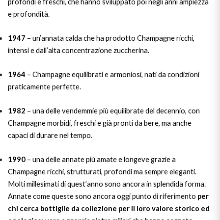
profondi e freschi, che hanno sviluppato poi negli anni ampiezza
Puglia
e profondità.
ORIGIN
Sicilia
1947
– un’annata calda che ha prodotto Champagne ricchi,
intensi e dall’alta concentrazione zuccherina.
Lucani Wines
Toscana
1964
– Champagne equilibrati e armoniosi, nati da condizioni
Emilian Wines
praticamente perfette.
Trentino
Friulian Wines
1982
– una delle vendemmie più equilibrate del decennio, con
Umbria
Champagne morbidi, freschi e già pronti da bere, ma anche
Lazio Wines
capaci di durare nel tempo.
Veneto
Lomabrdia Wines
1990
– una delle annate più amate e longeve grazie a
Champagne Region
Champagne ricchi, strutturati, profondi ma sempre eleganti.
Piemonte Wines
Molti millesimati di quest’anno sono ancora in splendida forma.
Annate come queste sono ancora oggi punto di riferimento
Casali 1900
per
Puglia Wines
chi cerca bottiglie da collezione per il loro valore storico ed
Lambrusco and Spergola