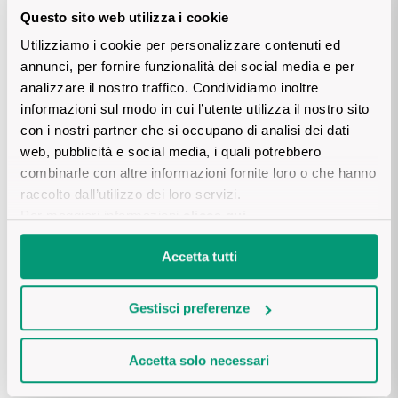
soleggiato, vendemmia regolare, uve sane e ben mature. I
Questo sito web utilizza i cookie
millesimati 2015 offrono
struttura, equilibrio e una bella
Utilizziamo i cookie per personalizzare contenuti ed
rotondità
. Alcuni mostrano già una piacevole evoluzione, pur
annunci, per fornire funzionalità dei social media e per
mantenendo freschezza.
analizzare il nostro traffico. Condividiamo inoltre
informazioni sul modo in cui l’utente utilizza il nostro sito
👉 Scopri
Fleur Meunier Brut Nature 2015
con i nostri partner che si occupano di analisi dei dati
web, pubblicità e social media, i quali potrebbero
Grazie a queste condizioni, le
annate recenti
stanno
combinarle con altre informazioni fornite loro o che hanno
conquistando
sempre più spazio tra gli appassionati
: più
raccolto dall’utilizzo dei loro servizi.
accessibili, spesso pronte da bere, ma non per questo prive di
Per maggiori informazioni
clicca qui
.
profondità o capacità di invecchiamento.
Accetta tutti
Gestisci preferenze
Come riconoscere l’annata dello
Champagne
Accetta solo necessari