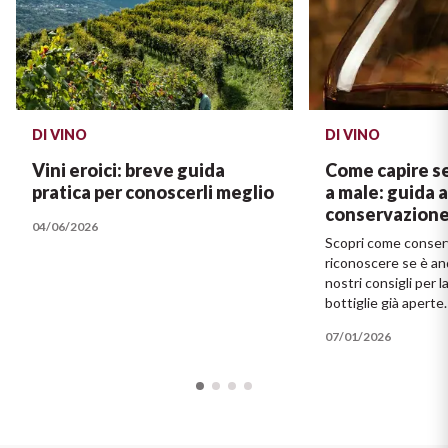
DI VINO
DI VINO
Vini eroici: breve guida
Come capire se
pratica per conoscerli meglio
a male: guida a
conservazion
04/06/2026
Scopri come conserv
riconoscere se è an
nostri consigli per 
bottiglie già aperte.
07/01/2026